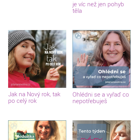
je víc než jen pohyb
těla
Jak na Nový rok, tak
Ohlédni se a vyřaď co
po celý rok
nepotřebuješ