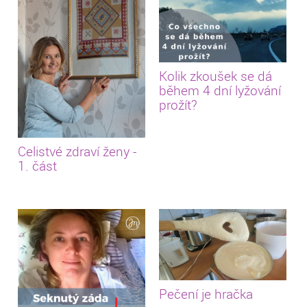
Kolik zkoušek se dá
během 4 dní lyžování
prožít?
Celistvé zdraví ženy -
1. část
Pečení je hračka