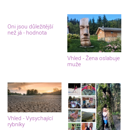
Oni jsou důležitější
než já - hodnota
Vhled - Žena oslabuje
muže
Vhled - Vysychající
rybníky