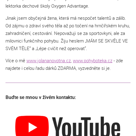
lektorka dechové školy Oxygen Advantage.
Jinak jsem obyčejná žena, která má nespočet talentů a zálib.
Od zájmu o zdraví svého těla až po točení na hrnčířském kruhu,
zahradničení, cestování. Nepovažuji se za sportovkyni, ale za
milovnici funkčního pohybu. Žiju heslem „MÁM SE SKVĚLE VE
SVÉM TĚLE“ a „Lépe cvičit než operovat".
Více o mě
www.jolananovotna.cz
,
www.pohyboteka.cz
- zde
najdete i celou řadu dárků ZDARMA, vyzvedněte si je.
Buďte se mnou v živém kontaktu: