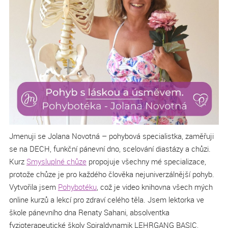
Jmenuji se Jolana Novotná – pohybová specialistka, zaměřuji
se na DECH, funkční pánevní dno, scelování diastázy a chůzi.
Kurz
Smysluplné chůze
propojuje všechny mé specializace,
protože chůze je pro každého člověka nejuniverzálnější pohyb.
Vytvořila jsem
Pohybotéku
, což je video knihovna všech mých
online kurzů a lekcí pro zdraví celého těla. Jsem lektorka ve
škole pánevního dna Renaty Sahani, absolventka
fyzioterapeutické školy Spiraldynamik LEHRGANG BASIC,