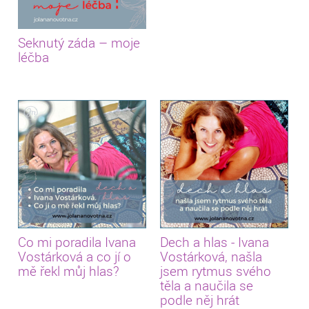
Seknutý záda – moje
léčba
Co mi poradila Ivana
Dech a hlas - Ivana
Vostárková a co jí o
Vostárková, našla
mě řekl můj hlas?
jsem rytmus svého
těla a naučila se
podle něj hrát