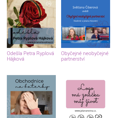
Odešla Petra Ryplová
Obyčejné neobyčejné
Hájková
partnerství