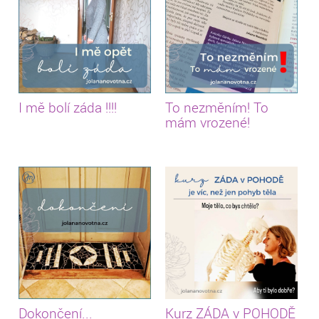
I mě bolí záda !!!!
To nezměním! To
mám vrozené!
Dokončení...
Kurz ZÁDA v POHODĚ