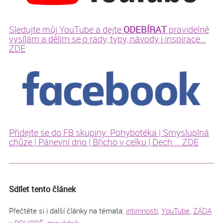
ODEBÍRAT
Sledujte můj YouTube a dejte
pravidelně
vysílám a dělím se o rady, typy, návody i inspirace...
ZDE
Přidejte se do FB skupiny: Pohybotéka | Smysluplná
chůze | Pánevní dno | Břicho v celku | Dech ... ZDE
Sdílet tento článek
Přečtěte si i další články na témata:
intimnosti
,
YouTube
,
ZÁDA
v POHODĚ
,
zpovědník