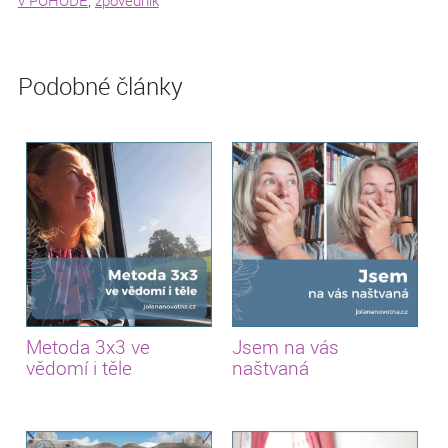
Podobné články
Metoda 3x3 ve
Jsem na vás
vědomí i těle
naštvaná