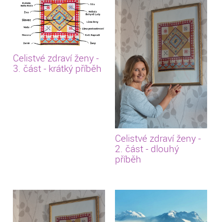
Celistvé zdraví ženy -
3. část - krátký příběh
Celistvé zdraví ženy -
2. část - dlouhý
příběh