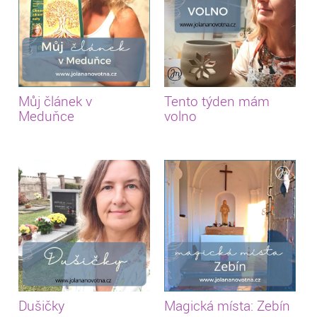
Můj článek v
Tento týden mám
Meduňce
volno
Dušičky
Magická místa: Zebín