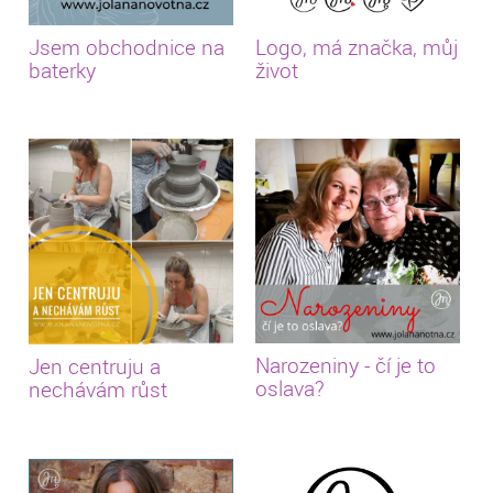
Jsem obchodnice na
Logo, má značka, můj
baterky
život
Narozeniny - čí je to
Jen centruju a
oslava?
nechávám růst