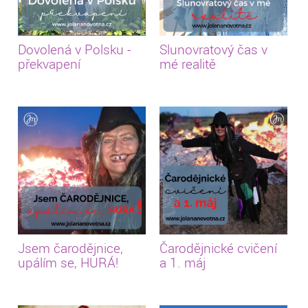
Dovolená v Polsku -
Slunovratový čas v
překvapení
mé realitě
Jsem čarodějnice,
Čarodějnické cvičení
upálím se, HURÁ!
a 1. máj