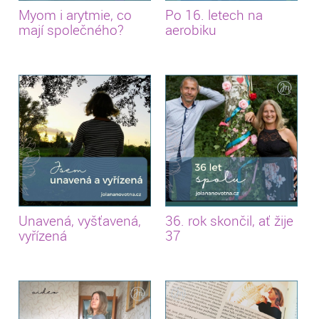
Myom i arytmie, co
Po 16. letech na
mají společného?
aerobiku
Unavená, vyšťavená,
36. rok skončil, ať žije
vyřízená
37