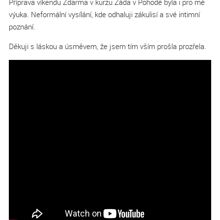
Příprava víkendu Zdarma v kurzu Záda v Pohodě byla i pro mě
výuka. Neformální vysílání, kde odhaluji zákulisí a své intimní
poznání.
Děkuji s láskou a úsměvem, že jsem tím vším prošla prozřela.