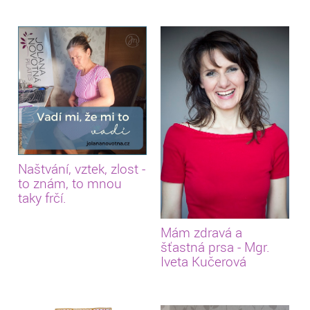
Naštvání, vztek, zlost -
to znám, to mnou
taky frčí.
Mám zdravá a
šťastná prsa - Mgr.
Iveta Kučerová