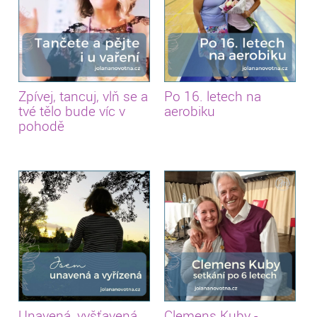
Zpívej, tancuj, vlň se a
Po 16. letech na
tvé tělo bude víc v
aerobiku
pohodě
Unavená, vyšťavená,
Clemens Kuby -