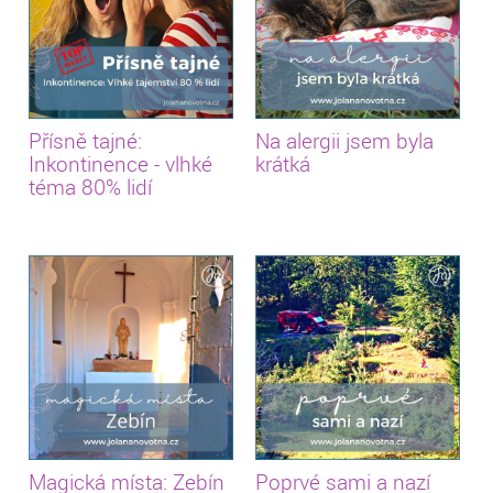
Přísně tajné:
Na alergii jsem byla
Inkontinence - vlhké
krátká
téma 80% lidí
Magická místa: Zebín
Poprvé sami a nazí