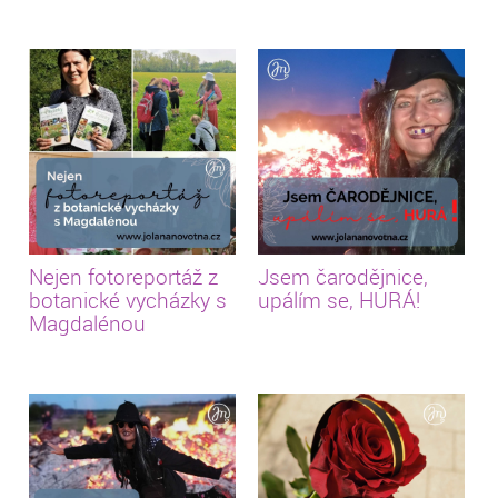
Nejen fotoreportáž z
Jsem čarodějnice,
botanické vycházky s
upálím se, HURÁ!
Magdalénou