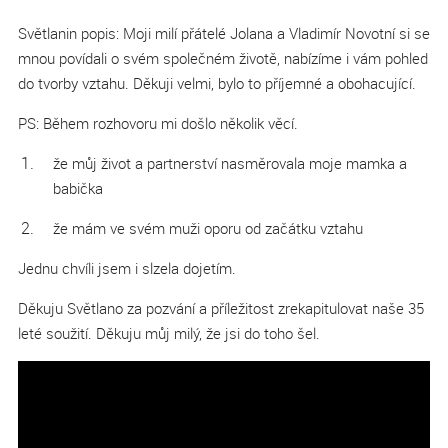
Světlanin popis: Moji milí přátelé Jolana a Vladimír Novotní si se
mnou povídali o svém společném životě, nabízíme i vám pohled
do tvorby vztahu. Děkuji velmi, bylo to příjemné a obohacující.
PS: Během rozhovoru mi došlo několik věcí.
že můj život a partnerství nasměrovala moje mamka a
babička
že mám ve svém muži oporu od začátku vztahu
Jednu chvíli jsem i slzela dojetím.
Děkuju Světlano za pozvání a příležitost zrekapitulovat naše 35
leté soužití. Děkuju můj milý, že jsi do toho šel.