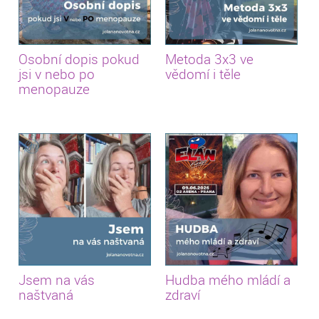
Osobní dopis pokud
Metoda 3x3 ve
jsi v nebo po
vědomí i těle
menopauze
Jsem na vás
Hudba mého mládí a
naštvaná
zdraví