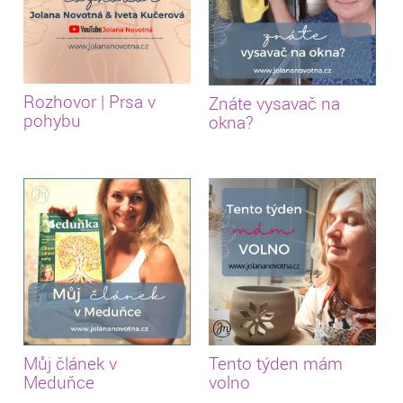
Rozhovor | Prsa v
Znáte vysavač na
pohybu
okna?
Můj článek v
Tento týden mám
Meduňce
volno