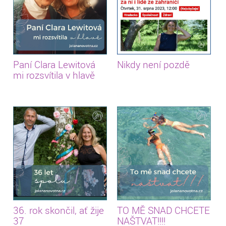
Paní Clara Lewitová
Nikdy není pozdě
mi rozsvítila v hlavě
36. rok skončil, ať žije
TO MĚ SNAD CHCETE
37
NAŠTVAT!!!!