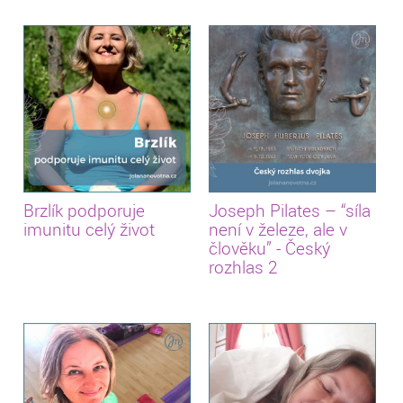
Brzlík podporuje
Joseph Pilates – “síla
imunitu celý život
není v železe, ale v
člověku” - Český
rozhlas 2