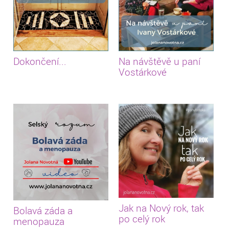
Dokončení...
Na návštěvě u paní
Vostárkové
Jak na Nový rok, tak
Bolavá záda a
po celý rok
menopauza