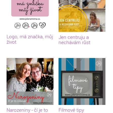
Logo, má značka, můj
Jen centruju a
život
nechávám růst
Narozeniny - čí je to
Filmové tipy