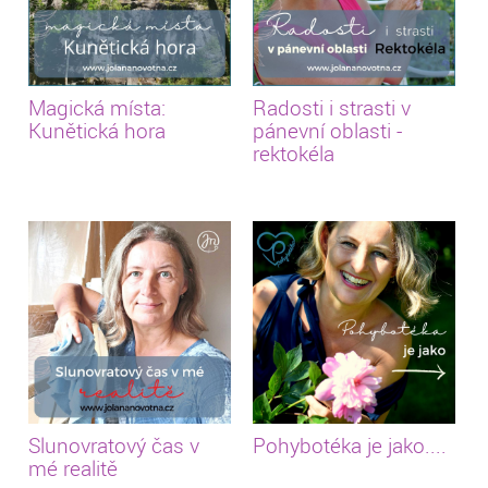
Magická místa:
Radosti i strasti v
Kunětická hora
pánevní oblasti -
rektokéla
Slunovratový čas v
Pohybotéka je jako....
mé realitě