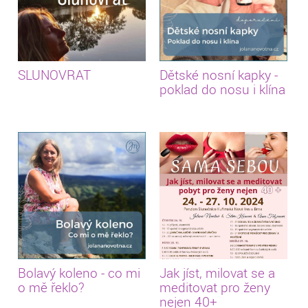
SLUNOVRAT
Dětské nosní kapky -
poklad do nosu i klína
Bolavý koleno - co mi
Jak jíst, milovat se a
o mě řeklo?
meditovat pro ženy
nejen 40+