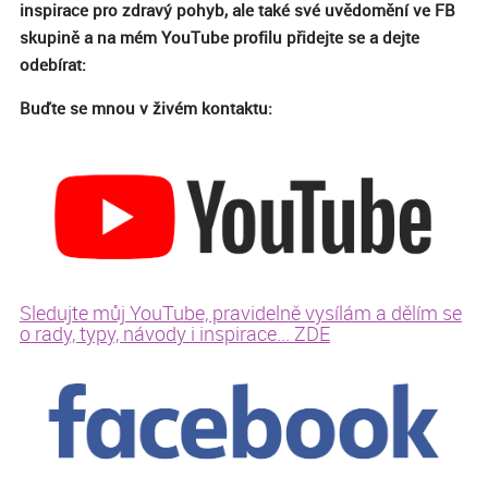
inspirace pro zdravý pohyb, ale také své uvědomění ve FB
skupině a na mém YouTube profilu přidejte se a dejte
odebírat:
Buďte se mnou v živém kontaktu:
Sledujte můj YouTube, pravidelně vysílám a dělím se
o rady, typy, návody i inspirace... ZDE