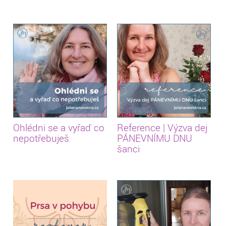
Ohlédni se a vyřaď co
Reference | Výzva dej
nepotřebuješ
PÁNEVNÍMU DNU
šanci