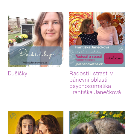
Dušičky
Radosti i strasti v
pánevní oblasti -
psychosomatika
Františka Janečková