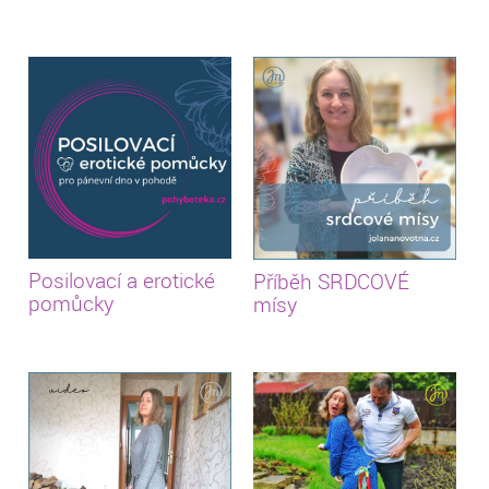
Posilovací a erotické
Příběh SRDCOVÉ
pomůcky
mísy