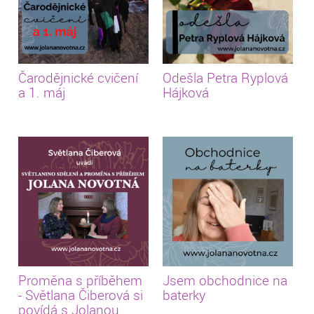
Čarodějnické cvičení
Odešla Petra Ryplová
a 1. máj
Hájková
Proměna s příběhem
Jsem obchodnice na
- Světlana Čiberová si
baterky
povídá s Jolanou