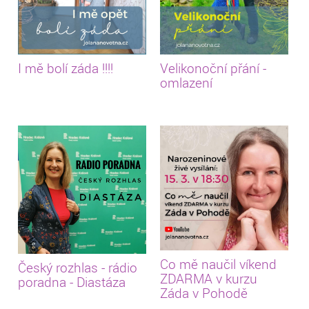
I mě bolí záda !!!!
Velikonoční přání -
omlazení
Co mě naučil víkend
Český rozhlas - rádio
ZDARMA v kurzu
poradna - Diastáza
Záda v Pohodě