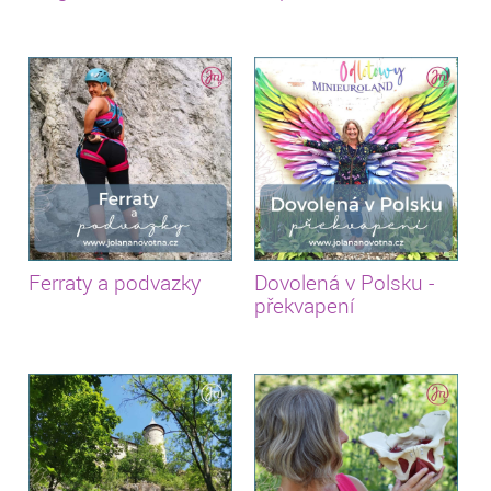
Ferraty a podvazky
Dovolená v Polsku -
překvapení