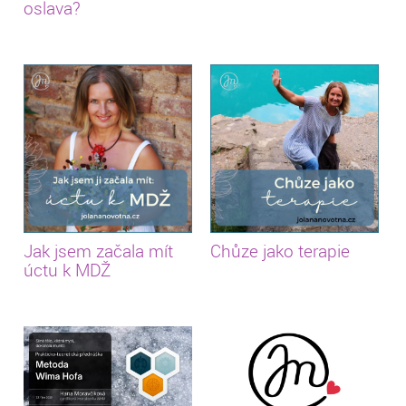
oslava?
Jak jsem začala mít
Chůze jako terapie
úctu k MDŽ