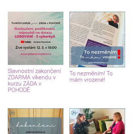
Slavnostní zakončení
To nezměním! To
ZDARMA víkendu v
mám vrozené!
kurzu ZÁDA v
POHODĚ