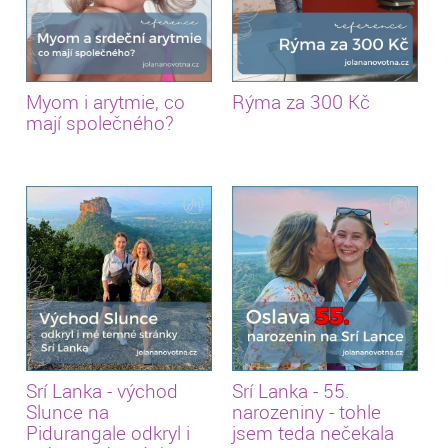
Myom i arytmie, co
Rýma za 300 Kč
mají společného?
Srí Lanka - východ
Srí Lanka - 55.
Slunce na
narozeniny - tohle
Pidurangale odkryl i
jsem teda nečekala