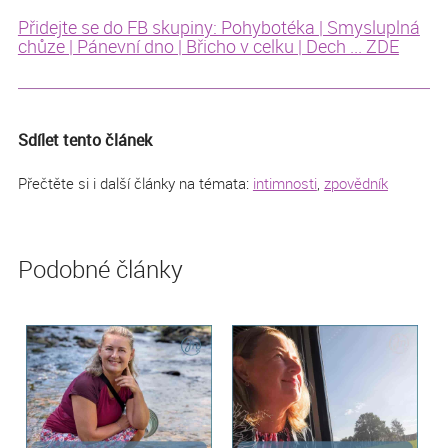
Přidejte se do FB skupiny: Pohybotéka | Smysluplná
chůze | Pánevní dno | Břicho v celku | Dech ... ZDE
Sdílet tento článek
Přečtěte si i další články na témata:
intimnosti
,
zpovědník
Podobné články