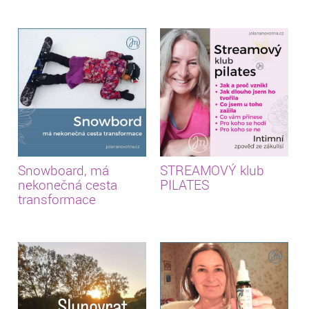
Snowboard, má
STREAMOVÝ klub
nekonečná cesta
PILATES
transformace