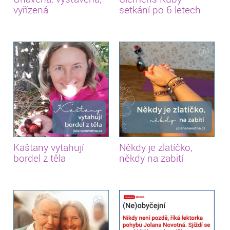
vyřízená
setkání po 6 letech
Kaštany vytahují
Někdy je zlatíčko,
bordel z těla
někdy na zabití