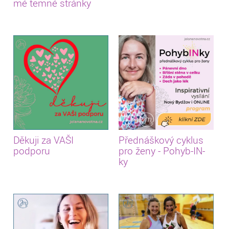
mé temné stránky
Děkuji za VAŠI
Přednáškový cyklus
podporu
pro ženy - Pohyb-IN-
ky