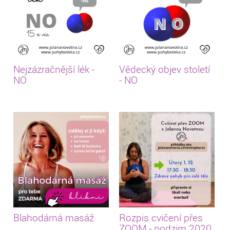
Nejzázračnější lék -
Vědecký objev století
NO
- NO
Blahodárná masáž
Rozpis cvičení přes
ZOOM - podzim 2020