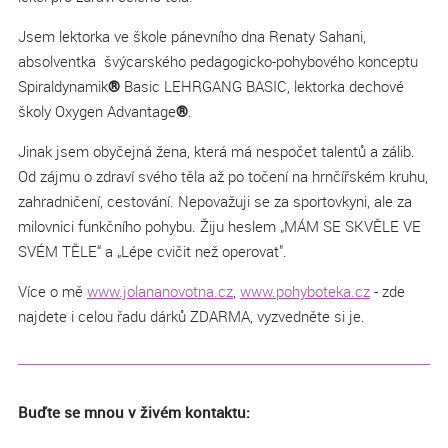
Jsem lektorka ve škole pánevního dna Renaty Sahani,
absolventka švýcarského pedagogicko-pohybového konceptu
Spiraldynamik
®
Basic LEHRGANG BASIC, lektorka dechové
školy Oxygen Advantage
®
.
Jinak jsem obyčejná žena, která má nespočet talentů a zálib.
Od zájmu o zdraví svého těla až po točení na hrnčířském kruhu,
zahradničení, cestování. Nepovažuji se za sportovkyni, ale za
milovnici funkčního pohybu. Žiju heslem „MÁM SE SKVĚLE VE
SVÉM TĚLE“ a „Lépe cvičit než operovat".
Více o mě
www.jolananovotna.cz
,
www.pohyboteka.cz
- zde
najdete i celou řadu dárků ZDARMA, vyzvedněte si je.
Buďte se mnou v živém kontaktu: