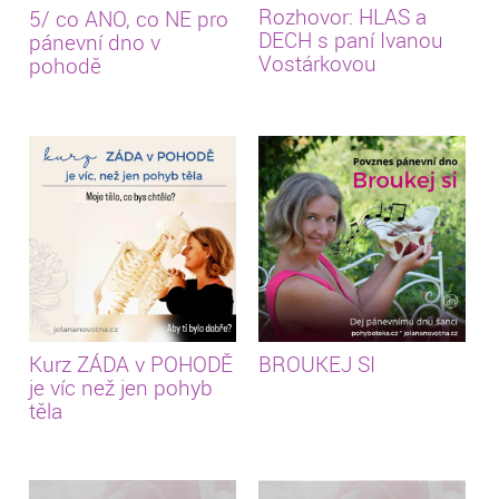
Rozhovor: HLAS a
5/ co ANO, co NE pro
DECH s paní Ivanou
pánevní dno v
Vostárkovou
pohodě
Kurz ZÁDA v POHODĚ
BROUKEJ SI
je víc než jen pohyb
těla