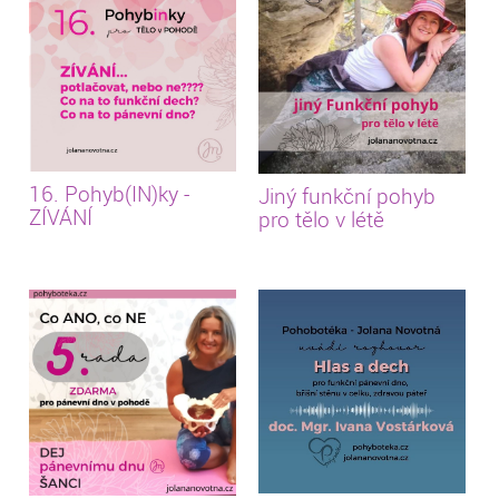
16. Pohyb(IN)ky -
Jiný funkční pohyb
ZÍVÁNÍ
pro tělo v létě