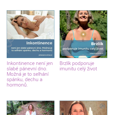
Inkontinence není jen
Brzlík podporuje
slabé pánevní dno.
imunitu celý život
Možná je to selhání
spánku, dechu a
hormonů.