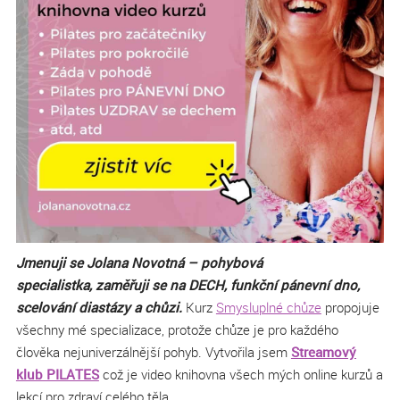
Jmenuji se Jolana Novotná – pohybová
specialistka, zaměřuji se na DECH, funkční pánevní dno,
scelování diastázy a chůzi.
Kurz
Smysluplné chůze
propojuje
všechny mé specializace, protože chůze je pro každého
člověka nejuniverzálnější pohyb. Vytvořila jsem
Streamový
klub PILATES
což je video knihovna všech mých online kurzů a
lekcí pro zdraví celého těla.