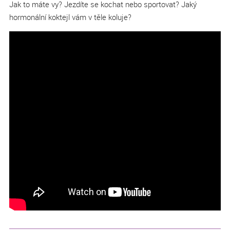
Jak to máte vy? Jezdíte se kochat nebo sportovat? Jaký
hormonální koktejl vám v těle koluje?