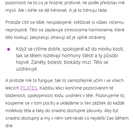
pozornosti na to co je hrozné, protivné, ne podle představ mé
mysli. Ale i tohle se dá trénovat. A já to trénuju ráda.
Protože cítit se blbě, nespokojeně, stěžovat si vůbec ničemu
neprospívá. Tělo se zaplavuje stresovýma hormonama, které
tělo toxikují, zakyselují, otravují až je úplně otrávený.
Když se cítíme dobře, spokojeně až do morku kostí,
tak se tělem rozlévají hormony štěstí a ty působí
hojivě. Záněty, bolesti, blokády mizí. Tělo se
uzdravuje.
A protože mě to funguje, tak to samozřejmě učím i ve všech
lekcích
PILATES.
Každou lekci končíme pozorováním té
blaženosti, spokojenosti, klidu, uvolnění v těle. Pozorujeme to,
koupeme se v tom pocitu a ukládáme si ten zážitek do každé
molekuly těla a taky do snadno dostupné zásuvky. Aby byl
snadno dostupný a my v něm setrvávali co nejdelší čas během
dne.