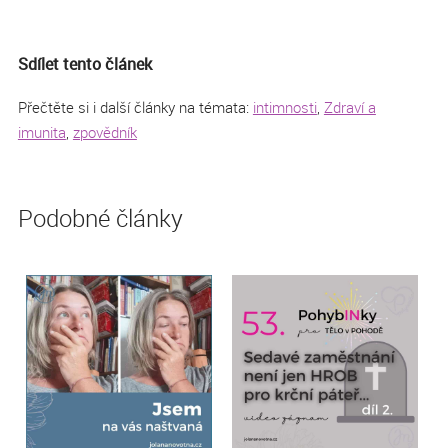
Sdílet tento článek
Přečtěte si i další články na témata:
intimnosti
,
Zdraví a
imunita
,
zpovědník
Podobné články