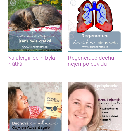
Na alergii jsem byla
Regenerace dechu
krátká
nejen po covidu