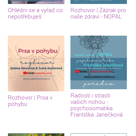
Ohlédni se a vyřaď co
Rozhovor | Zázrak pro
nepotřebuješ
naše zdraví - NOPAL
Radosti i strasti
Rozhovor | Prsa v
vašich nohou -
pohybu
psychosomatika
Františka Janečková