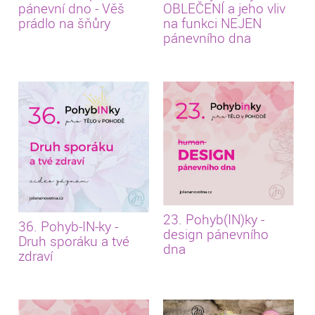
pánevní dno - Věš
OBLEČENÍ a jeho vliv
prádlo na šňůry
na funkci NEJEN
pánevního dna
23. Pohyb(IN)ky -
36. Pohyb-IN-ky -
design pánevního
Druh sporáku a tvé
dna
zdraví