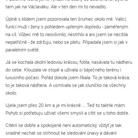
tam jak na Václaváku. Ale v ten den mi to nevadilo.
Úplně s klidem jsem pozorovala ten šrumec okolo mě. Valící,
funící muži i ženy s pohledem upřeným dopředu - zaměřeným
na cíl. Vůbec mě to neovlivnilo, nestrhlo a ani jsem se necítila
nepatřičně - že zdržuju, nebo se pletu. Připadala jsem si jak v
paralelním světě.
Já se kochala okolní ledovou krásou, fotila, nasávala tu nádheru
do sebe. Klouzala ve stopě a užívala si báječného terénu i
luxusního počasí. Pořád dokola jsem říkala: To je taková krása,
to je taková nádhera. A usmívala se jak sluníčko na všechny
okolo.
Ujela jsem přes 20 km a je mi krásně.... Teď to takhle mám.
Pohyb si potřebuju užívat všemi smysli a cítit se u toho dobře.
Cítění se dobře a spokojeně není automatický, vždyť je tak
snadné nechat se strhnout ke sledování únavy a dávání