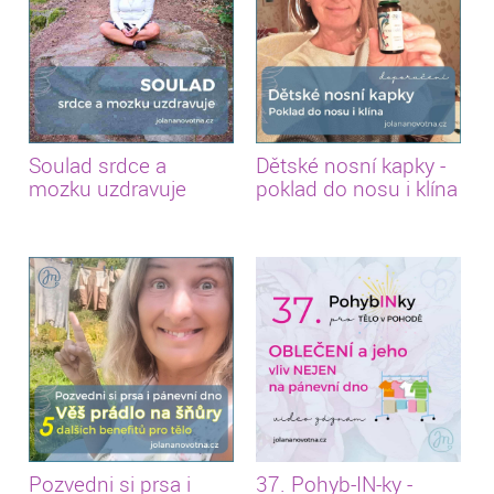
Soulad srdce a
Dětské nosní kapky -
mozku uzdravuje
poklad do nosu i klína
Pozvedni si prsa i
37. Pohyb-IN-ky -