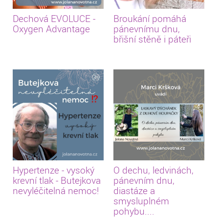
Dechová EVOLUCE -
Broukání pomáhá
Oxygen Advantage
pánevnímu dnu,
břišní stěně i páteři
Hypertenze - vysoký
O dechu, ledvinách,
krevní tlak - Butejkova
pánevním dnu,
nevyléčitelná nemoc!
diastáze a
smysluplném
pohybu....