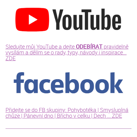
ODEBÍRAT
Sledujte můj YouTube a dejte
pravidelně
vysílám a dělím se o rady, typy, návody i inspirace...
ZDE
Přidejte se do FB skupiny: Pohybotéka | Smysluplná
chůze | Pánevní dno | Břicho v celku | Dech ... ZDE