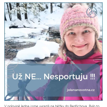
V polovině ledna jsme vyrazili na běžky do Bedřichova. Bylo to