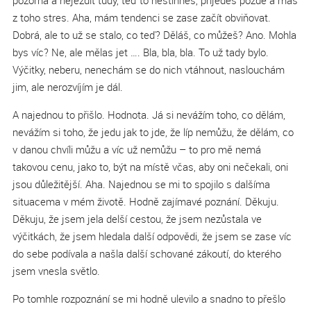
pozorná a nejezdit tudy, teď to nestihneš, přijedeš pozdě a máš
z toho stres. Aha, mám tendenci se zase začít obviňovat.
Dobrá, ale to už se stalo, co teď? Děláš, co můžeš? Ano. Mohla
bys víc? Ne, ale mělas jet …. Bla, bla, bla. To už tady bylo.
Výčitky, neberu, nenechám se do nich vtáhnout, naslouchám
jim, ale nerozvíjím je dál.
A najednou to přišlo. Hodnota. Já si nevážím toho, co dělám,
nevážím si toho, že jedu jak to jde, že líp nemůžu, že dělám, co
v danou chvíli můžu a víc už nemůžu – to pro mě nemá
takovou cenu, jako to, být na místě včas, aby oni nečekali, oni
jsou důležitější. Aha. Najednou se mi to spojilo s dalšíma
situacema v mém životě. Hodně zajímavé poznání. Děkuju.
Děkuju, že jsem jela delší cestou, že jsem nezůstala ve
výčitkách, že jsem hledala další odpovědi, že jsem se zase víc
do sebe podívala a našla další schované zákoutí, do kterého
jsem vnesla světlo.
Po tomhle rozpoznání se mi hodně ulevilo a snadno to přešlo