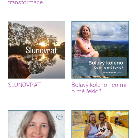
transformace
SLUNOVRAT
Bolavý koleno - co mi
o mě řeklo?