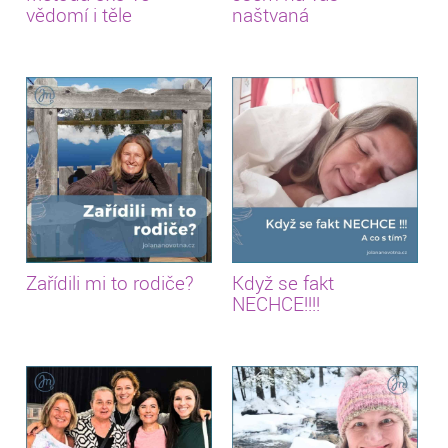
vědomí i těle
naštvaná
Zařídili mi to rodiče?
Když se fakt
NECHCE!!!!