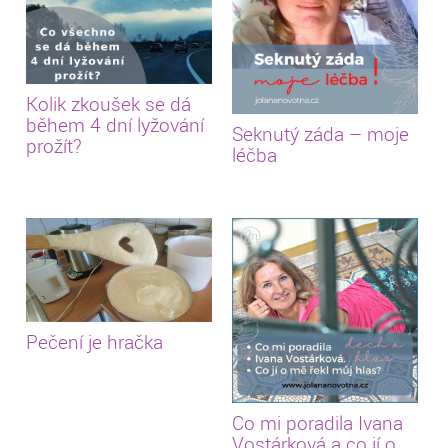
Kolik zkoušek se dá
během 4 dní lyžování
Seknutý záda – moje
prožít?
léčba
Pečení je hračka
Co mi poradila Ivana
Vostárková a co jí o