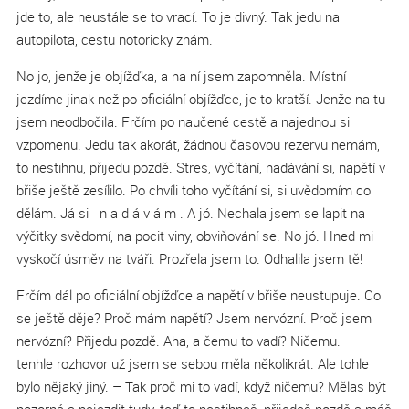
jde to, ale neustále se to vrací. To je divný. Tak jedu na
autopilota, cestu notoricky znám.
No jo, jenže je objížďka, a na ní jsem zapomněla. Místní
jezdíme jinak než po oficiální objížďce, je to kratší. Jenže na tu
jsem neodbočila. Frčím po naučené cestě a najednou si
vzpomenu. Jedu tak akorát, žádnou časovou rezervu nemám,
to nestihnu, přijedu pozdě. Stres, vyčítání, nadávání si, napětí v
břiše ještě zesílilo. Po chvíli toho vyčítání si, si uvědomím co
dělám. Já si n a d á v á m . A jó. Nechala jsem se lapit na
výčitky svědomí, na pocit viny, obviňování se. No jó. Hned mi
vyskočí úsměv na tváři. Prozřela jsem to. Odhalila jsem tě!
Frčím dál po oficiální objížďce a napětí v břiše neustupuje. Co
se ještě děje? Proč mám napětí? Jsem nervózní. Proč jsem
nervózní? Přijedu pozdě. Aha, a čemu to vadí? Ničemu. –
tenhle rozhovor už jsem se sebou měla několikrát. Ale tohle
bylo nějaký jiný. – Tak proč mi to vadí, když ničemu? Mělas být