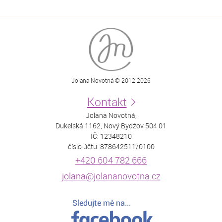
Jolana Novotná © 2012-2026
Kontakt
Jolana Novotná,
Dukelská 1162, Nový Bydžov 504 01
IČ: 12348210
číslo účtu: 878642511/0100
+420 604 782 666
jolana@jolananovotna.cz