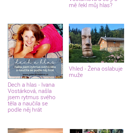
mě řekl můj hlas?
Vhled - Žena oslabuje
muže
Dech a hlas - Ivana
Vostárková, našla
jsem rytmus svého
těla a naučila se
podle něj hrát