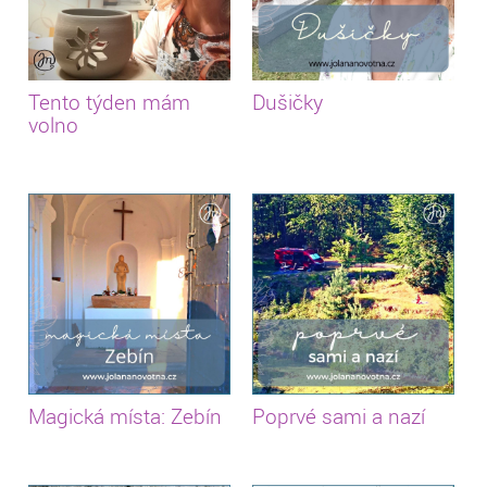
Tento týden mám
Dušičky
volno
Magická místa: Zebín
Poprvé sami a nazí