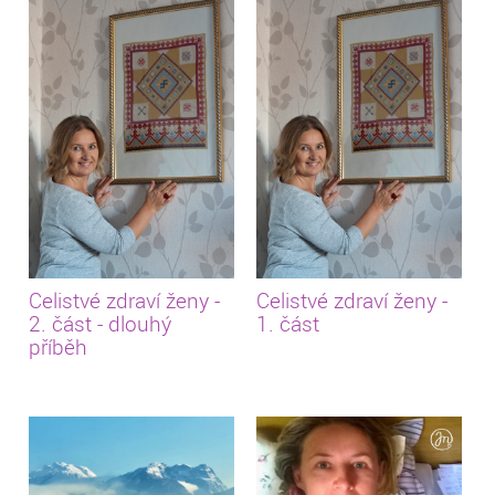
Celistvé zdraví ženy -
Celistvé zdraví ženy -
2. část - dlouhý
1. část
příběh