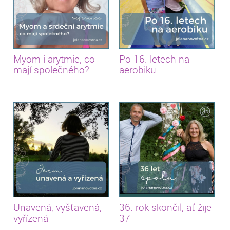
Myom i arytmie, co
Po 16. letech na
mají společného?
aerobiku
Unavená, vyšťavená,
36. rok skončil, ať žije
vyřízená
37