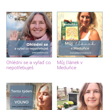
Ohlédni se a vyřaď co
Můj článek v
nepotřebuješ
Meduňce