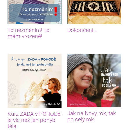
To nezměním! To
Dokončení...
mám vrozené!
Jak na Nový rok, tak
Kurz ZÁDA v POHODĚ
po celý rok
je víc než jen pohyb
těla