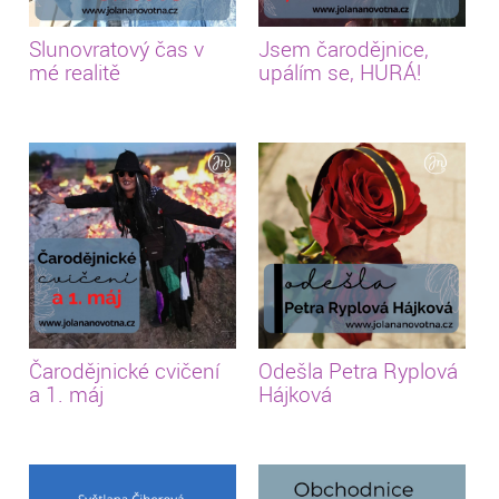
Slunovratový čas v
Jsem čarodějnice,
mé realitě
upálím se, HURÁ!
Čarodějnické cvičení
Odešla Petra Ryplová
a 1. máj
Hájková