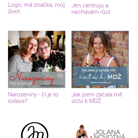
Logo, má značka, můj
Jen centruju a
život
nechávám růst
Narozeniny - čí je to
Jak jsem začala mít
oslava?
úctu k MDŽ