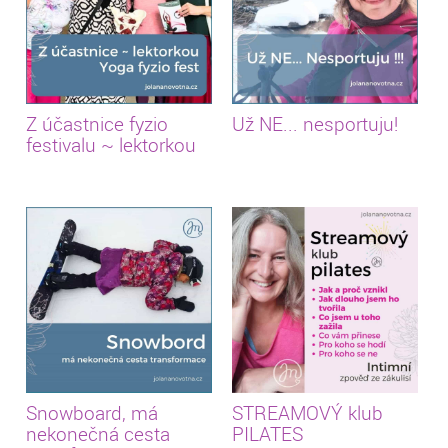
Z účastnice fyzio
Už NE... nesportuju!
festivalu ~ lektorkou
Snowboard, má
STREAMOVÝ klub
nekonečná cesta
PILATES