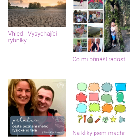
Vhled - Vysychající
rybníky
Co mi přináší radost
Na kliky jsem machr