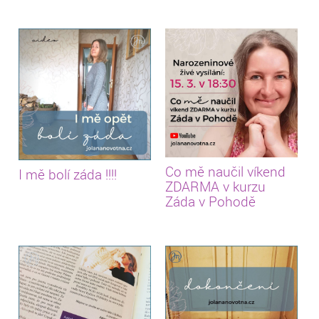
Co mě naučil víkend
I mě bolí záda !!!!
ZDARMA v kurzu
Záda v Pohodě