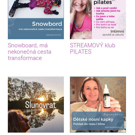
Snowboard, má
STREAMOVÝ klub
nekonečná cesta
PILATES
transformace