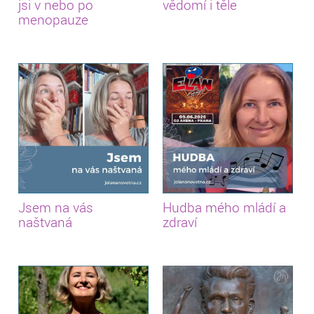
jsi v nebo po
vědomí i těle
menopauze
Jsem na vás
Hudba mého mládí a
naštvaná
zdraví