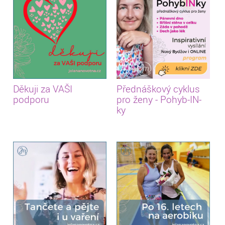
Děkuji za VAŠI
Přednáškový cyklus
podporu
pro ženy - Pohyb-IN-
ky