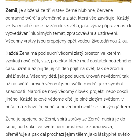
Země
, je složená ze tří vrstev, černé hlubinné, červené
ochranné tvůrčí a přeměnné a zlaté, která vše završuje. Každý
vrstva v sobě nese už zárodek světla, jako výraz připravenosti k
vyzvedávání hlubinných témat, zpracovávání a uzdravení.
Všechny vrstvy jsou propojeny opět vodou, životodárnou žilou.
Každá Žena má pod sukní vědomí zlatý prostor, ve kterém
vznikají nové děti, vize, projekty, které mají dostatek potřebného
času uzrát a až přijde jejich den přijít na svět, tak se zrodí a
ukáží světu. Všechny děti, jak pod sukní, úroveň nevědomí, tak
už na světě, úroveň vědomí jsou světle modré, jako symbol
snadnosti. Narodí se nový vědomý člověk, projekt, nebo cokoli
jiného. Každé takové vědomé dítě, je plné zlatým světlem, v
břiše má zdravé červené sebevědomí uvnitř se zářivým jádrem.
Žena je spojena se Zemí, sbírá zprávy ze Země, nabírá je do
sebe, pod sukní ve světelném prostředí je zpracovává,
přeměňuje a pak dál prochází jejím tělem jako láskyplné světlo,