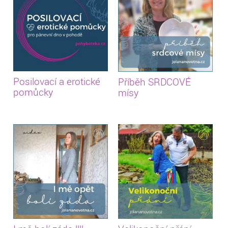
Posilovací a erotické
Příběh SRDCOVÉ
pomůcky
mísy