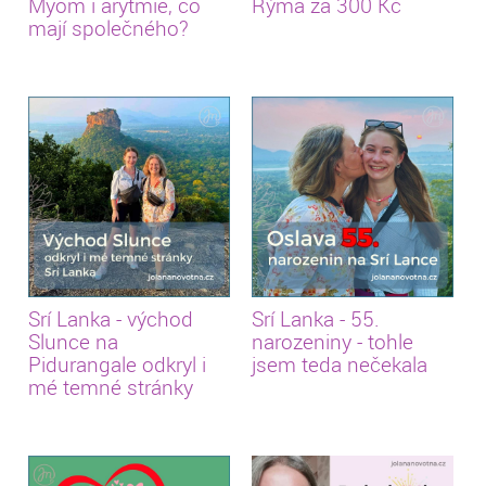
Myom i arytmie, co
Rýma za 300 Kč
mají společného?
Srí Lanka - východ
Srí Lanka - 55.
Slunce na
narozeniny - tohle
Pidurangale odkryl i
jsem teda nečekala
mé temné stránky