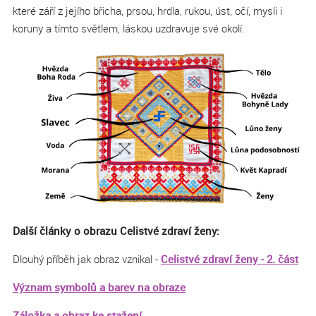
které září z jejího břicha, prsou, hrdla, rukou, úst, očí, mysli i
koruny a tímto světlem, láskou uzdravuje své okolí.
Další články o obrazu Celistvé zdraví ženy:
Dlouhý příběh jak obraz vznikal -
Celistvé zdraví ženy - 2. část
Význam symbolů a barev na obraze
Záložka a obraz ke stažení