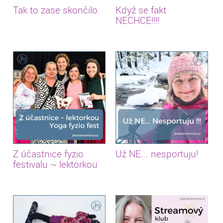
Tak to zase skončilo
Když se fakt
NECHCE!!!!
Z účastnice fyzio
Už NE... nesportuju!
festivalu ~ lektorkou