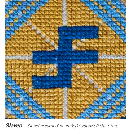
Slavec
– Sluneční symbol ochraňující zdraví děvčat i žen,