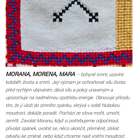
MORANA, MORENA, MARA
– bohyně smrti, uzavírá
koloběh života a smrti. Její význam je ochraňovat sílu života
před rychlým ubýváním, dává sílu a pokoj unaveným a
upozorňuje na nadměrnou spotřebu energie. Obnovuje přírodu
tím, že ji uloží do zimního spánku, skrývá v sobě hlubokou
moudrost, dokáže poradit. Pochází ze slova mořit, umořit,
zemřít. Zavolat Moranu, když si potřebujeme odpočinout,
přivolat spánek, uvolnit se, něco ukončit, přeměnit, získat
odvahu ke změně, nebo když chceme najít vnitřní moudrost.