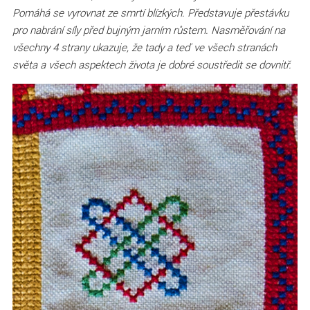
Pomáhá se vyrovnat ze smrtí blízkých. Představuje přestávku
pro nabrání síly před bujným jarním růstem. Nasměřování na
všechny 4 strany ukazuje, že tady a teď ve všech stranách
světa a všech aspektech života je dobré soustředit se dovnitř.