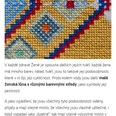
V každé zdravé Ženě je spousta dalších jejích tváří, každá žena
má mnoho barev, nálad, tváří, jsou to takové její podosobnosti,
které v ní žijí, její cykličnost. Proto kolem vody jsou další
malá
ženská lůna s různými barevnými středy
, jako symboly její
pestrosti.
A jako vyjádření, že jsou všechny tyto podosobnosti viděny,
přijaty a mají stejné místo, že všechny jsou vlastně užitečné, i
když vypadají jako „špatné“, tak mají stejné výsostné místo v