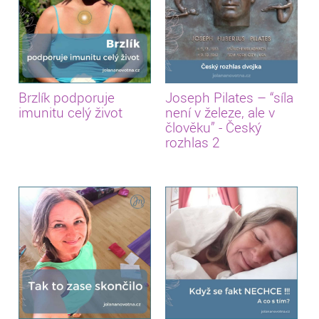
Brzlík podporuje
Joseph Pilates – “síla
imunitu celý život
není v železe, ale v
člověku” - Český
rozhlas 2