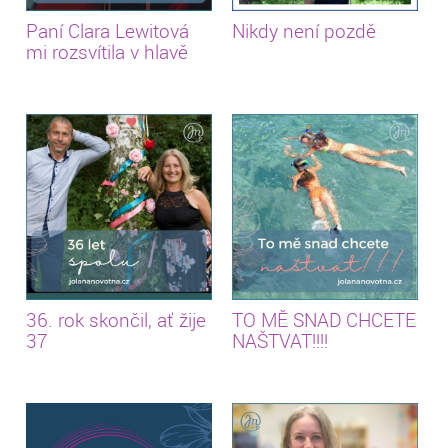
Paní Clara Lewitová
Nikdy není pozdě
mi rozsvítila v hlavě
36. rok skončil, ať žije
TO MĚ SNAD CHCETE
37
NAŠTVAT!!!!