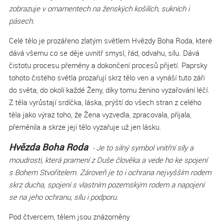
zobrazuje v ornamentech na ženských košilích, sukních i
pásech.
Celé tělo je prozářeno zlatým světlem Hvězdy Boha Roda, které
dává všemu co se děje uvnitř smysl, řád, odvahu, sílu. Dává
čistotu procesu přeměny a dokončení procesů přijetí. Paprsky
tohoto čistého světla prozařují skrz tělo ven a vynáší tuto záři
do světa, do okolí každé Ženy, díky tomu ženino vyzařování léčí.
Z těla vyrůstají srdíčka, láska, prýští do všech stran z celého
těla jako výraz toho, že Žena vyzvedla, zpracovala, přijala,
přeměnila a skrze její tělo vyzařuje už jen lásku.
Hvězda Boha Roda
- Je to silný symbol vnitřní síly a
moudrosti, která pramení z Duše člověka a vede ho ke spojení
s Bohem Stvořitelem. Zároveň je to i ochrana nejvyšším rodem
skrz ducha, spojení s vlastním pozemským rodem a napojení
se na jeho ochranu, sílu i podporu.
Pod čtvercem, tělem jsou znázorněny