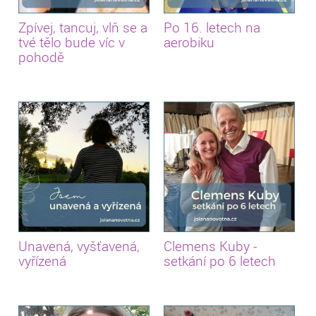
Zpívej, tancuj, vlň se a
Po 16. letech na
tvé tělo bude víc v
aerobiku
pohodě
Unavená, vyšťavená,
Clemens Kuby -
vyřízená
setkání po 6 letech