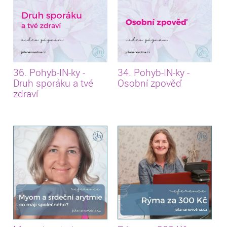
36. Pohyb-IN-ky -
34. Pohyb-IN-ky -
Druh sporáku a tvé
Osobní zpověď
zdraví