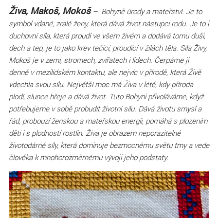
Živa, Makoš, Mokoš
– Bohyně úrody a mateřství. Je to
symbol vdané, zralé ženy, která dává život nástupci rodu. Je to i
duchovní síla, která proudí ve všem živém a dodává tomu duši,
dech a tep, je to jako krev tečící, proudící v žilách těla. Síla Živy,
Mokoš je v zemi, stromech, zvířatech i lidech. Čerpáme ji
denně v mezilidském kontaktu, ale nejvíc v přírodě, která Živě
vdechla svou sílu. Největší moc má Živa v létě, kdy příroda
plodí, slunce hřeje a dává život. Tuto Bohyni přivoláváme, když
potřebujeme v sobě probudit životní sílu. Dává životu smysl a
řád, probouzí ženskou a mateřskou energii, pomáhá s plozením
děti i s plodností rostlin. Živa je obrazem neporazitelné
životodárné síly, která dominuje bezmocnému světu tmy a vede
člověka k mnohorozměrnému vývoji jeho podstaty.