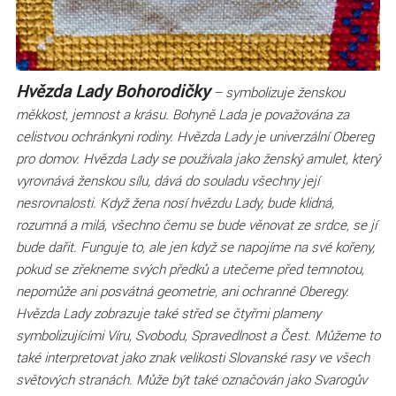
Hvězda Lady Bohorodičky
– symbolizuje ženskou
měkkost, jemnost a krásu. Bohyně Lada je považována za
celistvou ochránkyni rodiny. Hvězda Lady je univerzální Obereg
pro domov. Hvězda Lady se používala jako ženský amulet, který
vyrovnává ženskou sílu, dává do souladu všechny její
nesrovnalosti. Když žena nosí hvězdu Lady, bude klidná,
rozumná a milá, všechno čemu se bude věnovat ze srdce, se jí
bude dařit. Funguje to, ale jen když se napojíme na své kořeny,
pokud se zřekneme svých předků a utečeme před temnotou,
nepomůže ani posvátná geometrie, ani ochranné Oberegy.
Hvězda Lady zobrazuje také střed se čtyřmi plameny
symbolizujícími Víru, Svobodu, Spravedlnost a Čest. Můžeme to
také interpretovat jako znak velikosti Slovanské rasy ve všech
světových stranách. Může být také označován jako Svarogův