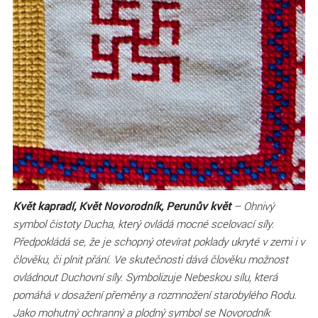
Květ kapradí, Květ Novorodník, Perunův květ
– Ohnivý
symbol čistoty Ducha, který ovládá mocné scelovací síly.
Předpokládá se, že je schopný otevírat poklady ukryté v zemi i v
člověku, či plnit přání. Ve skutečnosti dává člověku možnost
ovládnout Duchovní síly. Symbolizuje Nebeskou sílu, která
pomáhá v dosažení přeměny a rozmnožení starobylého Rodu.
Jako mohutný ochranný a plodný symbol se Novorodník