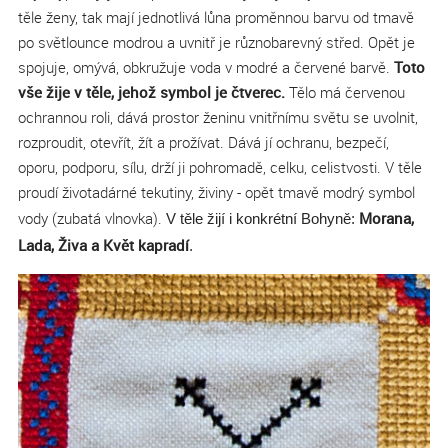
těle ženy, tak mají jednotlivá lůna proměnnou barvu od tmavě
po světlounce modrou a uvnitř je různobarevný střed. Opět je
spojuje, omývá, obkružuje voda v modré a červené barvě.
Toto
vše žije v těle, jehož symbol je čtverec.
Tělo má červenou
ochrannou roli, dává prostor ženinu vnitřnímu světu se uvolnit,
rozproudit, otevřít, žít a prožívat. Dává jí ochranu, bezpečí,
oporu, podporu, sílu, drží ji pohromadě, celku, celistvosti. V těle
proudí životadárné tekutiny, živiny - opět tmavě modrý symbol
vody (zubatá vlnovka).
Morana,
V těle žijí i konkrétní Bohyně:
Lada, Živa a Květ kapradí
.