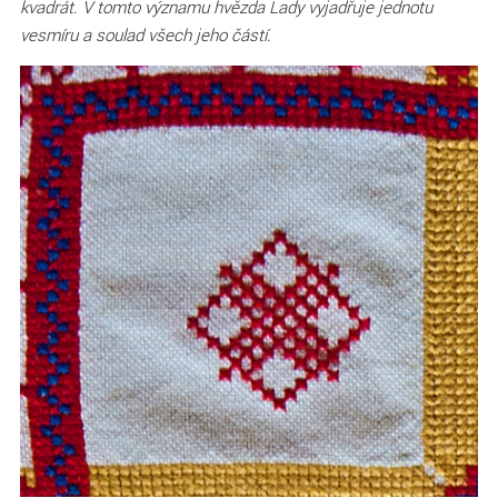
kvadrát. V tomto významu hvězda Lady vyjadřuje jednotu
vesmíru a soulad všech jeho částí.