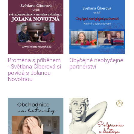
Proměna s příběhem
Obyčejné neobyčejné
- Světlana Čiberová si
partnerství
povídá s Jolanou
Novotnou