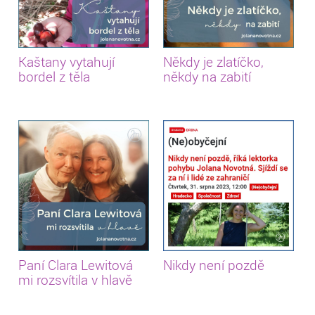
Kaštany vytahují
Někdy je zlatíčko,
bordel z těla
někdy na zabití
Paní Clara Lewitová
Nikdy není pozdě
mi rozsvítila v hlavě