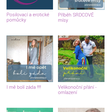
Posilovací a erotické
Příběh SRDCOVÉ
pomůcky
mísy
I mě bolí záda !!!!
Velikonoční přání -
omlazení