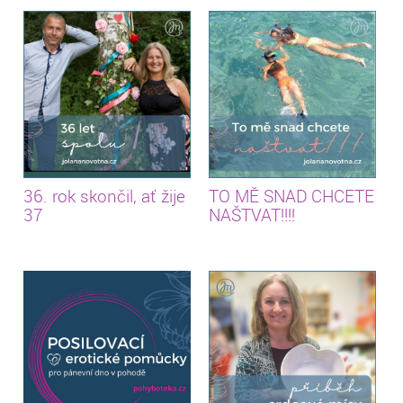
36. rok skončil, ať žije
TO MĚ SNAD CHCETE
37
NAŠTVAT!!!!