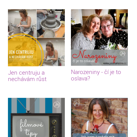
Narozeniny - čí je to
Jen centruju a
oslava?
nechávám růst