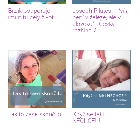
Brzlík podporuje
Joseph Pilates – “síla
imunitu celý život
není v železe, ale v
člověku” - Český
rozhlas 2
Tak to zase skončilo
Když se fakt
NECHCE!!!!