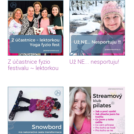
Z účastnice fyzio
Už NE... nesportuju!
festivalu ~ lektorkou