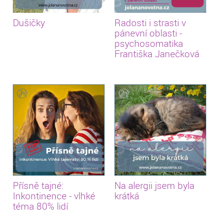
Dušičky
Radosti i strasti v
pánevní oblasti -
psychosomatika
Františka Janečková
Přísně tajné:
Na alergii jsem byla
Inkontinence - vlhké
krátká
téma 80% lidí