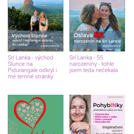
Srí Lanka - východ
Srí Lanka - 55.
Slunce na
narozeniny - tohle
Pidurangale odkryl i
jsem teda nečekala
mé temné stránky