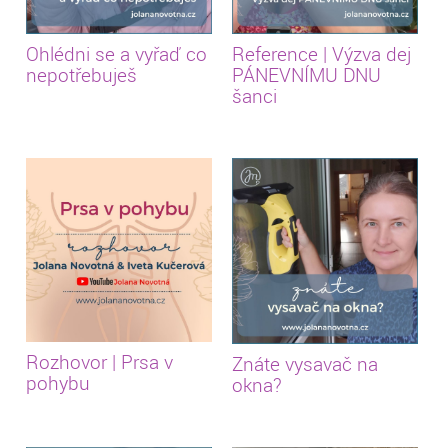
Ohlédni se a vyřaď co
Reference | Výzva dej
nepotřebuješ
PÁNEVNÍMU DNU
šanci
Rozhovor | Prsa v
Znáte vysavač na
pohybu
okna?