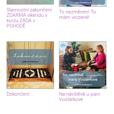
Slavnostní zakončení
To nezměním! To
ZDARMA víkendu v
mám vrozené!
kurzu ZÁDA v
POHODĚ
Dokončení...
Na návštěvě u paní
Vostárkové