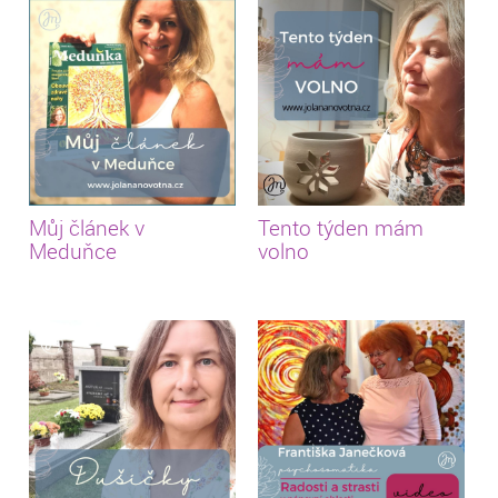
Můj článek v
Tento týden mám
Meduňce
volno