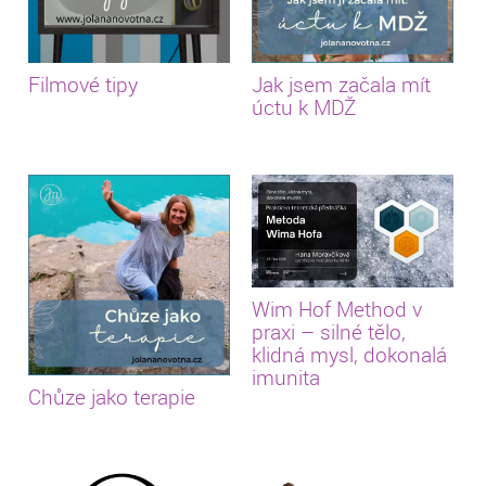
Filmové tipy
Jak jsem začala mít
úctu k MDŽ
Wim Hof Method v
praxi – silné tělo,
klidná mysl, dokonalá
imunita
Chůze jako terapie