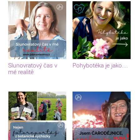
Slunovratový čas v
Pohybotéka je jako....
mé realitě