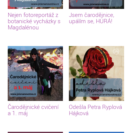
Nejen fotoreportáž z
Jsem čarodějnice,
botanické vycházky s
upálím se, HURÁ!
Magdalénou
Čarodějnické cvičení
Odešla Petra Ryplová
a 1. máj
Hájková