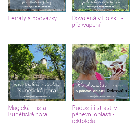
Ferraty a podvazky
Dovolená v Polsku -
překvapení
Magická místa:
Radosti i strasti v
Kunětická hora
pánevní oblasti -
rektokéla