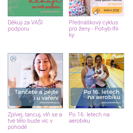
Děkuji za VAŠI
Přednáškový cyklus
podporu
pro ženy - Pohyb-IN-
ky
Zpívej, tancuj, vlň se a
Po 16. letech na
tvé tělo bude víc v
aerobiku
pohodě