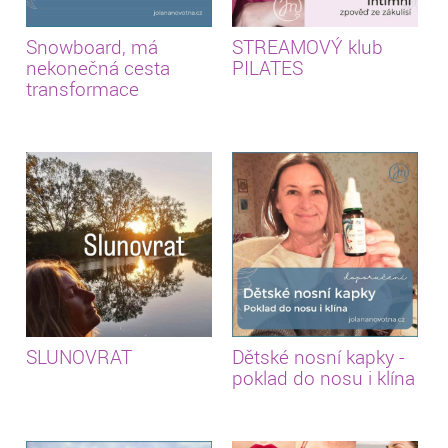
Snowboard, má
STREAMOVÝ klub
nekonečná cesta
PILATES
transformace
SLUNOVRAT
Dětské nosní kapky -
poklad do nosu i klína