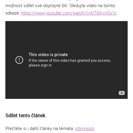
možnost sdílet své obyčejné žití. Sledujte video na tomto
odkaze:
https://www.youtube.com/watch?v=0TbXjvv0p1c
/www.youtube.com/watch
?v=0TbXjvv0p1chttps://www.yu
Sdílet tento článek
Přečtěte si i další články na témata:
intimnosti