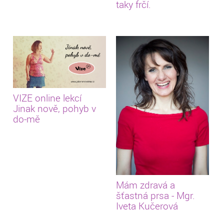
taky frčí.
VIZE online lekcí
Jinak nově, pohyb v
do-mě
Mám zdravá a
šťastná prsa - Mgr.
Iveta Kučerová