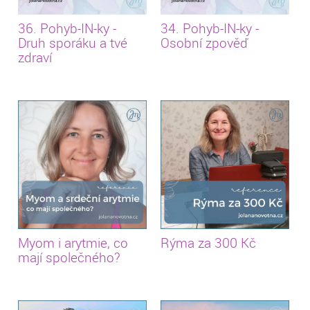
36. Pohyb-IN-ky -
34. Pohyb-IN-ky -
Druh sporáku a tvé
Osobní zpověď
zdraví
Myom i arytmie, co
Rýma za 300 Kč
mají společného?