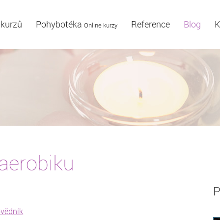
 kurzů
Pohybotéka
Reference
Blog
K
Online kurzy
 aerobiku
P
vědník