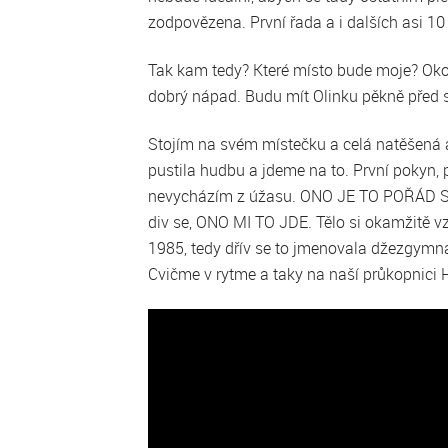
zodpovězena. První řada a i dalších asi 10 
Tak kam tedy? Které místo bude moje? Oko
dobrý nápad. Budu mít Olinku pěkně před
Stojím na svém místečku a celá natěšená a
pustila hudbu a jdeme na to. První pokyn, 
nevycházím z úžasu. ONO JE TO POŘÁD STEJN
div se, ONO MI TO JDE. Tělo si okamžitě 
1985, tedy dřív se to jmenovala džezgymna
Cvičme v rytme a taky na naší průkopnici