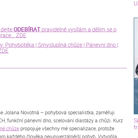
U
ODEBÍRAT
 dejte
pravidelně vysílám a dělím se o
irace... ZDE
ny: Pohybotéka | Smysluplná chůze | Pánevní dno |
 ZDE
se Jolana Novotná – pohybová specialistka, zaměřuji
S
H, funkční pánevní dno, scelování diastázy a chůzi. Kurz
t
né chůze
propojuje všechny mé specializace, protože
pro každého člověka nejuniverzálnější pohyb. Vytvořila