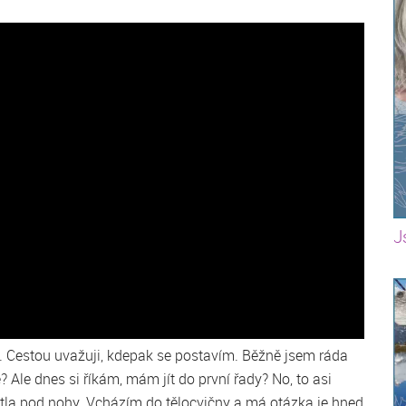
J
k. Cestou uvažuji, kdepak se postavím. Běžně jsem ráda
? Ale dnes si říkám, mám jít do první řady? No, to asi
etla pod nohy. Vcházím do tělocvičny a má otázka je hned