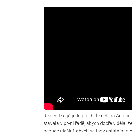
Je den D a já jedu po 16. letech na Aerobi
stávala v první řadě, abych dobře viděla, že
nebude ideální, abych se tady ostatním pl