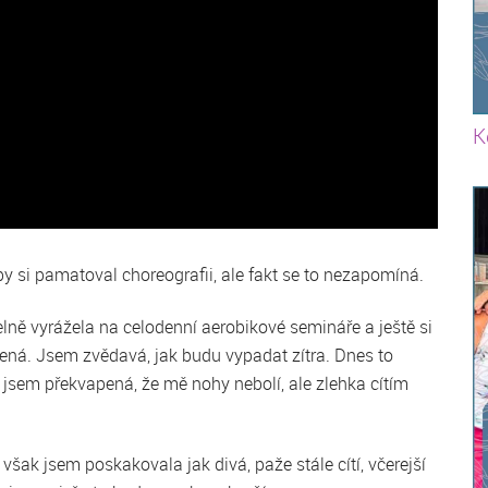
K
by si pamatoval choreografii, ale fakt se to nezapomíná.
lně vyrážela na celodenní aerobikové semináře a ještě si
zená. Jsem zvědavá, jak budu vypadat zítra. Dnes to
r jsem překvapená, že mě nohy nebolí, ale zlehka cítím
však jsem poskakovala jak divá, paže stále cítí, včerejší