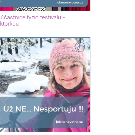
 účastnice fyzio festivalu ~
ektorkou