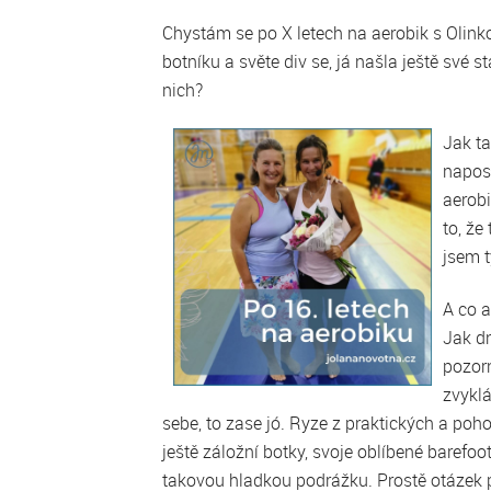
Chystám se po X letech na aerobik s Olink
botníku a světe div se, já našla ještě své
nich?
Jak ta
napos
aerobi
to, že
jsem t
A co a
Jak dn
pozorn
zvyklá
sebe, to zase jó. Ryze z praktických a po
ještě záložní botky, svoje oblíbené barefo
takovou hladkou podrážku. Prostě otázek p