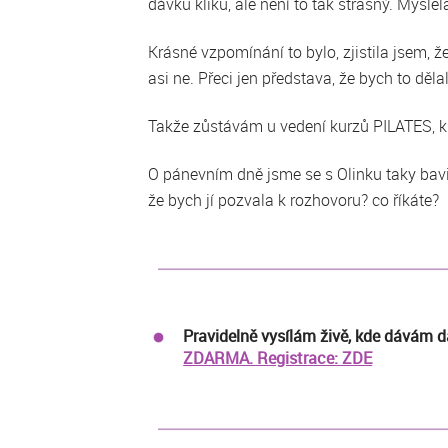
dávku kliků, ale není to tak strašný. Mysl
Krásné vzpomínání to bylo, zjistila jsem, ž
asi ne. Přeci jen představa, že bych to děla
Takže zůstávám u vedení kurzů PILATES, 
O pánevním dně jsme se s Olinku taky bavil
že bych jí pozvala k rozhovoru? co říkáte?
Pravidelně vysílám živě, kde dávám da
ZDARMA. Registrace: ZDE