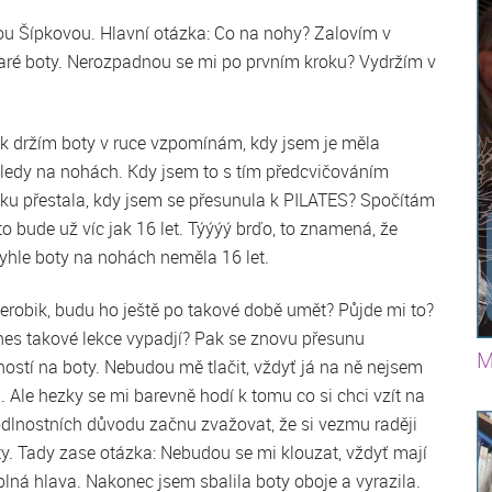
ou Šípkovou. Hlavní otázka: Co na nohy? Zalovím v
 staré boty. Nerozpadnou se mi po prvním kroku? Vydržím v
k držím boty v ruce vzpomínám, kdy jsem je měla
ledy na nohách. Kdy jsem to s tím předcvičováním
ku přestala, kdy jsem se přesunula k PILATES? Spočítám
 to bude už víc jak 16 let. Týýýý brďo, to znamená, že
yhle boty na nohách neměla 16 let.
erobik, budu ho ještě po takové době umět? Půjde mi to?
es takové lekce vypadjí? Pak se znovu přesunu
M
ostí na boty. Nebudou mě tlačit, vždyť já na ně nejsem
. Ale hezky se mi barevně hodí k tomu co si chci vzít na
hodlnostních důvodu začnu zvažovat, že si vezmu raději
oty. Tady zase otázka: Nebudou se mi klouzat, vždyť mají
lná hlava. Nakonec jsem sbalila boty oboje a vyrazila.