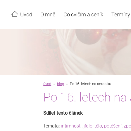
Úvod
O mně
Co cvičím a ceník
Termíny
úvod
blog
Po 16. letech na aerobiku
Po 16. letech na
Sdílet tento článek
Témata:
intimnosti
,
jídlo, tělo, potěšení
,
zpo