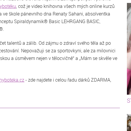
ybotéku
, což je video knihovna všech mých online kurzů
orka ve škole pánevního dna Renaty Sahani, absolventka
nceptu Spiraldynamik® Basic LEHRGANG BASIC,
®.
et talentů a zálib. Od zájmu o zdraví svého těla až po
cestování. Nepovažuji se za sportovkyni, ale za milovnici
áskou a úsměvem nejen v tělocvičně“ a „Mám se skvěle ve
yboteka.cz
- zde najdete i celou řadu dárků ZDARMA,
S