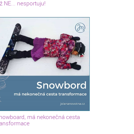
ž NE... nesportuju!
nowboard, má nekonečná cesta
ransformace