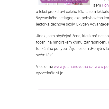
jsem
Poh
a lekcí pro zdraví celého těla. Jsem lekt
švýcarského pedagogicko-pohybového ko
lektorka dechové školy Oxygen Advantage
Jinak jsem obyčejná žena, která má nespoč
točení na hrnčířském kruhu, zahradničení, 
funkčního pohybu. Žiju heslem „Pohyb s l
svém těle".
Více o mě
www.jolananovotna.cz
,
www.poh
vyzvedněte si je.