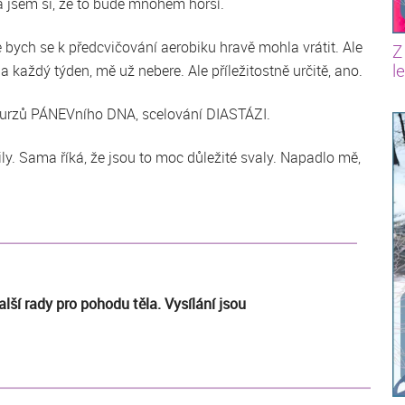
ela jsem si, že to bude mnohem horší.
e bych se k předcvičování aerobiku hravě mohla vrátit. Ale
Z
l
la každý týden, mě už nebere. Ale příležitostně určitě, ano.
kurzů PÁNEVního DNA, scelování DIASTÁZI.
y. Sama říká, že jsou to moc důležité svaly. Napadlo mě,
lší rady pro pohodu těla. Vysílání jsou