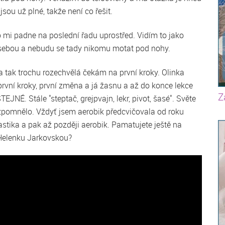
jsou už plné, takže není co řešit.
 mi padne na poslední řadu uprostřed. Vidím to jako
 sebou a nebudu se tady nikomu motat pod nohy.
 tak trochu rozechvělá čekám na první kroky. Olinka
první kroky, první změna a já žasnu a až do konce lekce
Z
É. Stále "steptač, grejpvajn, lekr, pivot, šasé". Světe
vzpomnělo. Vždyť jsem aerobik předcvičovala od roku
stika a pak až později aerobik. Pamatujete ještě na
 Helenku Jarkovskou?