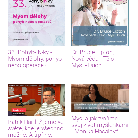
33. Pohyb-IN-ky -
Dr. Bruce Lipton,
Myom dělohy, pohyb
Nová věda - Tělo -
nebo operace?
Mysl - Duch
Mysl a jak tvoříme
Patrik Hartl: Žijeme ve
svůj život myšlenkami
světe, kde je všechno
- Monika Hasalová
možné. A trpíme.