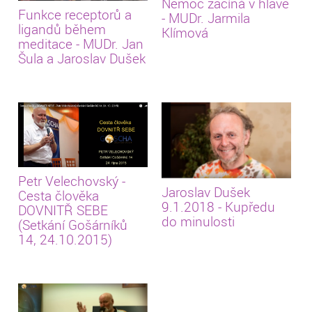
Nemoc začíná v hlavě
Funkce receptorů a
- MUDr. Jarmila
ligandů během
Klímová
meditace - MUDr. Jan
Šula a Jaroslav Dušek
Petr Velechovský -
Jaroslav Dušek
Cesta člověka
9.1.2018 - Kupředu
DOVNITŘ SEBE
do minulosti
(Setkání Gošárníků
14, 24.10.2015)