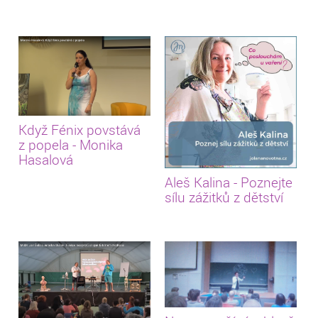
Když Fénix povstává
z popela - Monika
Hasalová
Aleš Kalina - Poznejte
sílu zážitků z dětství