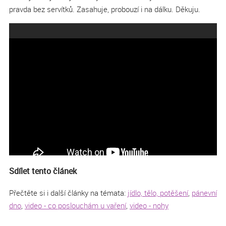
pravda bez servítků. Zasahuje, probouzí i na dálku. Děkuju.
Sdílet tento článek
Přečtěte si i další články na témata:
jídlo, tělo, potěšení
,
pánevní
dno
,
video - co poslouchám u vaření
,
video - nohy