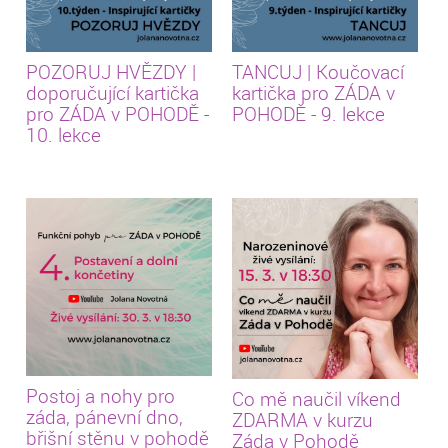
POZORUJ HVĚZDY |
TANCUJ | Koučovací
doporučující kartička
kartička pro ZÁDA v
pro ZÁDA v POHODĚ -
POHODĚ - 9. lekce
10. lekce
Postoj a nohy pro
Co mě naučil víkend
záda, pánevní dno,
ZDARMA v kurzu
břišní stěnu v pohodě
Záda v Pohodě