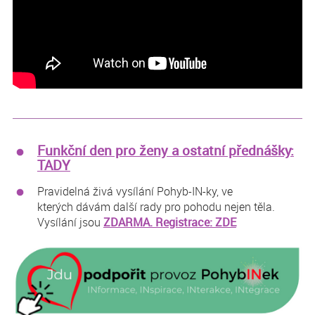
Funkční den pro ženy a ostatní přednášky:
TADY
Pravidelná živá vysílání Pohyb-IN-ky, ve
kterých dávám další rady pro pohodu nejen těla.
Vysílání jsou
ZDARMA. Registrace: ZDE