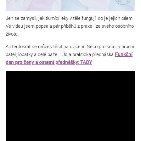
Jen se zamysli, jak tlumící léky v těle fungují, co je jejich cílem.
Ve videu jsem popsala pár příběhů z praxe i ze svého osobního
života.
A i tentokrát se můžeš těšit na cvičení. Něco pro krční a hrudní
páteř, lopatky a celé paže... Jo a praktická přednáška
Funkční
den pro ženy a ostatní přednášky: TADY