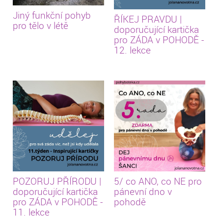
Jiný funkční pohyb
ŘÍKEJ PRAVDU |
pro tělo v létě
doporučující kartička
pro ZÁDA v POHODĚ -
12. lekce
POZORUJ PŘÍRODU |
5/ co ANO, co NE pro
doporučující kartička
pánevní dno v
pro ZÁDA v POHODĚ -
pohodě
11. lekce