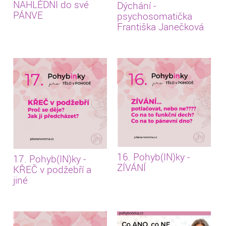
NAHLÉDNI do své
Dýchání -
PÁNVE
psychosomatička
Františka Janečková
16. Pohyb(IN)ky -
17. Pohyb(IN)ky -
ZÍVÁNÍ
KŘEČ v podžebří a
jiné