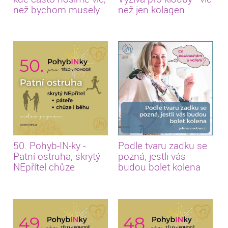
než bychom musely.
než jen kolagen
50. Pohyb-IN-ky -
Podle tvaru zadku se
Patní ostruha, skrytý
pozná, jestli vás
NEpřítel chůze
budou bolet kolena