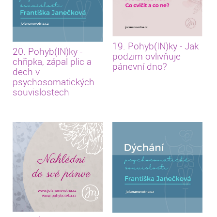
19. Pohyb(IN)ky - Jak
20. Pohyb(IN)ky -
podzim ovlivňuje
chřipka, zápal plic a
pánevní dno?
dech v
psychosomatických
souvislostech