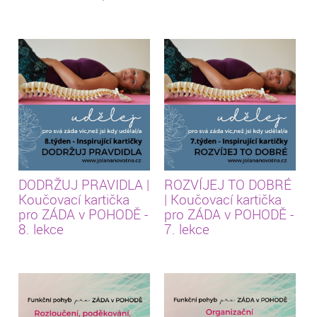
DODRŽUJ PRAVIDLA |
ROZVÍJEJ TO DOBRÉ
Koučovací kartička
| Koučovací kartička
pro ZÁDA v POHODĚ -
pro ZÁDA v POHODĚ -
8. lekce
7. lekce