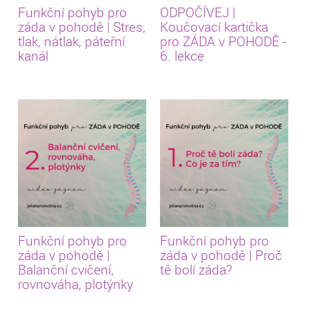
Funkční pohyb pro
ODPOČÍVEJ |
záda v pohodě | Stres,
Koučovací kartička
tlak, nátlak, páteřní
pro ZÁDA v POHODĚ -
kanál
6. lekce
Funkční pohyb pro
Funkční pohyb pro
záda v pohodě |
záda v pohodě | Proč
Balanční cvičení,
tě bolí záda?
rovnováha, plotýnky