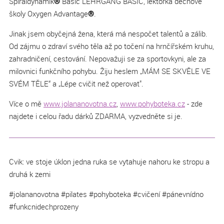
Spiraldynamik
®
Basic LEHRGANG BASIC, lektorka dechové
školy Oxygen Advantage
®
.
Jinak jsem obyčejná žena, která má nespočet talentů a zálib.
Od zájmu o zdraví svého těla až po točení na hrnčířském kruhu,
zahradničení, cestování. Nepovažuji se za sportovkyni, ale za
milovnici funkčního pohybu. Žiju heslem „MÁM SE SKVĚLE VE
SVÉM TĚLE“ a „Lépe cvičit než operovat".
Více o mě
www.jolananovotna.cz
,
www.pohyboteka.cz
- zde
najdete i celou řadu dárků ZDARMA, vyzvedněte si je.
Cvik: ve stoje úklon jedna ruka se vytahuje nahoru ke stropu a
druhá k zemi
#jolananovotna #pilates #pohyboteka #cvičení #pánevnídno
#funkcnidechprozeny