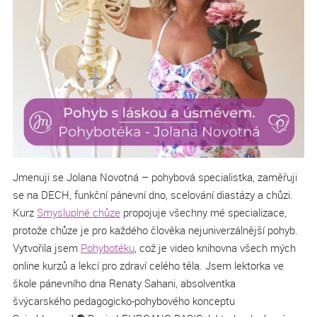
Jmenuji se Jolana Novotná – pohybová specialistka, zaměřuji
se na DECH, funkční pánevní dno, scelování diastázy a chůzi.
Kurz
Smysluplné chůze
propojuje všechny mé specializace,
protože chůze je pro každého člověka nejuniverzálnější pohyb.
Vytvořila jsem
Pohybotéku
, což je video knihovna všech mých
online kurzů a lekcí pro zdraví celého těla. Jsem lektorka ve
škole pánevního dna Renaty Sahani, absolventka
švýcarského pedagogicko-pohybového konceptu