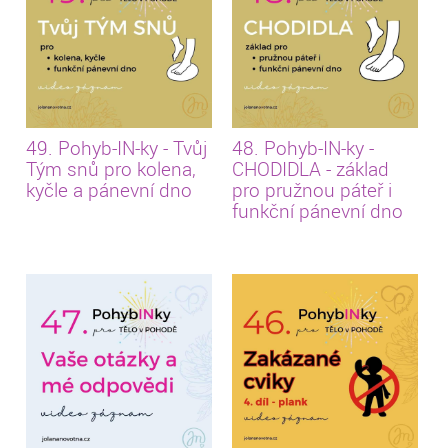
49. Pohyb-IN-ky - Tvůj
48. Pohyb-IN-ky -
Tým snů pro kolena,
CHODIDLA - základ
kyčle a pánevní dno
pro pružnou páteř i
funkční pánevní dno