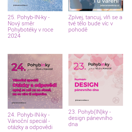
25. Pohyb-IN-ky -
Zpívej, tancuj, vlň se a
Nový směr
tvé tělo bude víc v
Pohybotéky v roce
pohodě
2024
23. Pohyb(IN)ky -
24. Pohyb-IN-ky -
design pánevního
Vánoční speciál -
dna
otázky a odpovědi