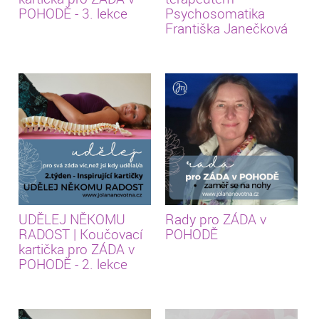
POHODĚ - 3. lekce
Psychosomatika
Františka Janečková
UDĚLEJ NĚKOMU
Rady pro ZÁDA v
RADOST | Koučovací
POHODĚ
kartička pro ZÁDA v
POHODĚ - 2. lekce