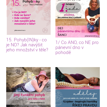
15. Pohyb(IN)ky - co
1/ Co ANO, co NE pro
je NO? Jak navýšit
pánevní dno v
jeho množství v těle?
pohodě