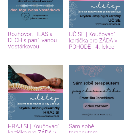
Rozhovor: HLAS a
UČ SE | Koučovací
DECH s paní Ivanou
kartička pro ZÁDA v
Vostárkovou
POHODĚ - 4. lekce
HRAJ SI | Koučovací
Sám sobě
kartička pro ZÁDA v
terapeutem -