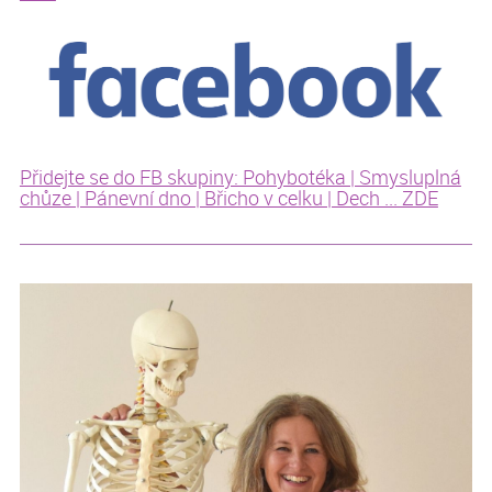
Přidejte se do FB skupiny: Pohybotéka | Smysluplná
chůze | Pánevní dno | Břicho v celku | Dech ... ZDE