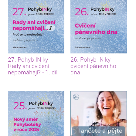
27. Pohyb-IN-ky -
26. Pohyb-IN-ky -
Rady ani cvičení
cvičení pánevního
nepomáhají? - 1. díl
dna