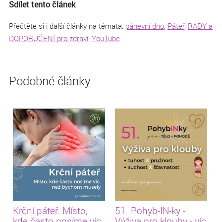
Sdílet tento článek
Přečtěte si i další články na témata:
pánevní dno
,
Páteř
,
RADY a
DOPORUČENÍ pro zdraví
,
YouTube
Podobné články
Krční páteř. Místo,
51. Pohyb-IN-ky -
kde často nosíme víc,
Výživa pro klouby - víc