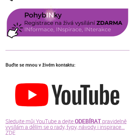
Buďte se mnou v živém kontaktu:
ODEBÍRAT
Sledujte můj YouTube a dejte
pravidelně
vysílám a dělím se o rady, typy, návody i inspirace...
ZDE