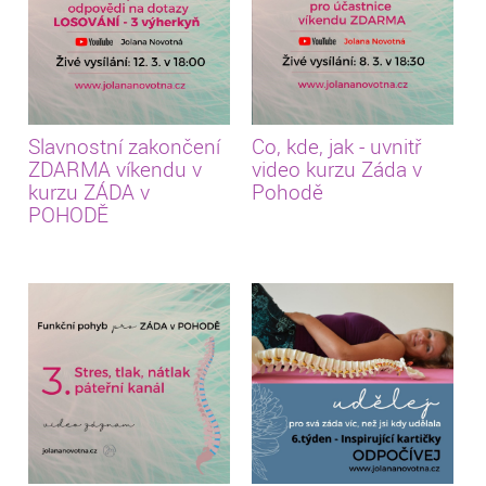
Co, kde, jak - uvnitř
Slavnostní zakončení
video kurzu Záda v
ZDARMA víkendu v
Pohodě
kurzu ZÁDA v
POHODĚ