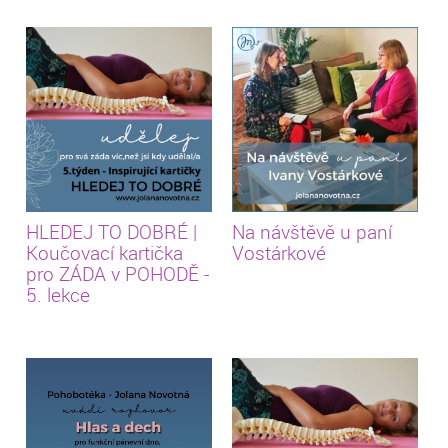
HLEDEJ TO DOBRÉ |
Na návštěvě u paní
Koučovací kartička
Vostárkové
pro ZÁDA v POHODĚ -
5. lekce