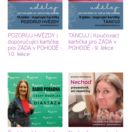
POZORUJ HVĚZDY |
TANCUJ | Koučovací
doporučující kartička
kartička pro ZÁDA v
pro ZÁDA v POHODĚ -
POHODĚ - 9. lekce
10. lekce