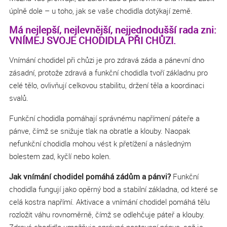
úplně dole – u toho, jak se vaše chodidla dotýkají země.
Má nejlepší, nejlevnější, nejjednodušší rada zni:
VNÍMEJ SVOJE CHODIDLA PŘI CHŮZI.
Vnímání chodidel při chůzi je pro zdravá záda a pánevní dno
zásadní, protože zdravá a funkční chodidla tvoří základnu pro
celé tělo, ovlivňují celkovou stabilitu, držení těla a koordinaci
svalů.
Funkční chodidla pomáhají správnému napřímení páteře a
pánve, čímž se snižuje tlak na obratle a klouby. Naopak
nefunkční chodidla mohou vést k přetížení a následným
bolestem zad, kyčlí nebo kolen.
Jak vnímání chodidel pomáhá zádům a pánvi?
Funkční
chodidla fungují jako opěrný bod a stabilní základna, od které se
celá kostra napřímí. Aktivace a vnímání chodidel pomáhá tělu
rozložit váhu rovnoměrně, čímž se odlehčuje páteř a klouby.