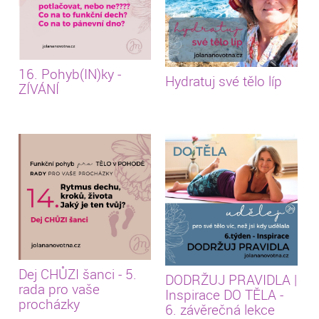
16. Pohyb(IN)ky -
Hydratuj své tělo líp
ZÍVÁNÍ
Dej CHŮZI šanci - 5.
DODRŽUJ PRAVIDLA |
rada pro vaše
Inspirace DO TĚLA -
procházky
6. závěrečná lekce