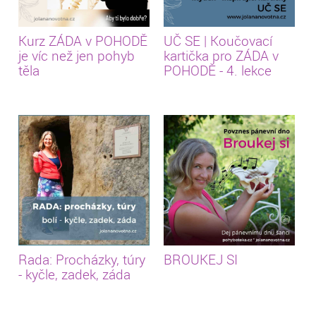
Kurz ZÁDA v POHODĚ
UČ SE | Koučovací
je víc než jen pohyb
kartička pro ZÁDA v
těla
POHODĚ - 4. lekce
Rada: Procházky, túry
BROUKEJ SI
- kyčle, zadek, záda