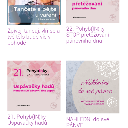
22. Pohyb(IN)ky -
Zpívej, tancuj, vlň se a
STOP přetěžování
tvé tělo bude víc v
pánevního dna
pohodě
21. Pohyb(IN)ky -
NAHLÉDNI do své
Uspávačky hadů
PÁNVE