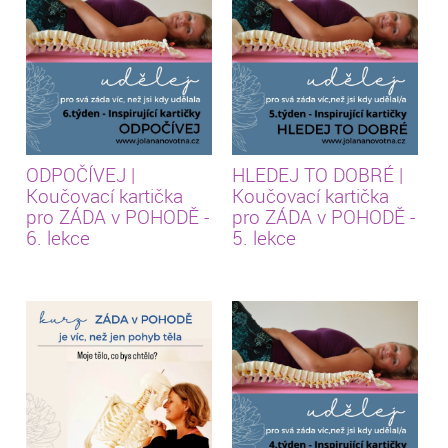
ODPOČÍVEJ |
HLEDEJ TO DOBRÉ |
Koučovací kartička
Koučovací kartička
pro ZÁDA v POHODĚ -
pro ZÁDA v POHODĚ -
6. lekce
5. lekce