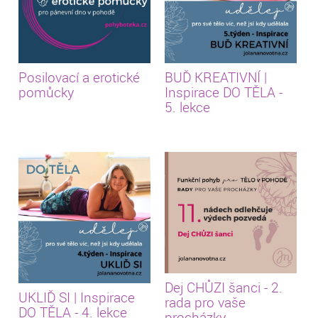
Posilovací a erotické
BUĎ KREATIVNÍ |
pomůcky
Inspirace DO TĚLA -
5. lekce
Dej CHŮZI šanci - 2.
UKLIĎ SI | Inspirace
rada pro vaše
DO TĚLA - 4. lekce
procházky