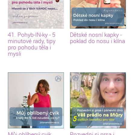
41. Pohyb-IN-ky - 5
Dětské nosní kapky -
minutové rady, tipy
poklad do nosu i klína
pro pohodu těla i
mysli
Můj oblíbený cvik,
Pozvedni si prsa i