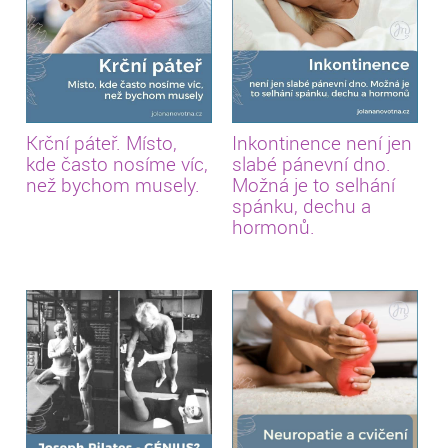
Krční páteř. Místo,
Inkontinence není jen
kde často nosíme víc,
slabé pánevní dno.
než bychom musely.
Možná je to selhání
spánku, dechu a
hormonů.