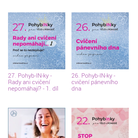
27. Pohyb-IN-ky -
26. Pohyb-IN-ky -
Rady ani cvičení
cvičení pánevního
nepomáhají? - 1. díl
dna