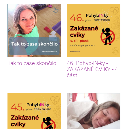
Tak to zase skončilo
46. Pohyb-IN-ky -
ZAKÁZANÉ CVIKY - 4.
část