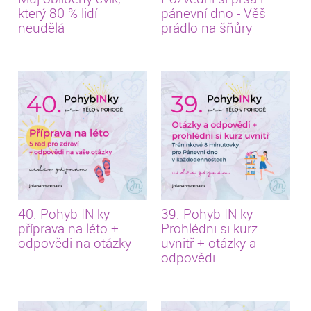
který 80 % lidí
pánevní dno - Věš
neudělá
prádlo na šňůry
40. Pohyb-IN-ky -
39. Pohyb-IN-ky -
příprava na léto +
Prohlédni si kurz
odpovědi na otázky
uvnitř + otázky a
odpovědi