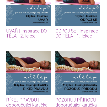
UVAŘ | Inspirace DO
ODPOJ SE | Inspirace
TĚLA - 2. lekce
DO TĚLA - 1. lekce
ŘÍKEJ PRAVDU |
POZORUJ PŘÍRODU |
doporučující kartička
doporučující kartička