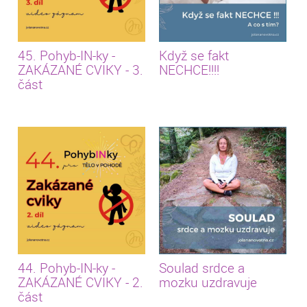
45. Pohyb-IN-ky -
Když se fakt
ZAKÁZANÉ CVIKY - 3.
NECHCE!!!!
část
44. Pohyb-IN-ky -
Soulad srdce a
ZAKÁZANÉ CVIKY - 2.
mozku uzdravuje
část