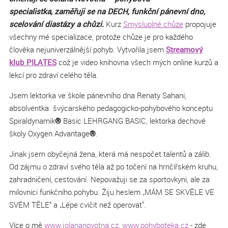
specialistka, zaměřuji se na DECH, funkční pánevní dno,
scelování diastázy a chůzi.
Kurz
Smysluplné chůze
propojuje
všechny mé specializace, protože chůze je pro každého
člověka nejuniverzálnější pohyb. Vytvořila jsem
Streamový
klub PILATES
což je video knihovna všech mých online kurzů a
lekcí pro zdraví celého těla.
Jsem lektorka ve škole pánevního dna Renaty Sahani,
absolventka švýcarského pedagogicko-pohybového konceptu
Spiraldynamik
®
Basic LEHRGANG BASIC, lektorka dechové
školy Oxygen Advantage
®
.
Jinak jsem obyčejná žena, která má nespočet talentů a zálib.
Od zájmu o zdraví svého těla až po točení na hrnčířském kruhu,
zahradničení, cestování. Nepovažuji se za sportovkyni, ale za
milovnici funkčního pohybu. Žiju heslem „MÁM SE SKVĚLE VE
SVÉM TĚLE“ a „Lépe cvičit než operovat".
Více o mě
www.jolananovotna.cz
,
www.pohyboteka.cz
- zde