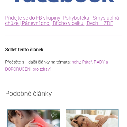
Přidejte se do FB skupiny: Pohybotéka | Smysluplná
chůze | Pánevní dno | Břicho v celku | Dech ... ZDE
Sdílet tento článek
Přečtěte si i další články na témata:
nohy
,
Páteř
,
RADY a
DOPORUČENÍ pro zdraví
Podobné články