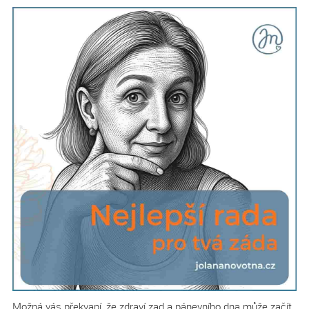
Možná vás překvapí, že zdraví zad a pánevního dna může začít