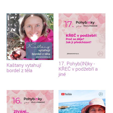
17. Pohyb(IN)ky -
Kaštany vytahují
KŘEČ v podžebří a
bordel z těla
jiné