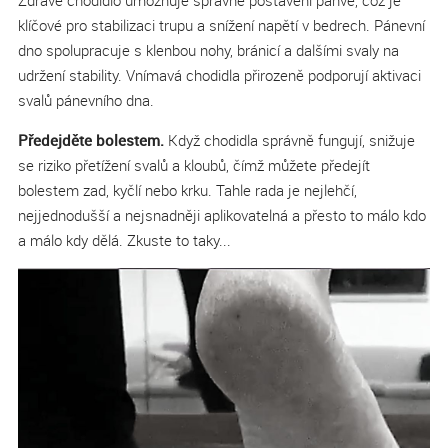
Zdravé chodidlo umožňuje správné postavení pánve, což je
klíčové pro stabilizaci trupu a snížení napětí v bedrech. Pánevní
dno spolupracuje s klenbou nohy, bránicí a dalšími svaly na
udržení stability. Vnímavá chodidla přirozeně podporují aktivaci
svalů pánevního dna.
Předejděte bolestem.
Když chodidla správně fungují, snižuje
se riziko přetížení svalů a kloubů, čímž můžete předejít
bolestem zad, kyčlí nebo krku. Tahle rada je nejlehčí,
nejjednodušší a nejsnadněji aplikovatelná a přesto to málo kdo
a málo kdy dělá. Zkuste to taky...