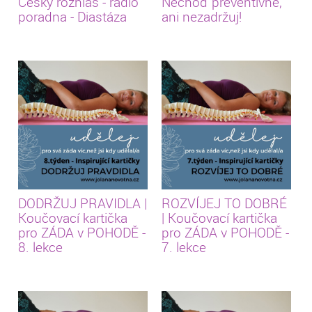
Český rozhlas - rádio
Nechoď preventivně,
poradna - Diastáza
ani nezadržuj!
DODRŽUJ PRAVIDLA |
ROZVÍJEJ TO DOBRÉ
Koučovací kartička
| Koučovací kartička
pro ZÁDA v POHODĚ -
pro ZÁDA v POHODĚ -
8. lekce
7. lekce