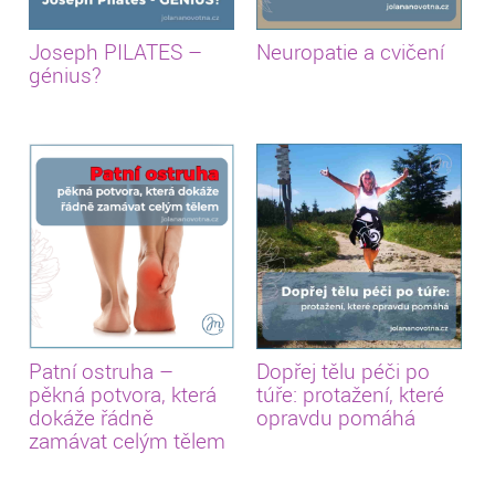
Joseph PILATES –
Neuropatie a cvičení
génius?
Patní ostruha –
Dopřej tělu péči po
pěkná potvora, která
túře: protažení, které
dokáže řádně
opravdu pomáhá
zamávat celým tělem