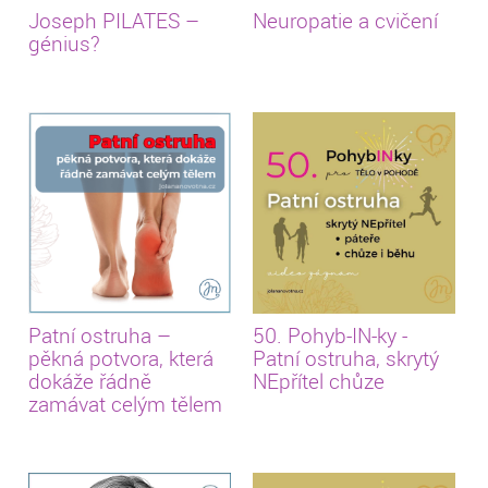
Joseph PILATES –
Neuropatie a cvičení
génius?
Patní ostruha –
50. Pohyb-IN-ky -
pěkná potvora, která
Patní ostruha, skrytý
dokáže řádně
NEpřítel chůze
zamávat celým tělem