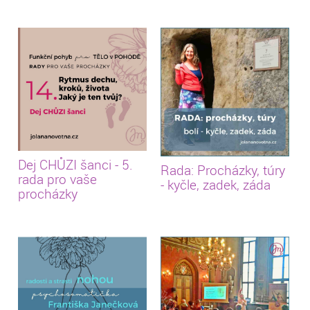
Dej CHŮZI šanci - 5.
Rada: Procházky, túry
rada pro vaše
- kyčle, zadek, záda
procházky