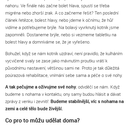
nahoru. Ve finále nás začne bolet hlava, spustí se třeba
migréna nebo zhorší zrak. A co začneme řešit? Ten poslední
článek řetězce, bolest hlavy, nebo jdeme k očnímu, že hůř
vidíme a potřebujeme brýle. Na bolavý vyvrknutý kotník jsme
zapomněli. Dostaneme brýle, nebo si vezmeme tabletku na
bolest hlavy a domníváme se, že je vyřešeno.
Bohužel, když se nám kotník uzdraví, není pravidlo, že kulháním
vycvičené svaly se zase jako mávnutím proutku vrátí k
původnímu nastavení, většinou sami ne. Proto je tak důležitá
poúrazová rehabilitace, vnímání sebe sama a péče o své nohy.
A tak pečujme a oživujme své nohy
, odvděčí se nám. Když
budeme s nohama v kontaktu, ony samy budou hlásit a dávat
zprávy z venku i zevnitř.
Budeme stabilnější, víc s nohama na
zemi a celé tělo bude živější.
Co pro to můžu udělat doma?