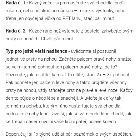
Rada č. 1 -
Každý večer si promasírujte svá chodidla, buď
rukama, nebo nějakou pomůckou – míček s výstupky, nebo
třeba jen obyčejná víčka od PET lahví, stačí pár minut.
Rada č. 2
- Každé ráno než vstanete z postele, zahýbejte svými
prsty na nohách. Chvíli, pár minut.
Typ pro ještě větší nadšence
- uvědomte si postupně
jednotlivé prsty na nohou. Začněte palcem pravé nohy: snažte
se velmi jemně pohnout jen palcem pravé nohy, jde to?
Pozorujte, jak to cítíte, kam až to cítíte, stačí 2x – 3x pohnout.
Pak pohněte jen palcem levé nohy a takto projděte všechny
prsty na nohou, vždy střídejte prst na pravé a levé noze. Každý
den to půjde o něco lépe a snadněji. A uvidíte jak díky tak
jemnému pohybu, kterým ráno nastartujete svá chodidla,
budou celé nohy lehčí, živější, jak se vám bude lépe chodit, jak
se třeba i časem uvolní vaše krční páteř, bolavé koleno…
Doporučuji si 1x týdně udělat pár poznámek o svých úspěších.