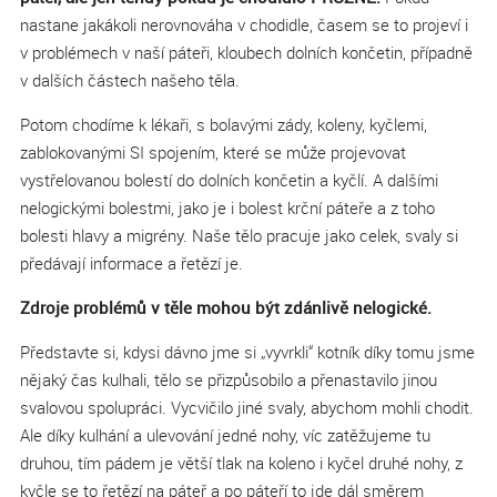
nastane jakákoli nerovnováha v chodidle, časem se to projeví i
v problémech v naší páteři, kloubech dolních končetin, případně
v dalších částech našeho těla.
Potom chodíme k lékaři, s bolavými zády, koleny, kyčlemi,
zablokovanými SI spojením, které se může projevovat
vystřelovanou bolestí do dolních končetin a kyčlí. A dalšími
nelogickými bolestmi, jako je i bolest krční páteře a z toho
bolesti hlavy a migrény. Naše tělo pracuje jako celek, svaly si
předávají informace a řetězí je.
Zdroje problémů v těle mohou být zdánlivě nelogické.
Představte si, kdysi dávno jme si „vyvrkli“ kotník díky tomu jsme
nějaký čas kulhali, tělo se přizpůsobilo a přenastavilo jinou
svalovou spolupráci. Vycvičilo jiné svaly, abychom mohli chodit.
Ale díky kulhání a ulevování jedné nohy, víc zatěžujeme tu
druhou, tím pádem je větší tlak na koleno i kyčel druhé nohy, z
kyčle se to řetězí na páteř a po páteří to jde dál směrem