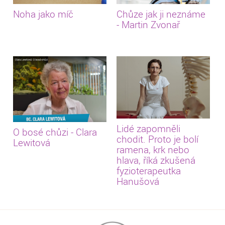
Noha jako míč
Chůze jak ji neznáme
- Martin Zvonař
Lidé zapomněli
O bosé chůzi - Clara
chodit. Proto je bolí
Lewitová
ramena, krk nebo
hlava, říká zkušená
fyzioterapeutka
Hanušová