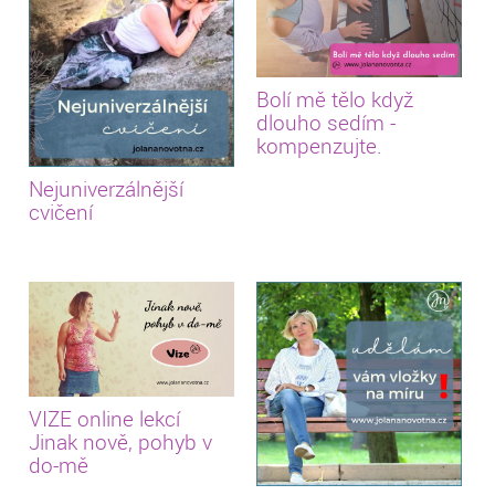
Bolí mě tělo když
dlouho sedím -
kompenzujte.
Nejuniverzálnější
cvičení
VIZE online lekcí
Jinak nově, pohyb v
do-mě