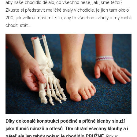
aby naše chodidlo dělalo, co všechno nese, jak jsme těžcí?
Zkuste si představit maličké svaly v chodidle, je jich tam okolo
200, jak velkou musí mít sílu, aby to všechno zvládly a my mohli
chodit, stát…
Díky dokonalé konstrukci podélné a příčné klenby slouží
jako tlumič nárazů a otřesů. Tím chrání všechny klouby a i
páteř, ale jen tehdy pokud je chodidlo PRUŽNÉ.
Pokud