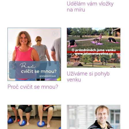
Udělám vám vložky
na míru
Užíváme si pohyb
venku
Proč cvičit se mnou?