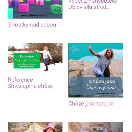
Výběr z Pohybotéky -
Objev sílu středu
3 kostky nad sebou
Reference
Smysluplná chůze
Chůze jako terapie