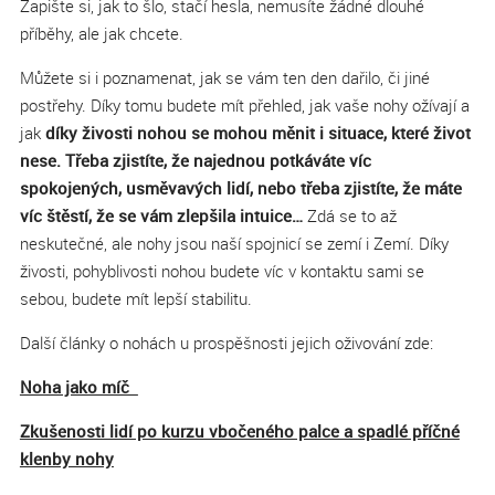
Zapište si, jak to šlo, stačí hesla, nemusíte žádné dlouhé
příběhy, ale jak chcete.
Můžete si i poznamenat, jak se vám ten den dařilo, či jiné
postřehy. Díky tomu budete mít přehled, jak vaše nohy ožívají a
jak
díky živosti nohou se mohou měnit i situace, které život
nese. Třeba zjistíte, že najednou potkáváte víc
spokojených, usměvavých lidí, nebo třeba zjistíte, že máte
víc štěstí, že se vám zlepšila intuice…
Zdá se to až
neskutečné, ale nohy jsou naší spojnicí se zemí i Zemí. Díky
živosti, pohyblivosti nohou budete víc v kontaktu sami se
sebou, budete mít lepší stabilitu.
Další články o nohách u prospěšnosti jejich oživování zde:
Noha jako míč
Zkušenosti lidí po kurzu vbočeného palce a spadlé příčné
klenby nohy