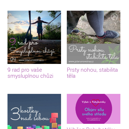
9 rad pro vaše
Prsty nohou, stabilita
smysluplnou chůzi
těla