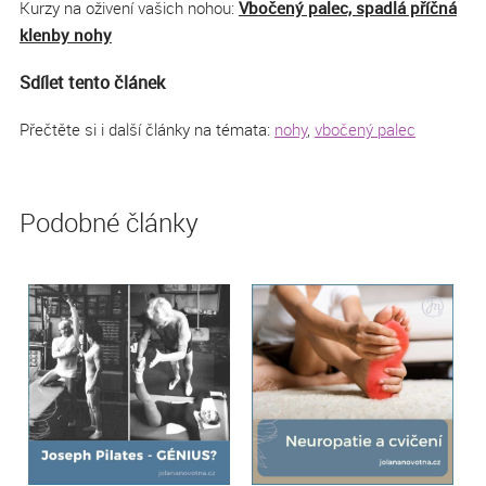
Kurzy na oživení vašich nohou:
Vbočený palec, spadlá příčná
klenby nohy
Sdílet tento článek
Přečtěte si i další články na témata:
nohy
,
vbočený palec
Podobné články