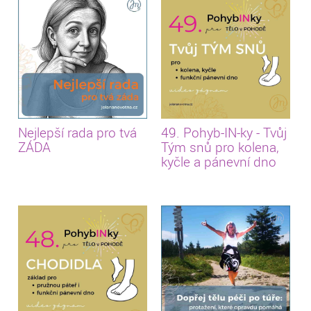
Nejlepší rada pro tvá
49. Pohyb-IN-ky - Tvůj
ZÁDA
Tým snů pro kolena,
kyčle a pánevní dno