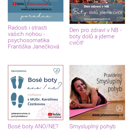
Radosti i strasti
Den pro zdraví v NB -
vašich nohou -
boty dolů a jdeme
psychosomatika
cvičit!
Františka Janečková
Bosé boty ANO/NE?
Smysluplný pohyb