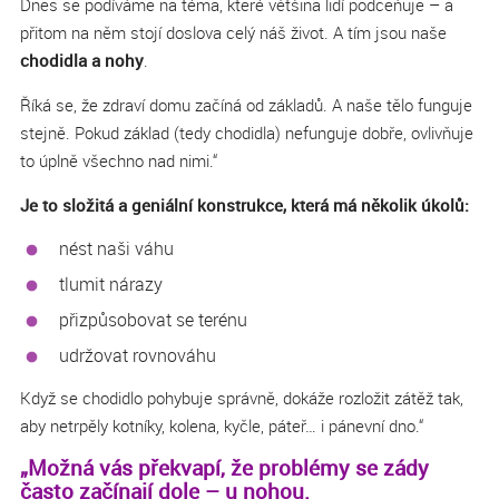
Dnes se podíváme na téma, které většina lidí podceňuje – a
přitom na něm stojí doslova celý náš život. A tím jsou naše
chodidla
a
nohy
.
Říká se, že zdraví domu začíná od základů. A naše tělo funguje
stejně. Pokud základ (tedy chodidla) nefunguje dobře, ovlivňuje
to úplně všechno nad nimi.“
Je to složitá a geniální konstrukce, která má několik úkolů:
nést naši váhu
tlumit nárazy
přizpůsobovat se terénu
udržovat rovnováhu
Když se chodidlo pohybuje správně, dokáže rozložit zátěž tak,
aby netrpěly kotníky, kolena, kyčle, páteř… i pánevní dno.“
„Možná vás překvapí, že problémy se zády
často začínají dole – u nohou.