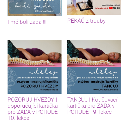
PEKÁČ z trouby
I mě bolí záda !!!!
POZORUJ HVĚZDY |
TANCUJ | Koučovací
doporučující kartička
kartička pro ZÁDA v
pro ZÁDA v POHODĚ -
POHODĚ - 9. lekce
10. lekce