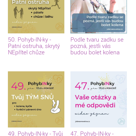
50. Pohyb-IN-ky -
Podle tvaru zadku se
Patní ostruha, skrytý
pozná, jestli vás
NEpřítel chůze
budou bolet kolena
49. Pohyb-IN-ky - Tvůj
47. Pohyb-IN-ky -