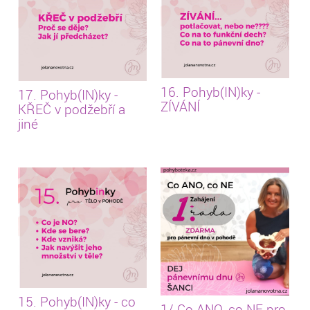
16. Pohyb(IN)ky -
17. Pohyb(IN)ky -
ZÍVÁNÍ
KŘEČ v podžebří a
jiné
15. Pohyb(IN)ky - co
1/ Co ANO, co NE pro