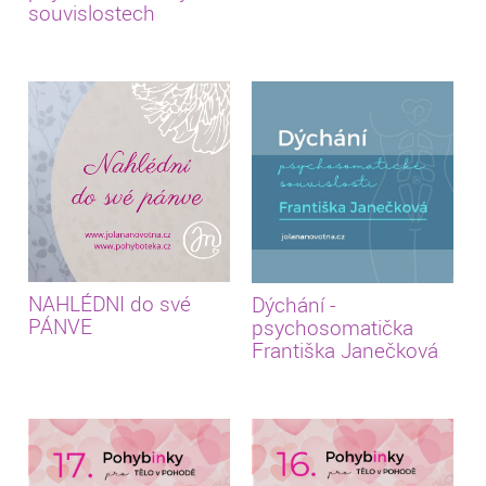
souvislostech
NAHLÉDNI do své
Dýchání -
PÁNVE
psychosomatička
Františka Janečková