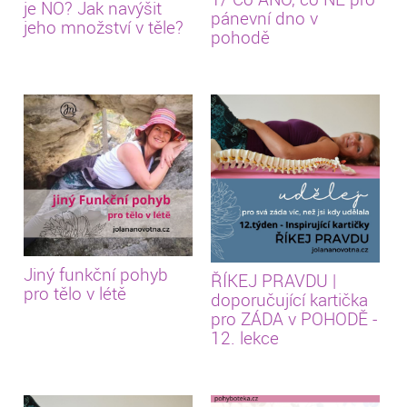
je NO? Jak navýšit
pánevní dno v
jeho množství v těle?
pohodě
Jiný funkční pohyb
ŘÍKEJ PRAVDU |
pro tělo v létě
doporučující kartička
pro ZÁDA v POHODĚ -
12. lekce