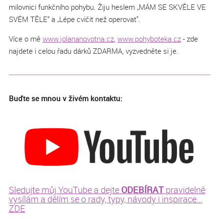
milovnici funkčního pohybu. Žiju heslem „MÁM SE SKVĚLE VE
SVÉM TĚLE“ a „Lépe cvičit než operovat".
Více o mě
www.jolananovotna.cz
,
www.pohyboteka.cz
- zde
najdete i celou řadu dárků ZDARMA, vyzvedněte si je.
Buďte se mnou v živém kontaktu:
ODEBÍRAT
Sledujte můj YouTube a dejte
pravidelně
vysílám a dělím se o rady, typy, návody i inspirace...
ZDE