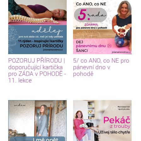
POZORUJ PŘÍRODU |
5/ co ANO, co NE pro
doporučující kartička
pánevní dno v
pro ZÁDA v POHODĚ -
pohodě
11. lekce