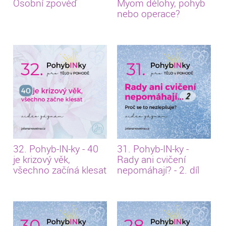
Osobní zpověď
Myom dělohy, pohyb
nebo operace?
32. Pohyb-IN-ky - 40
31. Pohyb-IN-ky -
je krizový věk,
Rady ani cvičení
všechno začíná klesat
nepomáhají? - 2. díl