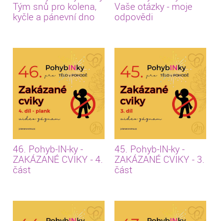
Tým snů pro kolena,
Vaše otázky - moje
kyčle a pánevní dno
odpovědi
46. Pohyb-IN-ky -
45. Pohyb-IN-ky -
ZAKÁZANÉ CVIKY - 4.
ZAKÁZANÉ CVIKY - 3.
část
část