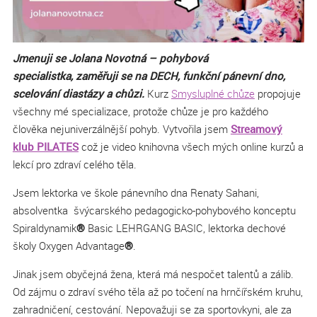
Jmenuji se Jolana Novotná – pohybová
specialistka, zaměřuji se na DECH, funkční pánevní dno,
scelování diastázy a chůzi.
Kurz
Smysluplné chůze
propojuje
všechny mé specializace, protože chůze je pro každého
člověka nejuniverzálnější pohyb. Vytvořila jsem
Streamový
klub PILATES
což je video knihovna všech mých online kurzů a
lekcí pro zdraví celého těla.
Jsem lektorka ve škole pánevního dna Renaty Sahani,
absolventka švýcarského pedagogicko-pohybového konceptu
Spiraldynamik
®
Basic LEHRGANG BASIC, lektorka dechové
školy Oxygen Advantage
®
.
Jinak jsem obyčejná žena, která má nespočet talentů a zálib.
Od zájmu o zdraví svého těla až po točení na hrnčířském kruhu,
zahradničení, cestování. Nepovažuji se za sportovkyni, ale za