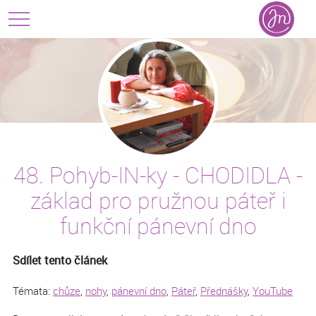
48. Pohyb-IN-ky - CHODIDLA -
základ pro pružnou páteř i
funkční pánevní dno
Sdílet tento článek
Témata:
chůze
,
nohy
,
pánevní dno
,
Páteř
,
Přednášky
,
YouTube