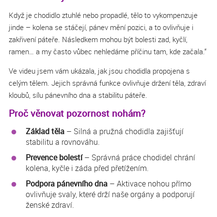
Když je chodidlo ztuhlé nebo propadlé, tělo to vykompenzuje
jinde – kolena se stáčejí, pánev mění pozici, a to ovlivňuje i
zakřivení páteře. Následkem mohou být bolesti zad, kyčlí,
ramen… a my často vůbec nehledáme příčinu tam, kde začala.“
Ve videu jsem vám ukázala, jak jsou chodidla propojena s
celým tělem. Jejich správná funkce ovlivňuje držení těla, zdraví
kloubů, sílu pánevního dna a stabilitu páteře.
Proč věnovat pozornost nohám?
Základ těla
– Silná a pružná chodidla zajišťují
stabilitu a rovnováhu.
Prevence bolestí
– Správná práce chodidel chrání
kolena, kyčle i záda před přetížením.
Podpora pánevního dna
– Aktivace nohou přímo
ovlivňuje svaly, které drží naše orgány a podporují
ženské zdraví.