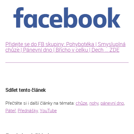
Přidejte se do FB skupiny: Pohybotéka | Smysluplná
chůze | Pánevní dno | Břicho v celku | Dech ... ZDE
Sdílet tento článek
Přečtěte si i další články na témata:
chůze
,
nohy
,
pánevní dno
,
Páteř
,
Přednášky
,
YouTube