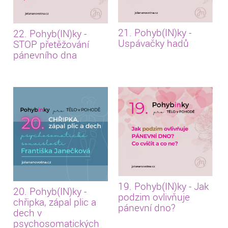
21. Pohyb(IN)ky -
22. Pohyb(IN)ky -
Uspávačky hadů
STOP přetěžování
pánevního dna
19. Pohyb(IN)ky - Jak
20. Pohyb(IN)ky -
podzim ovlivňuje
chřipka, zápal plic a
pánevní dno?
dech v
psychosomatických