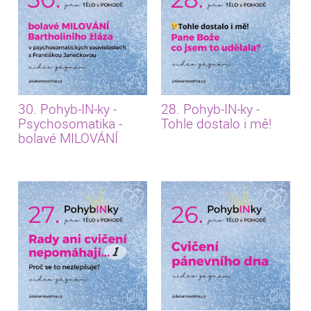
30. Pohyb-IN-ky -
28. Pohyb-IN-ky -
Psychosomatika -
Tohle dostalo i mě!
bolavé MILOVÁNÍ