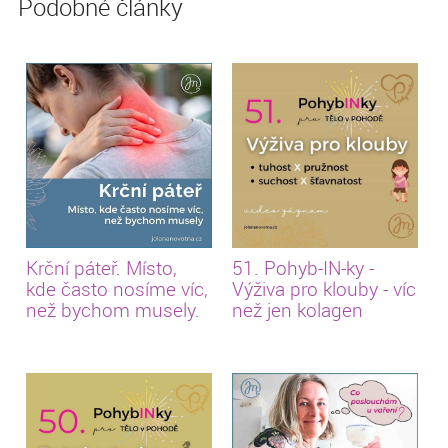
Podobné články
Krční páteř. Místo,
51. Pohyb-IN-ky -
kde často nosíme víc,
Výživa pro klouby - víc
než bychom musely.
než jen kolagen