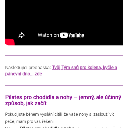
Následující přednáška
:
Tvůj Tým snů pro kolena, kyčle a
pánevní dno... zde
Pilates pro chodidla a nohy – jemný, ale účinný
způsob, jak začít
Pokud jste během vysílání cítili, že vaše nohy si zaslouží víc
péče, mám pro vás řešení.