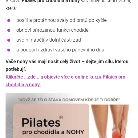
V kurzu
Pilates pro chodidla a nohy
vás provedu sérií cvičení,
která:
posílí a protáhnou svaly od prstů po kyčle
obnoví přirozenou funkci chodidel
uvolní napětí v dolní části zad
a podpoří i zdraví vašeho pánevního dna
Vaše nohy vás mají nosit celý život – dejte jim sílu, kterou
potřebují.
Klikněte ...zde... a objevte více o online kurzu Pilates pro
chodidla a nohy.