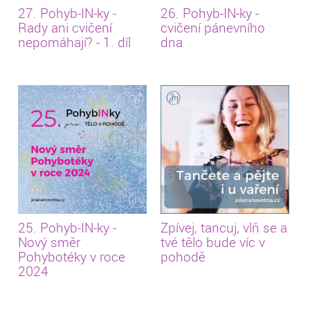
27. Pohyb-IN-ky -
26. Pohyb-IN-ky -
Rady ani cvičení
cvičení pánevního
nepomáhají? - 1. díl
dna
25. Pohyb-IN-ky -
Zpívej, tancuj, vlň se a
Nový směr
tvé tělo bude víc v
Pohybotéky v roce
pohodě
2024