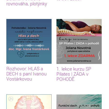
rovnováha, plotýnky
Rozhovor: HLAS a
1. lekce kurzu SP
DECH s paní Ivanou
Pilates | ZÁDA v
Vostárkovou
POHODĚ