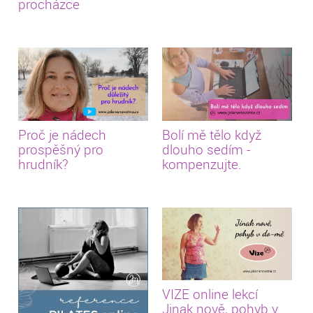
procházce
Proč je nádech
Bolí mě tělo když
prospěšný pro
dlouho sedím -
hrudník?
kompenzujte.
VIZE online lekcí
Jinak nově, pohyb v