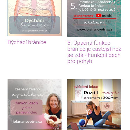
Dýchací bránice
5. Opačná funkce
bránice je častější než
se zdá - Funkční dech
pro pohyb