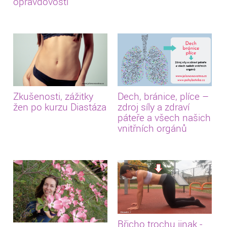
opravdovosti
Zkušenosti, zážitky
Dech, bránice, plíce –
žen po kurzu Diastáza
zdroj síly a zdraví
páteře a všech našich
vnitřních orgánů
Břicho trochu jinak -