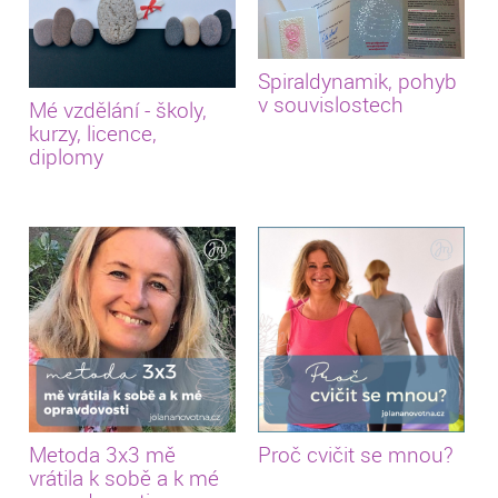
Spiraldynamik, pohyb
v souvislostech
Mé vzdělání - školy,
kurzy, licence,
diplomy
Metoda 3x3 mě
Proč cvičit se mnou?
vrátila k sobě a k mé