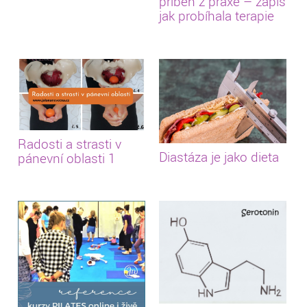
příběh z praxe – zápis
jak probíhala terapie
Radosti a strasti v
Diastáza je jako dieta
pánevní oblasti 1