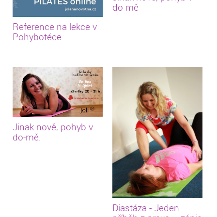
do-mě
Reference na lekce v
Pohybotéce
Jinak nově, pohyb v
do-mě.
Diastáza - Jeden