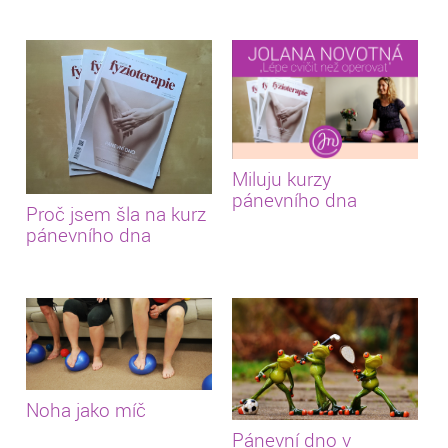
Miluju kurzy
pánevního dna
Proč jsem šla na kurz
pánevního dna
Noha jako míč
Pánevní dno v