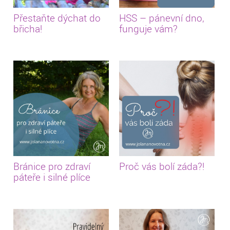
Přestaňte dýchat do
HSS – pánevní dno,
břicha!
funguje vám?
Bránice pro zdraví
Proč vás bolí záda?!
páteře i silné plíce