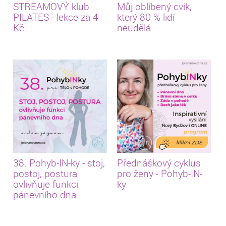
STREAMOVÝ klub
Můj oblíbený cvik,
PILATES - lekce za 4
který 80 % lidí
Kč
neudělá
38. Pohyb-IN-ky - stoj,
Přednáškový cyklus
postoj, postura
pro ženy - Pohyb-IN-
ovlivňuje funkci
ky
pánevního dna