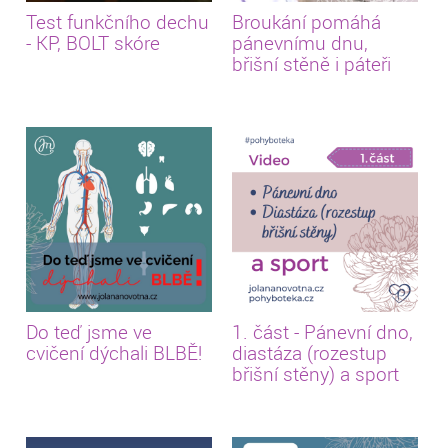
Test funkčního dechu
Broukání pomáhá
- KP, BOLT skóre
pánevnímu dnu,
břišní stěně i páteři
Do teď jsme ve
1. část - Pánevní dno,
cvičení dýchali BLBĚ!
diastáza (rozestup
břišní stěny) a sport