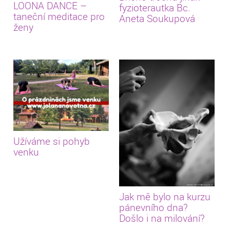
LOONA DANCE –
fyzioterautka Bc.
taneční meditace pro
Aneta Soukupová
ženy
Užíváme si pohyb
venku
Jak mě bylo na kurzu
pánevního dna?
Došlo i na milování?