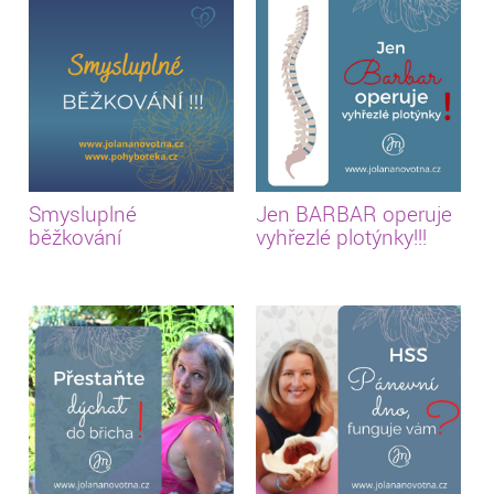
Smysluplné
Jen BARBAR operuje
běžkování
vyhřezlé plotýnky!!!