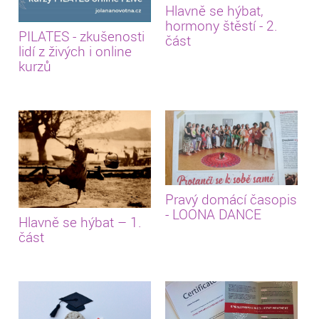
Hlavně se hýbat,
hormony štěstí - 2.
PILATES - zkušenosti
část
lidí z živých i online
kurzů
Pravý domácí časopis
- LOONA DANCE
Hlavně se hýbat – 1.
část