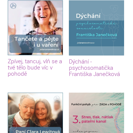
Zpívej, tancuj, vlň se a
Dýchání -
tvé tělo bude víc v
psychosomatička
pohodě
Františka Janečková