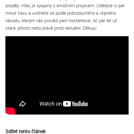
později. Hlas je spojený s emočním projevem. Udělejte si pár
minut času a uvolněte se podle jednoduchého a vtipného
návodu, kterým vás provází paní Vostárková. Ač pár let už
staré, přesto nebo právě proto aktuální. Děkuju
Sdílet tento článek