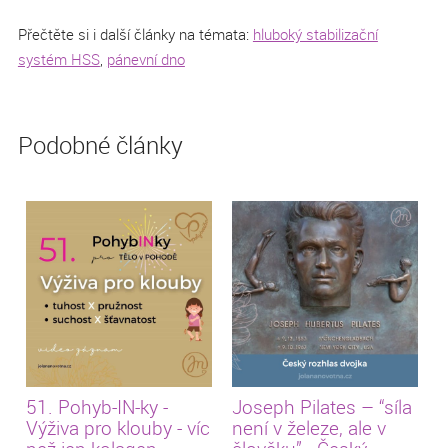
Přečtěte si i další články na témata:
hluboký stabilizační
systém HSS
,
pánevní dno
Podobné články
51. Pohyb-IN-ky -
Joseph Pilates – “síla
Výživa pro klouby - víc
není v železe, ale v