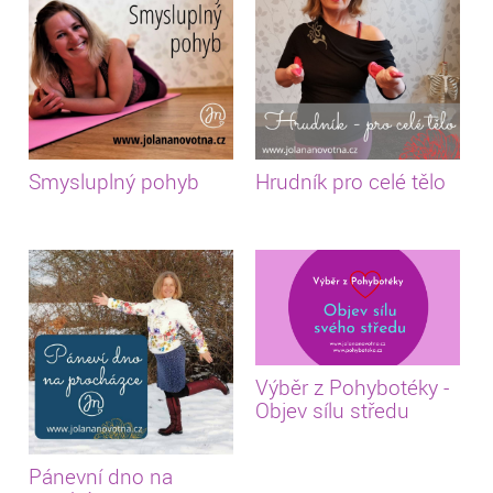
Smysluplný pohyb
Hrudník pro celé tělo
Výběr z Pohybotéky -
Objev sílu středu
Pánevní dno na