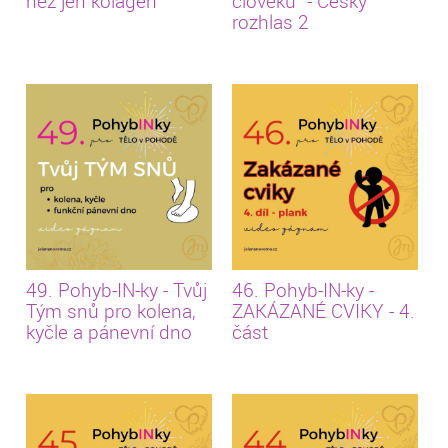
než jen kolagen
člověku” - Český
rozhlas 2
49. Pohyb-IN-ky - Tvůj
46. Pohyb-IN-ky -
Tým snů pro kolena,
ZAKÁZANÉ CVIKY - 4.
kyčle a pánevní dno
část