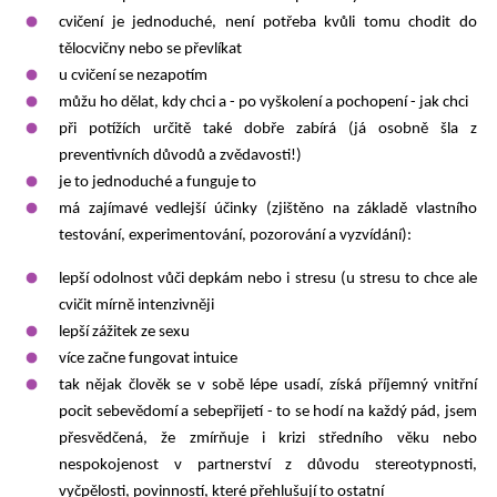
cvičení je jednoduché, není potřeba kvůli tomu chodit do
tělocvičny nebo se převlíkat
u cvičení se nezapotím
můžu ho dělat, kdy chci a - po vyškolení a pochopení - jak chci
při potížích určitě také dobře zabírá (já osobně šla z
preventivních důvodů a zvědavosti!)
je to jednoduché a funguje to
má zajímavé vedlejší účinky (zjištěno na základě vlastního
testování, experimentování, pozorování a vyzvídání):
lepší odolnost vůči depkám nebo i stresu (u stresu to chce ale
cvičit mírně intenzivněji
lepší zážitek ze sexu
více začne fungovat intuice
tak nějak člověk se v sobě lépe usadí, získá příjemný vnitřní
pocit sebevědomí a sebepřijetí - to se hodí na každý pád, jsem
přesvědčená, že zmírňuje i krizi středního věku nebo
nespokojenost v partnerství z důvodu stereotypnosti,
vyčpělosti, povinností, které přehlušují to ostatní