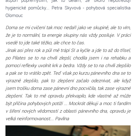
aspoň popřemýšlím, jak to dělám, že skoro nepotřebuji
hygienické pomůcky...
Petra Skyvová - pohybová specialistka
Olomouc
Doma se mi cvičení tak moc nedaří jako ve skupině, ale to vím,
že je to normální, ta energie skupiny nás vždy posiluje. V práci
vsedě to jde také těžko, ale chce to čas.
Jinak asi přes rok a půl mě trápí SI a kyčle a jde to až do třísel,
po Pilates se to na chvíli zlepší, chodila jsem i na rehabku a
pomocí reflexky uvolnit krk a bedra. Vždy se to na chvíli zlepšilo
a pak se to vrátilo zpět. Teď však po kurzu pánevního dna se to
výrazně zlepšilo, pak to zlepšení začalo odeznívat, ale když
jsem trošku doma zase pánevní dno pocvičila, tak zase výrazné
zlepšení. Tak to mě opravdu překvapilo, kde vlastně až může
být příčina pohybových potíží ... Mockrát děkuji a moc ti fandím
v šíření nových vědomostí z oblasti pánevního dna, opravdu je
velká neinformovanost...
Pavlína