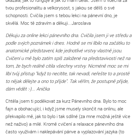
ukázala, jak to funguje a jak to mám dělat. Jsem ti vděčná za
tvou profesionalitu a velkorysost, s jakou se dělíš o své
schopnosti. Cvičila jsem s tebou lekci na pánevní dno, je
skvělá. Moc tě zdravím a děkuji...Jaroslava
Děkuju za online lekci pánevního dna. Cvičila jsem ji ve středu a
podle svých poznámek i dnes. Hodně se mi líbilo na začátku to
anatomické představení, kde jednotlivé vrstvy vlastně jsou.
Cvičení u mě bylo zatím spíš založené na představivosti než na
tom, že bych reálně cítila všechny vrstvy. Nicméně moc se mi
líbí tvůj přístup "když to necítíte, tak nevadí, neřešte to a prostě
to nějak dělejte a ono to přijde". Tak věřím, že postupně přijde,
dám vědět :-)... Anička
Chtěla jsem ti poděkovat za kurz Pánevního dna. Bylo to moc
fajn a obohacující, i když jsme musely skončit na onlinu, ale
překvapilo mě, jak to bylo i tak sdílné (za mne možná ještě více
než naživo) a milé. Kromě cvičení a relaxace pánevního dna
často využívám i naklepávání pánve a vyplazování jazyka (to