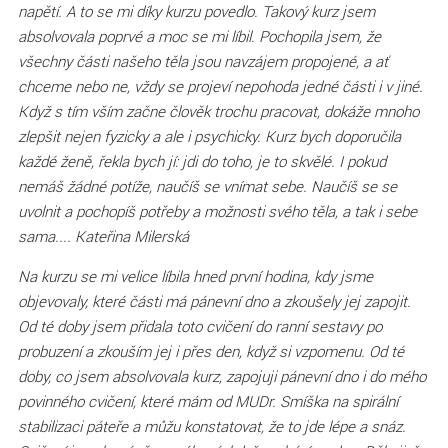
napětí. A to se mi díky kurzu povedlo. Takový kurz jsem
absolvovala poprvé a moc se mi líbil. Pochopila jsem, že
všechny části našeho těla jsou navzájem propojené, a ať
chceme nebo ne, vždy se projeví nepohoda jedné části i v jiné.
Když s tím vším začne člověk trochu pracovat, dokáže mnoho
zlepšit nejen fyzicky a ale i psychicky. Kurz bych doporučila
každé ženě, řekla bych jí: jdi do toho, je to skvělé. I pokud
nemáš žádné potíže, naučíš se vnímat sebe. Naučíš se se
uvolnit a pochopíš potřeby a možnosti svého těla, a tak i sebe
sama.... Kateřina Milerská
Na kurzu se mi velice líbila hned první hodina, kdy jsme
objevovaly, které části má pánevní dno a zkoušely jej zapojit.
Od té doby jsem přidala toto cvičení do ranní sestavy po
probuzení a zkouším jej i přes den, když si vzpomenu. Od té
doby, co jsem absolvovala kurz, zapojuji pánevní dno i do mého
povinného cvičení, které mám od MUDr. Smíška na spirální
stabilizaci páteře a můžu konstatovat, že to jde lépe a snáz.