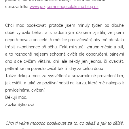
spisovatelka
www.jakjsemnenapsalaknihu.blog.cz
Chci moc poděkovat, protože jsem minulý týden po dlouhé
době vyrazila běhat a s radostným úžasem zjistila, že jsem
nepotřebovala ani celé tři měsíce procvičování, aby mě přestala
trápit inkontinence při běhu. Fakt mi stačil zhruba měsíc a půl,
a to rozhodně nejsem schopná cvičit dle doporučení, pánevní
dno sice cvičím většinu dní, ale někdy jen jednou či dvakrát,
pětkrát se mi povedlo cvičit tak tři dny za celou dobu.
Takže děkuju moc, za vysvětlení a srozumitelné provedení tím,
jak cvičit, a také za pozitivní nabití na kurzu, které mě nakoplo k
pravidelnému cvičení.
Děkuji moc,
Zuzka Sýkorová
Chci ti velmi mooooc poděkovat za to, co děláš a jak to děláš.