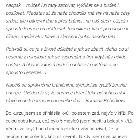
naopak – můžeš i si tady zazpívat, vykřičet se a budeš i
posilovat. Představ si, že naše chodidlo, má vliv na naše cévy,
srdce, ale i pánevní dno a přes bránici i na náš dech. Užiješ i
spoustu legrace při některých technikách, které pomohou i k
čištění myšlenek v hlavě a zlepšení funkcí našeho těla.
Potvrdíš si, co je v životě důležité a jak se zbavit všeho, co si
neseme z minulosti, jak se vypořádat s tím, když nás někdo
naštve. A hlavně z kurzů budeš odcházet očištěná a se
spoustou energie. J
Naučíš se správnému bráničnímu dýchání za využití ženské
energie. Uvědomíš si, že správné držení těla, od nohou až k
hlavě vede k harmonii pánevního dna... Romana Řehořková
Do kurzu jsem se přihlásila kvůli bolestem zad, nejvíc v kříži. Po
celou dobu kurzu, což bylo 5 měsíců jsem necítila bolest v kříži.
Věřím, že když budu bioenergetické cviky používat, že se
nepříjemné bolesti v kříži už nevrátí. Nikdy jsem své pánevní