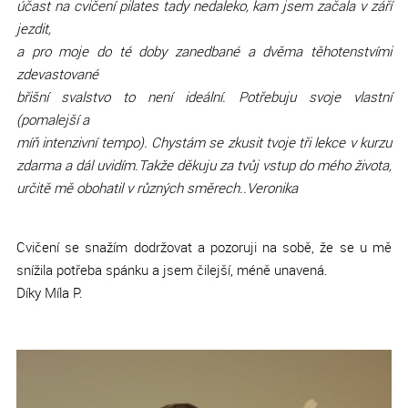
účast na cvičení pilates tady nedaleko, kam jsem začala v září
jezdit,
a pro moje do té doby zanedbané a dvěma těhotenstvími
zdevastované
břišní svalstvo to není ideální. Potřebuju svoje vlastní
(pomalejší a
míň intenzivní tempo). Chystám se zkusit tvoje tři lekce v kurzu
zdarma a dál uvidím.
Takže děkuju za tvůj vstup do mého života,
určitě mě obohatil v různých směrech..
Veronika
Cvičení se snažím dodržovat a pozoruji na sobě, že se u mě
snížila potřeba spánku a jsem čilejší, méně unavená.
Díky Míla P.