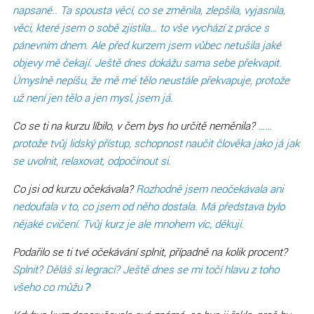
napsané.. Ta spousta věcí, co se změnila, zlepšila, vyjasnila,
věci, které jsem o sobě zjistila… to vše vychází z práce s
pánevním dnem. Ale před kurzem jsem vůbec netušila jaké
objevy mě čekají. Ještě dnes dokážu sama sebe překvapit.
Úmyslně nepíšu, že mě mé tělo neustále překvapuje, protože
už není jen tělo a jen mysl, jsem já.
Co se ti na kurzu líbilo, v čem bys ho určitě neměnila?
……
protože tvůj lidský přístup, schopnost naučit člověka jako já jak
se uvolnit, relaxovat, odpočinout si.
Co jsi od kurzu očekávala?
Rozhodně jsem neočekávala ani
nedoufala v to, co jsem od něho dostala. Má představa bylo
nějaké cvičení. Tvůj kurz je ale mnohem víc, děkuji.
Podařilo se ti tvé očekávání splnit, případně na kolik procent?
Splnit? Děláš si legraci? Ještě dnes se mi točí hlavu z toho
všeho co můžu
?