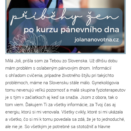
Milá Joli, prišla som za Tebou zo Slovenska. Už dlhšiu dobu
mám problém s oslabeným pánvovým dnom. Informácií
s ohľadom cvičenia, prípadne životného štýlu pri takýchto
problémoch, máme na Slovensku stále málo. Gynekológovia
tomu nevenujú veľkú pozornosť a malá skupina fyzioterapeutov
je s tým v začiatkoch aj keď sa snažia. Jsom z obora, tak o
tom viem. Ďakujem Ti za všetky informácie, za Tvoj čas aj
energiu, ktorú si mi venovala. Všetky cvikly, ktoré si mi ukázala
a všetko, čo si mi k tomu povedala sa zdá, že je to jednoduché,
ale nie je. So všetkým je potrebné sa stotožniť a hlavne