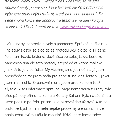
nesnížilo kvalitu kurzu - každá z nás, účastnic, se naučila
používat svaly pánevního dna v běžném životě a odcházela
vybavena praktickými radami, které jsou k nezaplacení. Za
sebe mohu kurz vřele doporučit a těším se na další kurzy s
Jolanou :-) Milada Langfelnerová
www.milada-langfelnerova.cz
Tvůj kurz byl naprosto skvělý a jedinečný. Správně jsi říkala (v
jiné souvislosti), že sice děláš metodu 3x3, ale že je Ti jasné,
že si tam každá lektorka vloží něco ze sebe, takže bude kurz
pánevního dna dle této metody stejně dělat každá malinko
jinak. A to je v pořádku. My všichni jsme jedineční a já jsem
přesvědčena, že jsem měla pro sebe tu nejlepší lektorku, jakou
jsem mít mohla. O pánevním dnu jsem před kurzem totiž
slyšela. A to i informace správné. Moje kamarádka z Prahy byla
před pár lety přímo na kurzu u Renaty Sahani. Byla nadšená. Já
jsem pocítila potřebu poznat své pánevní dno až nyní. A to ne
proto, že bych s ním měla nějaké problémy, ale došlo mi, že
naslouchat svému tělu je moudré. Když jsem kamarádce