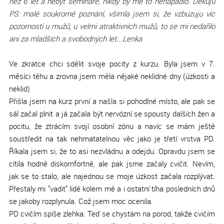
než 6 let a nebýt semináře, nikdy by mě to nenapadlo. Děkuju
PS: malé soukromé poznání, všimla jsem si, že vzbuzuju víc
pozornosti u mužů, u velmi atraktivních mužů, to se mi nedařilo
ani za mladších a svobodných let...
Lenka
Ve zkratce chci sdělit svoje pocity z kurzu. Byla jsem v 7.
měsíci těhu a zrovna jsem měla nějaké neklidné dny (úzkosti a
neklid)
Přišla jsem na kurz první a našla si pohodlné místo, ale pak se
sál začal plnit a já začala být nervózní se spousty dalších žen a
pocitu, že ztrácím svojí osobní zónu a navíc se mám ještě
soustředit na tak nehmatatelnou věc jako je třetí vrstva PD.
Říkala jsem si, že to asi nezvládnu a odejdu. Opravdu jsem se
cítila hodně diskomfortně, ale pak jsme začaly cvičit. Nevím,
jak se to stalo, ale najednou se moje úzkost začala rozplývat.
Přestaly mi "vadit" lidé kolem mě a i ostatní tíha posledních dnů
se jakoby rozplynula. Což jsem moc ocenila.
PD cvičím spíše zlehka. Teď se chystám na porod, takže cvičím