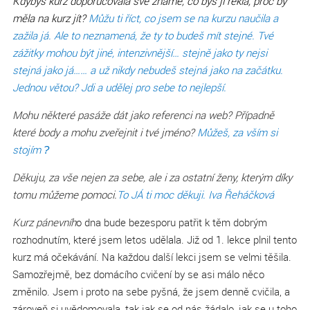
Kdybys kurz doporučovala své známé, co bys ji řekla, proč by
měla na kurz jít?
Můžu ti říct, co jsem se na kurzu naučila a
zažila já. Ale to neznamená, že ty to budeš mít stejné. Tvé
zážitky mohou být jiné, intenzivnější… stejně jako ty nejsi
stejná jako já…… a už nikdy nebudeš stejná jako na začátku.
Jednou větou? Jdi a udělej pro sebe to nejlepší.
Mohu některé pasáže dát jako referenci na web? Případně
které body a mohu zveřejnit i tvé jméno?
Můžeš, za vším si
stojím
?
Děkuju, za vše nejen za sebe, ale i za ostatní ženy, kterým díky
tomu můžeme pomoci.
To JÁ ti moc děkuji. Iva Řeháčková
Kurz pánevníh
o dna bude bezesporu patřit k těm dobrým
rozhodnutím, které jsem letos udělala. Již od 1. lekce plnil tento
kurz má očekávání. Na každou další lekci jsem se velmi těšila.
Samozřejmě, bez domácího cvičení by se asi málo něco
změnilo. Jsem i proto na sebe pyšná, že jsem denně cvičila, a
zároveň si uvědomovala, tak jak se od nás žádalo, jak se u toho