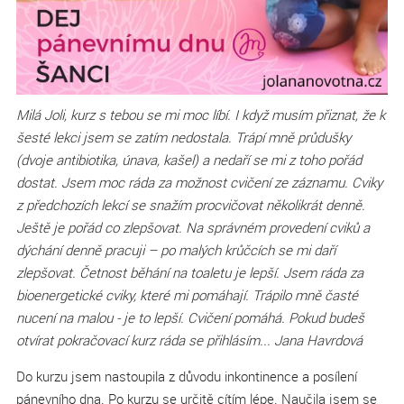
Milá Joli, kurz s tebou se mi moc líbí. I když musím přiznat, že k
šesté lekci jsem se zatím nedostala. Trápí mně průdušky
(dvoje antibiotika, únava, kašel) a nedaří se mi z toho pořád
dostat. Jsem moc ráda za možnost cvičení ze záznamu. Cviky
z předchozích lekcí se snažím procvičovat několikrát denně.
Ještě je pořád co zlepšovat. Na správném provedení cviků a
dýchání denně pracuji – po malých krůčcích se mi daří
zlepšovat. Četnost běhání na toaletu je lepší.
Jsem ráda za
bioenergetické cviky, které mi pomáhají. Trápilo mně časté
nucení na malou - je to lepší. Cvičení pomáhá. Pokud budeš
otvírat pokračovací kurz ráda se přihlásím... Jana Havrdová
Do kurzu jsem nastoupila z důvodu inkontinence a posílení
pánevního dna. Po kurzu se určitě cítím lépe. Naučila jsem se