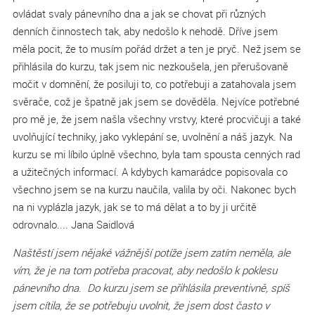
ovládat svaly pánevního dna a jak se chovat při různých
denních činnostech tak, aby nedošlo k nehodě. Dříve jsem
měla pocit, že to musím pořád držet a ten je pryč. Než jsem se
přihlásila do kurzu, tak jsem nic nezkoušela, jen přerušovaně
močit v domnění, že posiluji to, co potřebuji a zatahovala jsem
svěrače, což je špatně jak jsem se dověděla. Nejvíce potřebné
pro mě je, že jsem našla všechny vrstvy, které procvičuji a také
uvolňující techniky, jako vyklepání se, uvolnění a náš jazyk. Na
kurzu se mi líbilo úplně všechno, byla tam spousta cenných rad
a užitečných informací. A kdybych kamarádce popisovala co
všechno jsem se na kurzu naučila, valila by oči. Nakonec bych
na ni vyplázla jazyk, jak se to má dělat a to by ji určitě
odrovnalo.... Jana Saidlová
Naštěstí jsem nějaké vážnější potíže jsem zatím neměla, ale
vím, že je na tom potřeba pracovat, aby nedošlo k poklesu
pánevního dna
.
Do kurzu jsem se přihlásila preventivně, spíš
jsem cítila, že se potřebuju uvolnit, že jsem dost často v