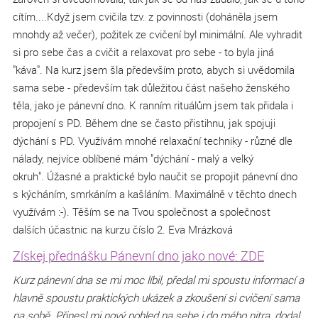
cítím....Když jsem cvičila tzv. z povinnosti (doháněla jsem
mnohdy až večer), požitek ze cvičení byl minimální. Ale vyhradit
si pro sebe čas a cvičit a relaxovat pro sebe - to byla jiná
"káva". Na kurz jsem šla především proto, abych si uvědomila
sama sebe - především tak důležitou část našeho ženského
těla, jako je pánevní dno. K ranním rituálům jsem tak přidala i
propojení s PD. Během dne se často přistihnu, jak spojuji
dýchání s PD. Využívám mnohé relaxační techniky - různé dle
nálady, nejvíce oblíbené mám "dýchání - malý a velký
okruh". Úžasné a praktické bylo naučit se propojit pánevní dno
s kýcháním, smrkáním a kašláním. Maximálně v těchto dnech
využívám :-). Těším se na Tvou společnost a společnost
dalších účastnic na kurzu číslo 2. Eva Mrázková
Získej přednášku Pánevní dno jako nové: ZDE
Kurz pánevní dna se mi moc líbil, předal mi spoustu informací a
hlavně spoustu praktických ukázek a zkoušení si cvičení sama
na sobě. Přinesl mi nový pohled na sebe i do mého nitra, dodal