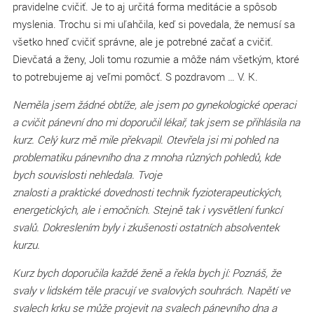
pravidelne cvičiť. Je to aj určitá forma meditácie a spôsob
myslenia. Trochu si mi uľahčila, keď si povedala, že nemusí sa
všetko hneď cvičiť správne, ale je potrebné začať a cvičiť.
Dievčatá a ženy, Joli tomu rozumie a môže nám všetkým, ktoré
to potrebujeme aj veľmi pomôcť. S pozdravom … V. K.
Neměla jsem žádné obtíže, ale jsem po gynekologické operaci
a cvičit pánevní dno mi doporučil lékař, tak jsem se přihlásila na
kurz. Celý kurz mě mile překvapil. Otevřela jsi mi pohled na
problematiku pánevního dna z mnoha různých pohledů, kde
bych souvislosti nehledala. Tvoje
znalosti a praktické dovednosti technik fyzioterapeutických,
energetických, ale i emočních. Stejně tak i vysvětlení funkcí
svalů. Dokreslením byly i zkušenosti ostatních absolventek
kurzu.
Kurz bych doporučila každé ženě a řekla bych jí: Poznáš, že
svaly v lidském těle pracují ve svalových souhrách. Napětí ve
svalech krku se může projevit na svalech pánevního dna a