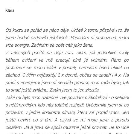
Klára
Od kurzu se pořád se něco děje. Určitě k tomu přispívá i to, že
jsem hodně ozdravila jídelníček. Připadám si probuzená, mám
více energie. Začínám se opět cítit jako žena.
Z tělesných pocitů se děje toto: cítím, jak jednotlivé svaly
během cvičení ve mě pracují, plně je vnímám. Ráno po
probuzení se mohu válet v posteli, nemusím hned utíkat na
záchod. Cvičím nejčastěji 2 x denně, občas se zadaří i 4 x. Na
práci s energiemi jsem si nenašla prostor, moc rada bych, tak
to snad ještě zvládnu. Zatím jsem to jen zkusila.
Také mi bylo moc užitečné Tvé povídání o školníkovi - o setkání
s něčím/někým, kdo nás totálně rozhodí. Uvědomila jsem si, co
prožívám v jedné konkrétní situaci, která se pořád vrací. Jen
ještě nevím, co s tím. A ozývá se mi moje jizva z porodu
císařem. Já a jizva se spolu musíme ještě srovnat. Je to více