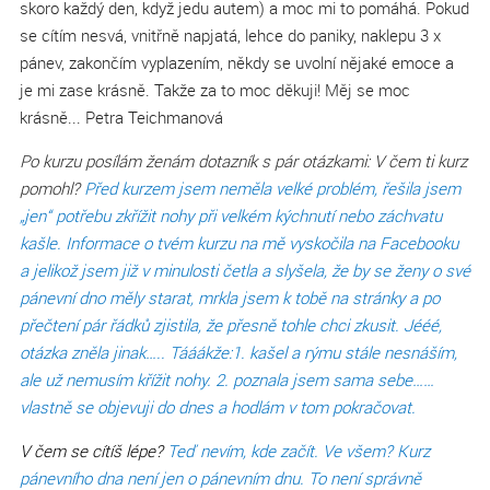
skoro každý den, když jedu autem) a moc mi to pomáhá. Pokud
se cítím nesvá, vnitřně napjatá, lehce do paniky, naklepu 3 x
pánev, zakončím vyplazením, někdy se uvolní nějaké emoce a
je mi zase krásně. Takže za to moc děkuji! Měj se moc
krásně... Petra Teichmanová
Po kurzu posílám ženám dotazník s pár otázkami: V čem ti kurz
pomohl?
Před kurzem jsem neměla velké problém, řešila jsem
„jen“ potřebu zkřížit nohy při velkém kýchnutí nebo záchvatu
kašle. Informace o tvém kurzu na mě vyskočila na Facebooku
a jelikož jsem již v minulosti četla a slyšela, že by se ženy o své
pánevní dno měly starat, mrkla jsem k tobě na stránky a po
přečtení pár řádků zjistila, že přesně tohle chci zkusit. Jééé,
otázka zněla jinak….. Tááákže:1. kašel a rýmu stále nesnáším,
ale už nemusím křížit nohy. 2. poznala jsem sama sebe……
vlastně se objevuji do dnes a hodlám v tom pokračovat.
V čem se cítíš lépe?
Teď nevím, kde začít. Ve všem? Kurz
pánevního dna není jen o pánevním dnu. To není správně