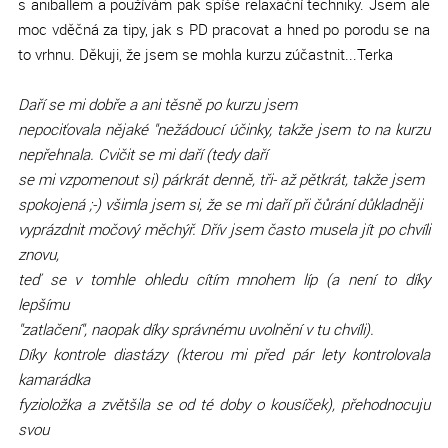
s aniballem a používám pak spíše relaxační techniky. Jsem ale
moc vděčná za tipy, jak s PD pracovat a hned po porodu se na
to vrhnu. Děkuji, že jsem se mohla kurzu zúčastnit...
Terka
Daří se mi dobře a ani těsně po kurzu jsem
nepociťovala nějaké "nežádoucí účinky, takže jsem to na kurzu
nepřehnala. Cvičit se mi daří (tedy daří
se mi vzpomenout si) párkrát denně, tři- až pětkrát, takže jsem
spokojená ;-) všimla jsem si, že se mi daří při čůrání důkladněji
vyprázdnit močový měchýř. Dřív jsem často musela jít po chvíli
znovu,
teď se v tomhle ohledu cítím mnohem líp (a není to díky
lepšímu
"zatlačení", naopak díky správnému uvolnění v tu chvíli).
Díky kontrole diastázy (kterou mi před pár lety kontrolovala
kamarádka
fyzioložka a zvětšila se od té doby o kousíček), přehodnocuju
svou