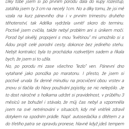
Díky tobě jsem si po prvním porodu dala do kupy rozestup,
zatáhla jsem ty 3 cm na necelý 1cm. No a díky tomu, že jsi mě
vzala na kurz pánevního dna i v prvním trimestru druhého
těhotenství, tak Adélka vydržela uvnitř skoro do terminu.
Poctivě jsem cvičila, takže nebyl problém ani s únikem moči.
Porod byl skvělý, propojení s mou "květinou" mi umožnilo si s
Ádou projít celé porodní cesty, dokonce bez jediného stehu.
Nebýt kontrakcí, byla to procházka rozkvetlým sadem a říkala
bych, že jsem si to užila.
No, po porodu mi zase všechno "lezlo" ven. Pánevní dno
vytahané jako ponožka po maratonu. I přesto, že jsem si
poctivě urvala 5x denně minutku na procvičení obou vrstev a
znovu si tlačila do hlavy používání pojistky, se nic nelepšilo. Je
to dost náročné s holkama udržet si pravidelnost, v průběhu 3
měsíců se bohužel i stávalo, že můj čas nebyl a vzpomněla
jsem na své netrénování v situacích, kdy mě vnitřek zdravil
dotykem na spodním prádle. Např. autosedačka s dítětem z a
do třetího patra se opravdu pronese, hlavně když jdeš tempem