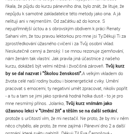
říkala, že půjdu do kurzu pánevního dna, bylo znát, že lituje, že
nepůjdu k samotné zakladatelce této metody jako ona. A já
nelituji ani v nejmenším. Od začátku až do konce. S
nejupřímnější úctou a s obrovským obdivem k práci Renaty
Sahani vím, že tou pravou lektorkou pro mne jsi Ty.Děkuji Ti za
zprostředkování úžasného cvičení i za Tvůj osobní vklad.
Neskutečně cenný a ženský. I se mnou rezonuje zjemňování,
nám ženám tak vlastní. Jak pravila jiná účastnice z našeho
kurzu, dokážeš být velmi něžná i živočišná zároveň.
Tvůj kurz
by se dal nazvat i "Školou ženskosti".
A velkým vkladem do
života celé naší rodiny budou i bioenergetické cviky. Umění
pracovat s emocemi, ty negativní umět zpracovat, nikoliv popřít
- a tu a tam se jimi jako správná hodná holka dusit - to je pro
mne nesmírný přínos. Jolanko,
Tvůj kurz vnímám jako
úžasnou lekci v "Umění žít" a těším se na další setkání
,
protože s určitostí vím, že mi nestačil. Ne proto, že by mi v něm
něco chybělo, ale proto, že mne zajímá i Pánevní dno 2 a další
poznání, které světu nabízíš. Děkuji Ti! Eva Černošová -