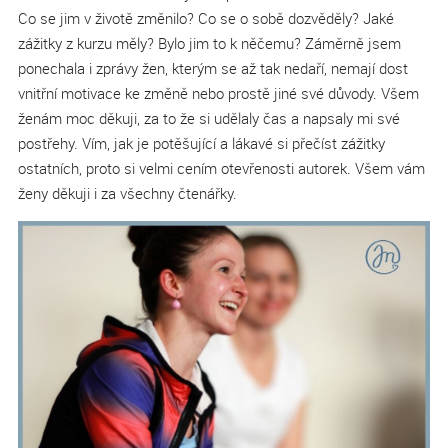
Co se jim v životě změnilo? Co se o sobě dozvěděly? Jaké
zážitky z kurzu měly? Bylo jim to k něčemu? Záměrně jsem
ponechala i zprávy žen, kterým se až tak nedaří, nemají dost
vnitřní motivace ke změně nebo prostě jiné své důvody. Všem
ženám moc děkuji, za to že si udělaly čas a napsaly mi své
postřehy. Vím, jak je potěšující a lákavé si přečíst zážitky
ostatních, proto si velmi cením otevřenosti autorek. Všem vám
ženy děkuji i za všechny čtenářky.