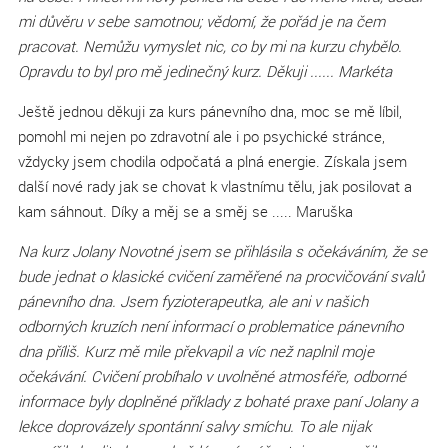
mi důvěru v sebe samotnou; vědomí, že pořád je na čem
pracovat. Nemůžu vymyslet nic, co by mi na kurzu chybělo.
Opravdu to byl pro mě jedinečný kurz. Děkuji ...... Markéta
Ještě jednou děkuji za kurs pánevního dna, moc se mě líbil,
pomohl mi nejen po zdravotní ale i po psychické stránce,
vždycky jsem chodila odpočatá a plná energie. Získala jsem
další nové rady jak se chovat k vlastnímu tělu, jak posilovat a
kam sáhnout. Díky a měj se a směj se ..... Maruška
Na kurz Jolany Novotné jsem se přihlásila s očekáváním, že se
bude jednat o klasické cvičení zaměřené na procvičování svalů
pánevního dna. Jsem fyzioterapeutka, ale ani v našich
odborných kruzích není informací o problematice pánevního
dna příliš. Kurz mě mile překvapil a víc než naplnil moje
očekávání. Cvičení probíhalo v uvolněné atmosféře, odborné
informace byly doplněné příklady z bohaté praxe paní Jolany a
lekce doprovázely spontánní salvy smíchu. To ale nijak