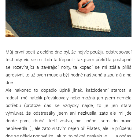
Můj první pocit z celého dne byl, že nejvíc použiju odstresovací
techniky, víc se mi líbila ta třepací - tak jsem překřtila postupně
se rozevírající a zavírající nohy, ta kopací se mi zdála příliš
agresivní, to už bych musela být hodně naštvaná a zoufalá a na
dně.
Ale nakonec to dopadlo úplně jinak, každodenní starosti a
radosti mě natolik převálcovaly nebo možná jen jsem neměla
potřebu (protože čas se vždycky najde, to je jen stará
výmluva), že odstresáky jsem ani nezkusila, zato ale mi jde
dobře první, druhá, třetí vrstva, nic jiného jsem do praxe
nepřevedla :( , ale zato vrstvím nejen při Pilates, ale i v průběhu
dne se někdy pochválím, jak mi to pěkně naskakuje ..... a občas