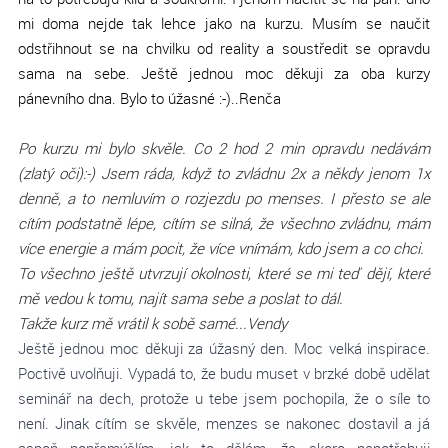
mi doma nejde tak lehce jako na kurzu. Musím se naučit
odstřihnout se na chvilku od reality a soustředit se opravdu
sama na sebe. Ještě jednou moc děkuji za oba kurzy
pánevního dna. Bylo to úžasné :-)..Renča
Po kurzu mi bylo skvěle. Co 2 hod 2 min opravdu nedávám
(zlatý oči):-) Jsem ráda, když to zvládnu 2x a někdy jenom 1x
denně, a to nemluvím o rozjezdu po menses. I přesto se ale
cítím podstatně lépe, cítím se silná, že všechno zvládnu, mám
více energie a mám pocit, že více vnímám, kdo jsem a co chci.
To všechno ještě utvrzují okolnosti, které se mi teď dějí, které
mě vedou k tomu, najít sama sebe a poslat to dál.
Takže kurz mě vrátil k sobě samé...
Vendy
Ještě jednou moc děkuji za úžasný den. Moc velká inspirace.
Poctivě uvolňuji. Vypadá to, že budu muset v brzké době udělat
seminář na dech, protože u tebe jsem pochopila, že o síle to
není. Jinak cítím se skvěle, menzes se nakonec dostavil a já