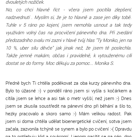
dvouletých nožiček.
No, co chci hlavně říct - včera jsem pocítila zlepšení,
nadzvednutí . Myslím si, že je to hlavně a zase jen díky tobě.
Tuhle v 5 ráno po kojení, jsem nemohla usnout a tak tedy
využívám volný čas na procvičení pánevního dna. Při zvedání
předozadního svalu mi zazni v hlavě tvůj hlas "Ty Moniko, jen na
10 %, uber sílu děvče" jak jinak než, že jsem tě poslechla.
Takže jemně makám, občas i pravidelně, k vytouženému cíli
dostat se do formy. Moc děkuju za pomoc... Monika S.
Předně bych Ti chtěla poděkovat za oba kurzy pánevního dna.
Bylo to úžasné :-) v pondělí ráno jsem si vyšla s kočárkem a
cítila jsem se lehce a asi tak o metr vyšší, než jsem :-) Dnes
jsem se zkusila soustředit na pánevní dno při běhání a šlo to,
hezky pracovalo a skoro samo :-) Mám velikou radost. Pak
jsem si doma chtěla udělat bioenergetické cvičení, sotva jsem
začala, zazvonila tchýně se synem a bylo po cvičení :-( Opravdu
na to potřebuju klid a soukromí. I jenom nacítit se na pán. dno