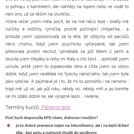
si pohraju s kamínkem, ale nahřátý na topení nebo ve vodě to
není ono, už se těším na sluníčko.....
Včera večer jsem měla pocit, že na mě něco leze - bolely mě
ručičky a nožičky, rýmička, prostě počínající chřipečka... a
protože jsem vypozorovala za ty léta, že vždycky od pacošů
něco chytnu, když jsem psychicky vyčerpaná, tak jsem
překonala prvotní nechuť, vyhrabala se půl tělem z peřin a
zkusila jsem třepáky a nohy mi lítaly o sto šest ...vpohodě jsem
usnula, ještě jsem to zopakovala ráno a cítila jsem se skoro
dobře, když jsem nedělala nic fyzicky náročného, tak jsem byla
jako rybička. A zajímavé je i to, že mi to pomohlo i na rameno -
trápí mě už víc jak půl roku, někdy víc, někdy míň a po tomhle
se mi zdálo dobré ne, ale výrazně lepší....
Helena
Termíny kurzů:
Pánevní dno
Proč bych doporučila KPD všem, dokonce i mužům?
je to dobrá prevence nejen na inkontinenci, ale i na lepší držení
těla - bez potu a nutnosti chodit do posilovny