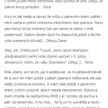
Cvičení je pak méně namáhavé, když vychází ze dna. Děkuji, že
takové kurzy pořádáte... Dana
Kurz mi dal naději a návod, že můžu s pánevním dnem udělat i
něco sama a vyřešit stresovou inkontinenci bez operace. Navíc
jako bonus to byl strávený čas jen sama se sebou v milé
společnosti. Dalším ženám bych ho doporučila právě z těchto
výše uvedených důvodů!... Děkuju Dana
Ahoj Joli. Chtěla jsem Ti psát. Jsem oproti lékařským
předpokladům (velmi nízký zbytek vajíček) v 5. týdnu
těhotenství. Věřím, že i díky "šťavňatení". Děkuji :)... Petra
Milá Jolano, ani nevím, jak ti poděkovat. Je mi pětasedmdesát
let a osm let mám potíže s páteří (operace indikovaná, ale pak
raději zrušená po konsiliu). A mám také potíže s pánevním
dnem, cvičím usilovně, abych nebyla inkontinentní. Dokonce
jsem chodila na nepříjemnou RHB s el. sondou do pochvy a
pak i do konečníku. A nic moc... Až ty jsi mi vysvětlila a navíc i