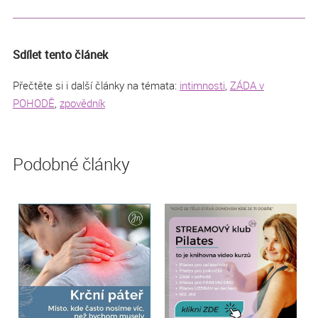
Sdílet tento článek
Přečtěte si i další články na témata:
intimnosti
,
ZÁDA v
POHODĚ
,
zpovědník
Podobné články