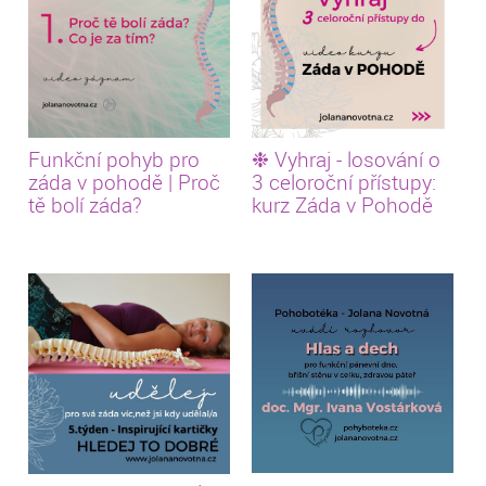
Funkční pohyb pro
❉ Vyhraj - losování o
záda v pohodě | Proč
3 celoroční přístupy:
tě bolí záda?
kurz Záda v Pohodě