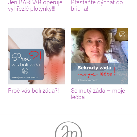
Jen BARBAR operuje
Přestaňte dýchat do
vyhřezlé plotýnky!!!
břicha!
Proč vás bolí záda?!
Seknutý záda – moje
léčba