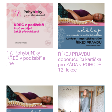
17. Pohyb(IN)ky -
ŘÍKEJ PRAVDU |
KŘEČ v podžebří a
doporučující kartička
jiné
pro ZÁDA v POHODĚ -
12. lekce