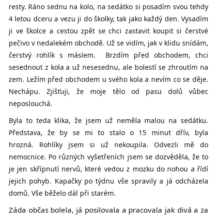
resty. Ráno sednu na kolo, na sedátko si posadím svou tehdy
4 letou dceru a vezu ji do školky, tak jako každý den. Vysadím
ji ve školce a cestou zpět se chci zastavit koupit si čerstvé
pečivo v nedalekém obchodě. Už se vidím, jak v klidu snídám,
čerstvý rohlík s máslem. Brzdím před obchodem, chci
sesednout z kola a už nesesednu, ale bolestí se zhroutím na
zem. Ležím před obchodem u svého kola a nevím co se děje.
Nechápu. Zjišťuji, že moje tělo od pasu dolů vůbec
neposlouchá.
Byla to teda klika, že jsem už neměla malou na sedátku.
Představa, že by se mi to stalo o 15 minut dřív, byla
hrozná. Rohlíky jsem si už nekoupila. Odvezli mě do
nemocnice. Po různých vyšetřeních jsem se dozvěděla, že to
je jen skřípnutí nervů, které vedou z mozku do nohou a řídí
jejich pohyb. Kapačky po týdnu vše spravily a já odcházela
domů. Vše běželo dál při starém.
Záda občas bolela, já posilovala a pracovala jak divá a za