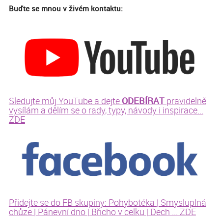
Buďte se mnou v živém kontaktu:
ODEBÍRAT
Sledujte můj YouTube a dejte
pravidelně
vysílám a dělím se o rady, typy, návody i inspirace...
ZDE
Přidejte se do FB skupiny: Pohybotéka | Smysluplná
chůze | Pánevní dno | Břicho v celku | Dech ... ZDE