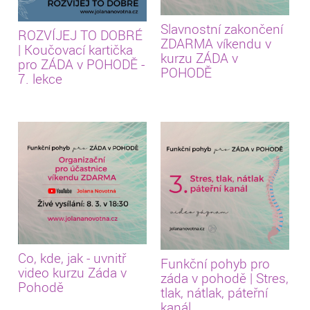
Slavnostní zakončení
ROZVÍJEJ TO DOBRÉ
ZDARMA víkendu v
| Koučovací kartička
kurzu ZÁDA v
pro ZÁDA v POHODĚ -
POHODĚ
7. lekce
Co, kde, jak - uvnitř
Funkční pohyb pro
video kurzu Záda v
záda v pohodě | Stres,
Pohodě
tlak, nátlak, páteřní
kanál