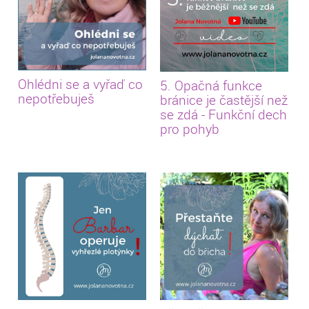
Ohlédni se a vyřaď co
5. Opačná funkce
nepotřebuješ
bránice je častější než
se zdá - Funkční dech
pro pohyb