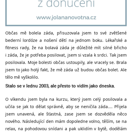
Občas mě bolela záda, přisuzovala jsem to své zvětšené
bederní lordóze a nošení dětí na jednom boku. Lékařské a
fitness rady, že na bolavá záda je důležité mít silné břicho
i záda, že je potřeba posilovat, jsem si vzala k srdci. Tak jsem
posilovala. Moje bolesti občas ustoupily, ale vracely se. Brala
jsem to jako holý fakt, že mě záda už budou občas bolet. Ale
tělo mě vyškolilo.
Stalo se v lednu 2003, ale přesto to vidím jako dneska.
O víkendu jsem byla na kurzu, který jsem celý posilovala a
učila se jak to dělat správně, aby se neničila záda.... Přijela
jsem unavená, ale šťastná, zase jsem se dozvěděla něco
nového. Následující den mám dopoledne volno, těším, se na
relax, na pohodovou snídani a pak uklidím v bytě, dodělám