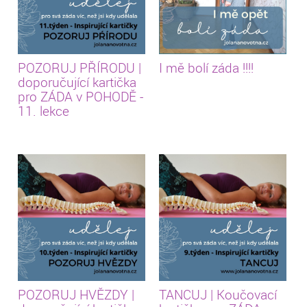
POZORUJ PŘÍRODU |
I mě bolí záda !!!!
doporučující kartička
pro ZÁDA v POHODĚ -
11. lekce
POZORUJ HVĚZDY |
TANCUJ | Koučovací