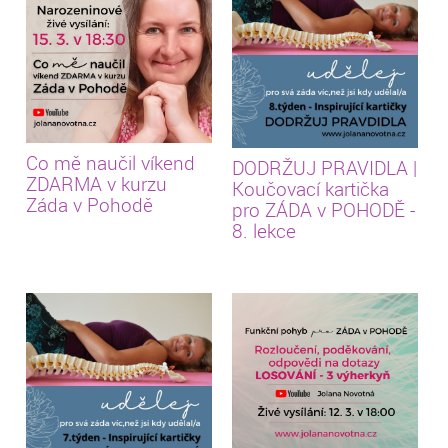
Co mě naučil víkend
DODRŽUJ PRAVIDLA |
ZDARMA v kurzu
Koučovací kartička
Záda v Pohodě
pro ZÁDA v POHODĚ -
8. lekce