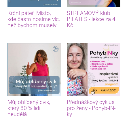
Krční páteř. Místo,
STREAMOVÝ klub
kde často nosíme víc,
PILATES - lekce za 4
než bychom musely.
Kč
Můj oblíbený cvik,
Přednáškový cyklus
který 80 % lidí
pro ženy - Pohyb-IN-
neudělá
ky