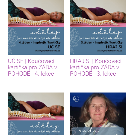
UČ SE | Koučovací
HRAJ SI | Koučovací
kartička pro ZÁDA v
kartička pro ZÁDA v
POHODĚ - 4. lekce
POHODĚ - 3. lekce