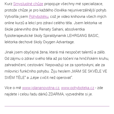
Kurz
Smysluplné chůze
propojuje všechny mé specializace,
protože chůze je pro každého člověka nejuniverzálnější pohyb.
Vytvořila jsem
Pohybotéku
, což je video knihovna všech mých
online kurzů a lekcí pro zdraví celého těla. Jsem lektorka ve
škole pánevního dna Renaty Sahani, absolventka
fyzioterapeutické školy Spiraldynamik LEHRGANG BASIC,
lektorka dechové školy Oxygen Advantage.
Jinak jsem obyčejná žena, která má nespočet talentů a zálib.
Od zájmu o zdraví svého těla až po točení na hrnčířském kruhu,
zahradničení, cestování. Nepovažuji se za sportovkyni, ale za
milovnici funkčního pohybu. Žiju heslem „MÁM SE SKVĚLE VE
SVÉM TĚLE“ a „Lépe cvičit než operovat".
Více o mě
www.jolananovotna.cz
,
www.pohyboteka.cz
- zde
najdete i celou řadu dárků ZDARMA, vyzvedněte si je.