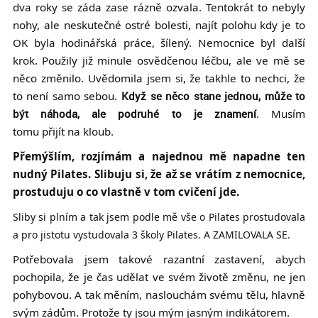
dva roky se záda zase rázně ozvala. Tentokrát to nebyly
nohy, ale neskutečné ostré bolesti, najít polohu kdy je to
OK byla hodinářská práce, šílený. Nemocnice byl další
krok. Použily již minule osvědčenou léčbu, ale ve mě se
něco změnilo. Uvědomila jsem si, že takhle to nechci, že
to není samo sebou.
Když se něco stane jednou, může to
být náhoda, ale podruhé to je znamení
. Musím
tomu přijít na kloub.
Přemýšlím, rozjímám a najednou mě napadne ten
nudný Pilates. Slibuju si, že až se vrátím z nemocnice,
prostuduju o co vlastně v tom cvičení jde.
Sliby si plním a tak jsem podle mě vše o Pilates prostudovala
a pro jistotu vystudovala 3 školy Pilates. A ZAMILOVALA SE.
Potřebovala jsem takové razantní zastavení, abych
pochopila, že je čas udělat ve svém životě změnu, ne jen
pohybovou. A tak měním, naslouchám svému tělu, hlavně
svým zádům. Protože ty jsou mým jasným indikátorem.