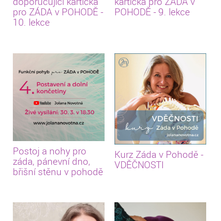
doporučující kartička
kartička pro ZÁDA v
pro ZÁDA v POHODĚ -
POHODĚ - 9. lekce
10. lekce
Postoj a nohy pro
Kurz Záda v Pohodě -
záda, pánevní dno,
VDĚČNOSTI
břišní stěnu v pohodě