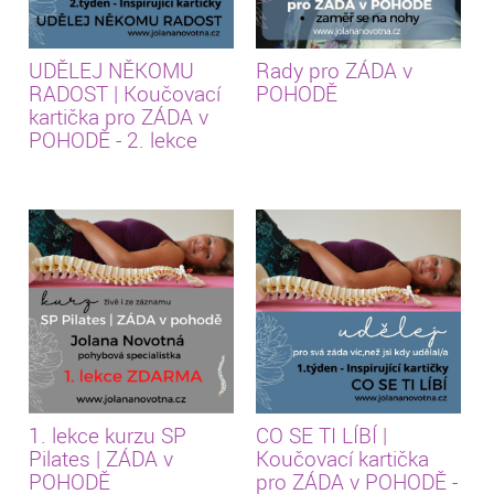
UDĚLEJ NĚKOMU
Rady pro ZÁDA v
RADOST | Koučovací
POHODĚ
kartička pro ZÁDA v
POHODĚ - 2. lekce
1. lekce kurzu SP
CO SE TI LÍBÍ |
Pilates | ZÁDA v
Koučovací kartička
POHODĚ
pro ZÁDA v POHODĚ -