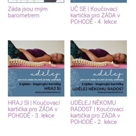
Záda jsou mým
UČ SE | Koučovací
barometrem
kartička pro ZÁDA v
POHODĚ - 4. lekce
HRAJ SI | Koučovací
UDĚLEJ NĚKOMU
kartička pro ZÁDA v
RADOST | Koučovací
POHODĚ - 3. lekce
kartička pro ZÁDA v
POHODĚ - 2. lekce