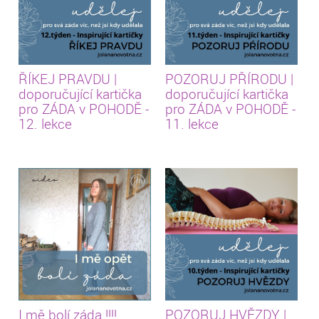
ŘÍKEJ PRAVDU |
POZORUJ PŘÍRODU |
doporučující kartička
doporučující kartička
pro ZÁDA v POHODĚ -
pro ZÁDA v POHODĚ -
12. lekce
11. lekce
I mě bolí záda !!!!
POZORUJ HVĚZDY |