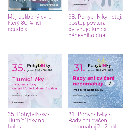
Můj oblíbený cvik,
38. Pohyb-IN-ky - stoj,
který 80 % lidí
postoj, postura
neudělá
ovlivňuje funkci
pánevního dna
35. Pohyb-IN-ky -
31. Pohyb-IN-ky -
Tlumící léky na
Rady ani cvičení
bolest....
nepomáhají? - 2. díl