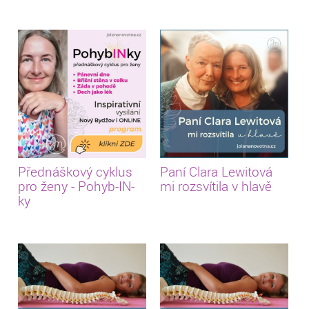
Přednáškový cyklus
Paní Clara Lewitová
pro ženy - Pohyb-IN-
mi rozsvítila v hlavě
ky