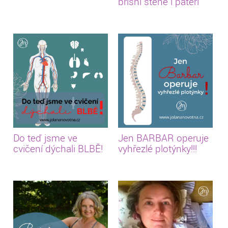
břišní stěně i páteři
Do teď jsme ve
Jen BARBAR operuje
cvičení dýchali BLBĚ!
vyhřezlé plotýnky!!!