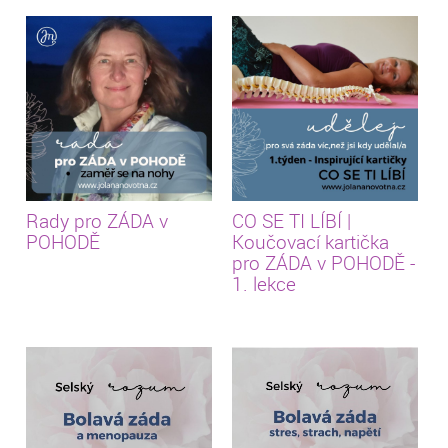
Rady pro ZÁDA v
CO SE TI LÍBÍ |
POHODĚ
Koučovací kartička
pro ZÁDA v POHODĚ -
1. lekce