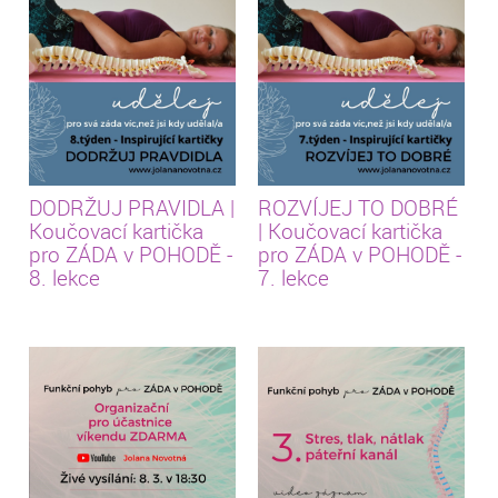
DODRŽUJ PRAVIDLA |
ROZVÍJEJ TO DOBRÉ
Koučovací kartička
| Koučovací kartička
pro ZÁDA v POHODĚ -
pro ZÁDA v POHODĚ -
8. lekce
7. lekce