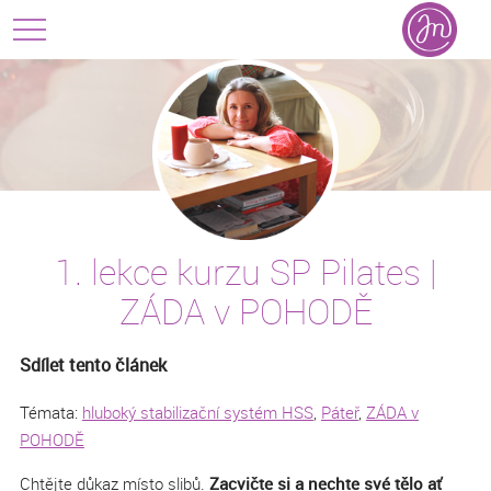
1. lekce kurzu SP Pilates |
ZÁDA v POHODĚ
Sdílet tento článek
Témata:
hluboký stabilizační systém HSS
,
Páteř
,
ZÁDA v
POHODĚ
Chtějte důkaz místo slibů.
Zacvičte si a nechte své tělo ať