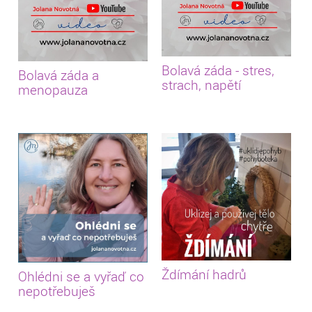
Bolavá záda - stres,
Bolavá záda a
strach, napětí
menopauza
Ždímání hadrů
Ohlédni se a vyřaď co
nepotřebuješ