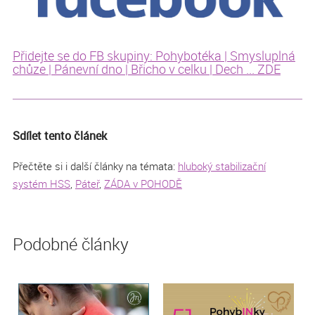
Přidejte se do FB skupiny: Pohybotéka | Smysluplná
chůze | Pánevní dno | Břicho v celku | Dech ... ZDE
Sdílet tento článek
Přečtěte si i další články na témata:
hluboký stabilizační
systém HSS
,
Páteř
,
ZÁDA v POHODĚ
Podobné články