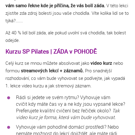
vám samo řekne kde je příčina, že vás bolí záda.
V této lekci
zjistíte zda zdroj bolesti jsou vaše chodidla. Víte kolika lidí se to
týká?......
Až 40 % lidí bolí záda, ale pokud uvolní svá chodidla, tak bolest
odejde.
Kurzu SP Pilates | ZÁDA v POHODĚ
Celý kurz se mnou můžete absolvovat jako
video kurz
nebo
formou
streamových lekcí + záznamů.
Pro snadnější
rozhodování, co vám bude vyhovovat se podívejte, jak vypadá
1. lekce video kurzu a jak stremový záznam.
Rádi si jedete ve svém rytmu? Vyhovuje vám
cvičit kdy máte čas vy a ne kdy jsou vypsané lekce?
Preferujete kvalitní cvičení bez řečiček okolo?
Tak
video kurz je forma, která vám bude vyhovovat.
Vyhovuje vám pohodlné domácí prostředí? Nebo
nemáte možnost do lekcí dojíždět, ale máte rádi