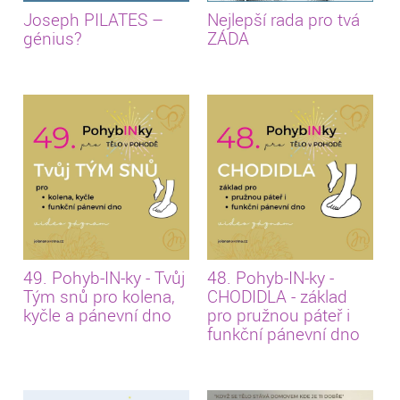
Joseph PILATES –
Nejlepší rada pro tvá
génius?
ZÁDA
49. Pohyb-IN-ky - Tvůj
48. Pohyb-IN-ky -
Tým snů pro kolena,
CHODIDLA - základ
kyčle a pánevní dno
pro pružnou páteř i
funkční pánevní dno