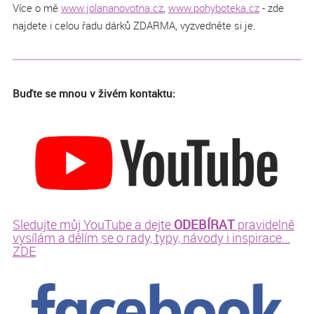
Více o mě
www.jolananovotna.cz
,
www.pohyboteka.cz
- zde
najdete i celou řadu dárků ZDARMA, vyzvedněte si je.
Buďte se mnou v živém kontaktu:
ODEBÍRAT
Sledujte můj YouTube a dejte
pravidelně
vysílám a dělím se o rady, typy, návody i inspirace...
ZDE