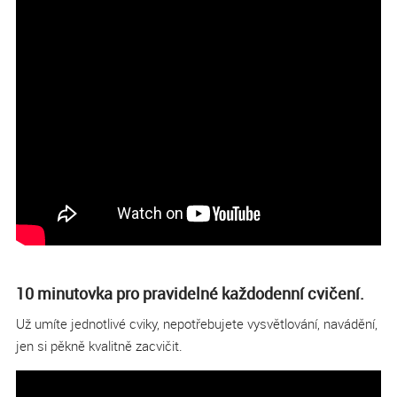
10 minutovka pro pravidelné každodenní cvičení.
Už umíte jednotlivé cviky, nepotřebujete vysvětlování, navádění,
jen si pěkně kvalitně zacvičit.