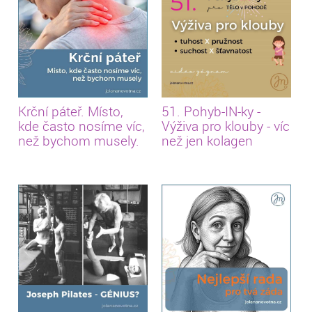
Krční páteř. Místo,
51. Pohyb-IN-ky -
kde často nosíme víc,
Výživa pro klouby - víc
než bychom musely.
než jen kolagen