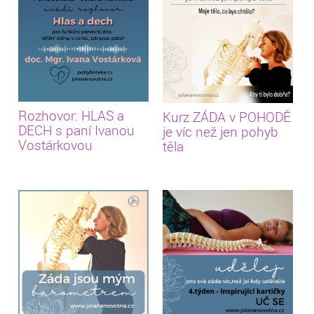
Rozhovor: HLAS a
Kurz ZÁDA v POHODĚ
DECH s paní Ivanou
je víc než jen pohyb
Vostárkovou
těla