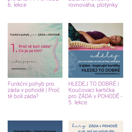
6. lekce
rovnováha, plotýnky
Funkční pohyb pro
HLEDEJ TO DOBRÉ |
záda v pohodě | Proč
Koučovací kartička
tě bolí záda?
pro ZÁDA v POHODĚ -
5. lekce