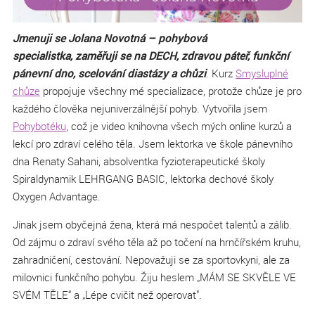
Jmenuji se Jolana Novotná – pohybová
specialistka, zaměřuji se na DECH, zdravou páteř, funkční
pánevní dno, scelování diastázy a chůzi
. Kurz
Smysluplné
chůze
propojuje všechny mé specializace, protože chůze je pro
každého člověka nejuniverzálnější pohyb. Vytvořila jsem
Pohybotéku
, což je video knihovna všech mých online kurzů a
lekcí pro zdraví celého těla. Jsem lektorka ve škole pánevního
dna Renaty Sahani, absolventka fyzioterapeutické školy
Spiraldynamik LEHRGANG BASIC, lektorka dechové školy
Oxygen Advantage.
Jinak jsem obyčejná žena, která má nespočet talentů a zálib.
Od zájmu o zdraví svého těla až po točení na hrnčířském kruhu,
zahradničení, cestování. Nepovažuji se za sportovkyni, ale za
milovnici funkčního pohybu. Žiju heslem „MÁM SE SKVĚLE VE
SVÉM TĚLE“ a „Lépe cvičit než operovat".