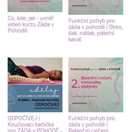
Co, kde, jak - uvnitř
Funkční pohyb pro
video kurzu Záda v
záda v pohodě | Stres,
Pohodě
tlak, nátlak, páteřní
kanál
ODPOČÍVEJ |
Funkční pohyb pro
Koučovací kartička
záda v pohodě |
pro ZÁDA v POHODĚ -
Balanční cvičení,