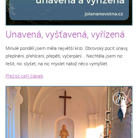
Unavená, vyšťavená, vyřízená
Minulé pondělí jsem měla největší krizi. Obrovský pocit únavy,
přeplnění, přehlcení, přepětí, vyčerpání... Nechtěla jsem nic
řešit, nic slyšet, na nic myslet natož něco vymýšlet.
Přečíst celý článek