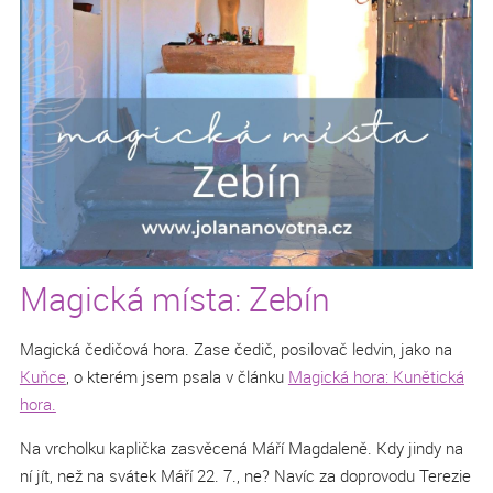
Magická místa: Zebín
Magická čedičová hora. Zase čedič, posilovač ledvin, jako na
Kuňce
, o kterém jsem psala v článku
Magická hora: Kunětická
hora.
Na vrcholku kaplička zasvěcená Máří Magdaleně. Kdy jindy na
ní jít, než na svátek Máří 22. 7., ne? Navíc za doprovodu Terezie