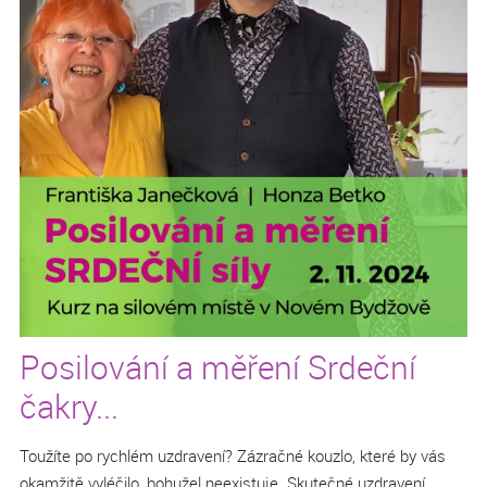
Posilování a měření Srdeční
čakry...
Toužíte po rychlém uzdravení? Zázračné kouzlo, které by vás
okamžitě vyléčilo, bohužel neexistuje. Skutečné uzdravení