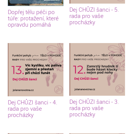
Dej CHŮZI šanci - 5.
Dopřej tělu péči po
rada pro vaše
túře: protažení, které
procházky
opravdu pomáhá
Dej CHŮZI šanci - 3.
Dej CHŮZI šanci - 4.
rada pro vaše
rada pro vaše
procházky
procházky