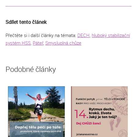
Sdílet tento článek
Přečtěte si i další články na témata:
DECH
,
hluboký stabilizační
systém HSS
,
Páteř
,
Smysluplná chůze
Podobné články