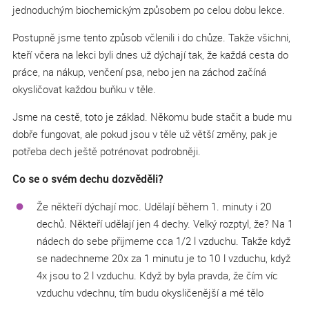
jednoduchým biochemickým způsobem po celou dobu lekce.
Postupně jsme tento způsob včlenili i do chůze. Takže všichni,
kteří včera na lekci byli dnes už dýchají tak, že každá cesta do
práce, na nákup, venčení psa, nebo jen na záchod začíná
okysličovat každou buňku v těle.
Jsme na cestě, toto je základ. Někomu bude stačit a bude mu
dobře fungovat, ale pokud jsou v těle už větší změny, pak je
potřeba dech ještě potrénovat podrobněji.
Co se o svém dechu dozvěděli?
Že někteří dýchají moc. Udělají během 1. minuty i 20
dechů. Někteří udělají jen 4 dechy. Velký rozptyl, že? Na 1
nádech do sebe přijmeme cca 1/2 l vzduchu. Takže když
se nadechneme 20x za 1 minutu je to 10 l vzduchu, když
4x jsou to 2 l vzduchu. Když by byla pravda, že čím víc
vzduchu vdechnu, tím budu okysličenější a mé tělo