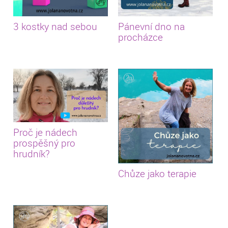
3 kostky nad sebou
Pánevní dno na
procházce
Proč je nádech
prospěšný pro
hrudník?
Chůze jako terapie