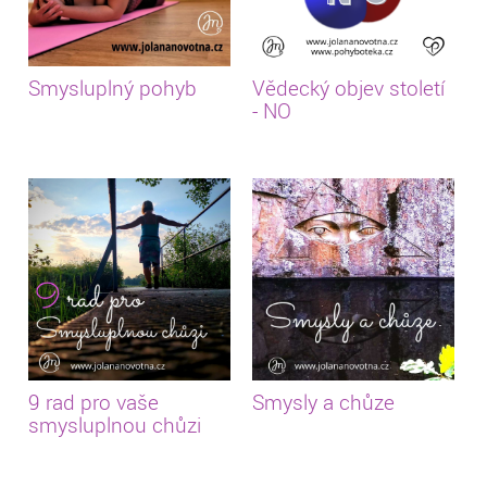
Smysluplný pohyb
Vědecký objev století
- NO
9 rad pro vaše
Smysly a chůze
smysluplnou chůzi