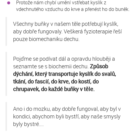
Protože nám chybí umění vstřebat kyslík z
vdechnutého vzduchu do krve a přenést ho do buněk.
Všechny buňky v našem těle potřebují kyslík,
aby dobře fungovaly. Veškerá fyzioterapie řeší
pouze biomechaniku dechu.
Pojďme se podívat dál a opravdu hlouběji a
Z
p
ůsob
seznamte se s biochemii dechu.
dýchání, který transportuje kyslík do svalů,
tkání, do fascií, do krve, do kostí, do
chrupavek, do každé buňky v těle.
Ano i do mozku, aby dobře fungoval, aby byl v
kondici, abychom byli bystří, aby naše smysly
byly bystré....