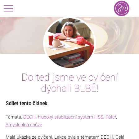
Do teď jsme ve cvičení
dýchali BLBĚ!
Sdílet tento článek
Témata:
DECH
,
hluboký stabilizační systém HSS
,
Páteř
,
Smysluplná chůze
Malá ukázka ze cvičení. Lekce byla s tématem DECH. Celá