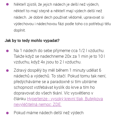
Někteří zjistili, že jejich nádech je delší než výdech,
někteří to mají stejně a někteří mají výdech delší než
nádech. Je dobré dech používat vědomě, upravovat si
výdechovou i nádechovou fázi podle toho co potřebuji tělu
doplnit.
Jak by to tedy mohlo vypadat?
Na 1 nádech do sebe přijmeme cca 1/2 l vzduchu.
Takže když se nadechneme 20x za 1 min je to 10 l
vzduchu, když 4x jsou to 2 l vzduchu.
Zdravý dospělý by měl během 1 minuty udělat 6
nádechů a výdechů. To stačí. Pokud tomu tak není,
předýcháváme se a paradoxně si tím ubíráme
schopnost vstřebávat kyslík do krve a tím ho
dopravovat do všech tkání. Víc vysvětleno v
článku
Hypertenze - vysoký krevní tlak, Butejkova
nevyléčitelná nemoc: ZDE
Pokud máme nádech delší než výdech