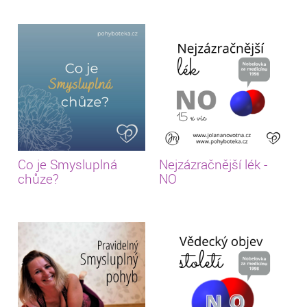
Co je Smysluplná
Nejzázračnější lék -
chůze?
NO