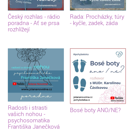
Český rozhlas - rádio
Rada: Procházky, túry
poradna - Ať se prsa
- kyčle, zadek, záda
rozhlížejí
Radosti i strasti
Bosé boty ANO/NE?
vašich nohou -
psychosomatika
Františka Janečková