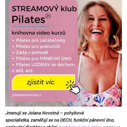
Jmenuji se Jolana Novotná – pohybová
specialistka, zaměřuji se na DECH, funkční pánevní dno,
scelování diastázy a chůzi.
Kurz
Smysluplné chůze
propojuje