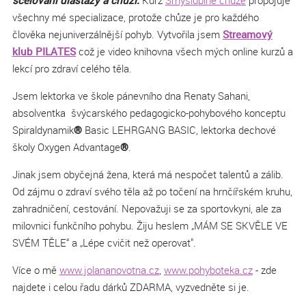
všechny mé specializace, protože chůze je pro každého
člověka nejuniverzálnější pohyb. Vytvořila jsem
Streamový
klub PILATES
což je video knihovna všech mých online kurzů a
lekcí pro zdraví celého těla.
Jsem lektorka ve škole pánevního dna Renaty Sahani,
absolventka švýcarského pedagogicko-pohybového konceptu
Spiraldynamik
®
Basic LEHRGANG BASIC, lektorka dechové
školy Oxygen Advantage
®
.
Jinak jsem obyčejná žena, která má nespočet talentů a zálib.
Od zájmu o zdraví svého těla až po točení na hrnčířském kruhu,
zahradničení, cestování. Nepovažuji se za sportovkyni, ale za
milovnici funkčního pohybu. Žiju heslem „MÁM SE SKVĚLE VE
SVÉM TĚLE“ a „Lépe cvičit než operovat".
Více o mě
www.jolananovotna.cz
,
www.pohyboteka.cz
- zde
najdete i celou řadu dárků ZDARMA, vyzvedněte si je.