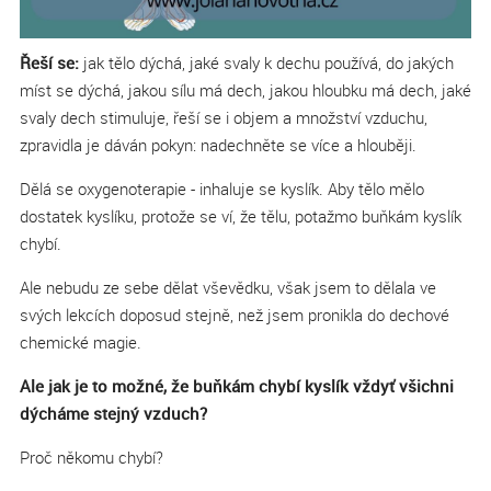
Řeší se:
jak tělo dýchá, jaké svaly k dechu používá, do jakých
míst se dýchá, jakou sílu má dech, jakou hloubku má dech, jaké
svaly dech stimuluje, řeší se i objem a množství vzduchu,
zpravidla je dáván pokyn: nadechněte se více a hlouběji.
Dělá se oxygenoterapie - inhaluje se kyslík. Aby tělo mělo
dostatek kyslíku, protože se ví, že tělu, potažmo buňkám kyslík
chybí.
Ale nebudu ze sebe dělat vševědku, však jsem to dělala ve
svých lekcích doposud stejně, než jsem pronikla do dechové
chemické magie.
Ale jak je to možné, že buňkám chybí kyslík vždyť všichni
dýcháme stejný vzduch?
Proč někomu chybí?