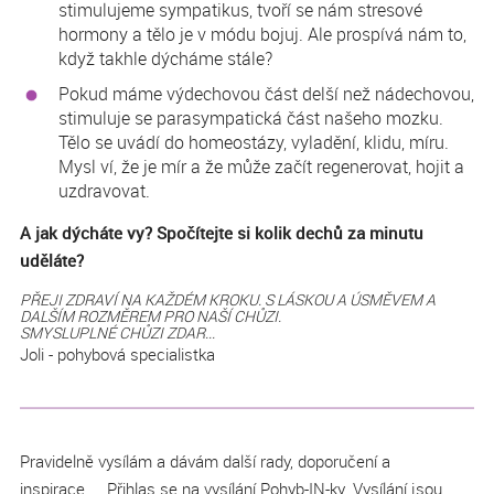
stimulujeme sympatikus, tvoří se nám stresové
hormony a tělo je v módu bojuj. Ale prospívá nám to,
když takhle dýcháme stále?
Pokud máme výdechovou část delší než nádechovou,
stimuluje se parasympatická část našeho mozku.
Tělo se uvádí do homeostázy, vyladění, klidu, míru.
Mysl ví, že je mír a že může začít regenerovat, hojit a
uzdravovat.
A jak dýcháte vy? Spočítejte si kolik dechů za minutu
uděláte?
PŘEJI ZDRAVÍ NA KAŽDÉM KROKU. S LÁSKOU A ÚSMĚVEM A
DALŠÍM ROZMĚREM PRO NAŠÍ CHŮZI.
SMYSLUPLNÉ CHŮZI ZDAR...
Joli - pohybová specialistka
Pravidelně vysílám a dávám další rady, doporučení a
inspirace.... Přihlas se na vysílání Pohyb-IN-ky. Vysílání jsou