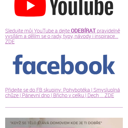
ODEBÍRAT
Sledujte můj YouTube a dejte
pravidelně
vysílám a dělím se o rady, typy, návody i inspirace...
ZDE
Přidejte se do FB skupiny: Pohybotéka | Smysluplná
chůze | Pánevní dno | Břicho v celku | Dech ... ZDE