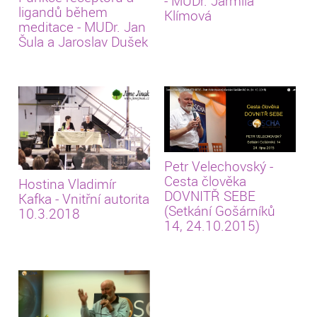
- MUDr. Jarmila
ligandů během
Klímová
meditace - MUDr. Jan
Šula a Jaroslav Dušek
Petr Velechovský -
Cesta člověka
Hostina Vladimír
DOVNITŘ SEBE
Kafka - Vnitřní autorita
(Setkání Gošárníků
10.3.2018
14, 24.10.2015)