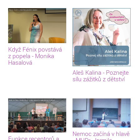
Když Fénix povstává
z popela - Monika
Hasalová
Aleš Kalina - Poznejte
sílu zážitků z dětství
Nemoc začíná v hlavě
Funkce receptorů a