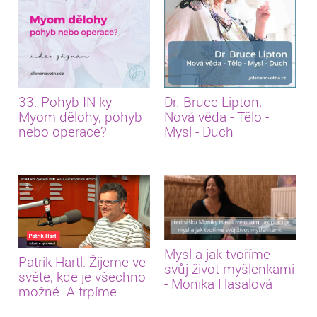
33. Pohyb-IN-ky -
Dr. Bruce Lipton,
Myom dělohy, pohyb
Nová věda - Tělo -
nebo operace?
Mysl - Duch
Mysl a jak tvoříme
Patrik Hartl: Žijeme ve
svůj život myšlenkami
světe, kde je všechno
- Monika Hasalová
možné. A trpíme.