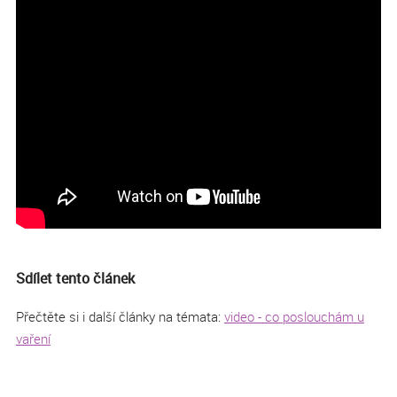
Sdílet tento článek
Přečtěte si i další články na témata:
video - co poslouchám u
vaření